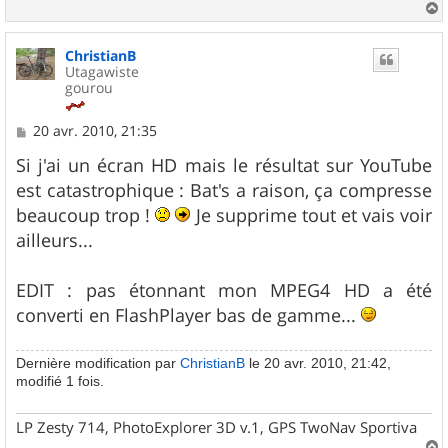
a
u
ChristianB
t
Utagawiste
gourou
M
20 avr. 2010, 21:35
e
s
Si j'ai un écran HD mais le résultat sur YouTube
s
est catastrophique : Bat's a raison, ça compresse
a
g
beaucoup trop !
Je supprime tout et vais voir
e
ailleurs...
EDIT : pas étonnant mon MPEG4 HD a été
converti en FlashPlayer bas de gamme...
Dernière modification par
ChristianB
le 20 avr. 2010, 21:42,
modifié 1 fois.
LP Zesty 714, PhotoExplorer 3D v.1, GPS TwoNav Sportiva