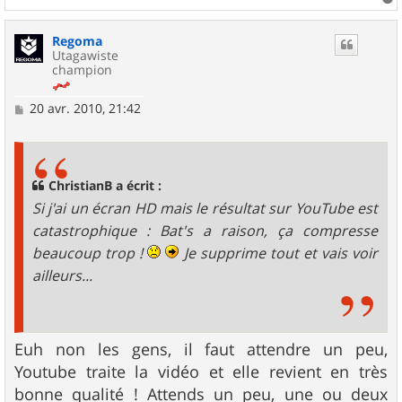
a
u
Regoma
t
Utagawiste
champion
M
20 avr. 2010, 21:42
e
s
s
a
g
ChristianB a écrit :
e
Si j'ai un écran HD mais le résultat sur YouTube est
catastrophique : Bat's a raison, ça compresse
beaucoup trop !
Je supprime tout et vais voir
ailleurs...
Euh non les gens, il faut attendre un peu,
Youtube traite la vidéo et elle revient en très
bonne qualité ! Attends un peu, une ou deux