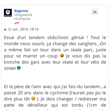
Regoma
Utagawiste
champion
M
21 avr. 2010, 18:16
e
s
Essai d'un tandem oldschool: génial ! Tout le
s
monde nous sourit, ça change des sangliers...On
a
g
a même fait un tour dans un skate parc, juste
e
pour se marrer un coup
Je vous dis pas la
tronche des gars avec leur skate et leur vélo de
street
Et le père de l'ami avec qui j'ai fais du tandem...a
passé 20 ans dans le cyclisme (l'aurait pas pu le
dire plus tôt
). Je dois changer / redresser ma
patte de dérailleur qui est tordu (1cm de