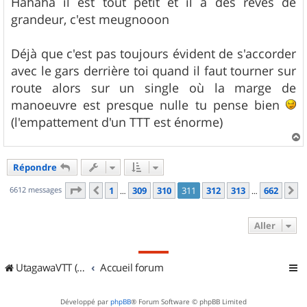
Hahaha il est tout petit et il a des rêves de
grandeur, c'est meugnooon
Déjà que c'est pas toujours évident de s'accorder
avec le gars derrière toi quand il faut tourner sur
route alors sur un single où la marge de
manoeuvre est presque nulle tu pense bien
(l'empattement d'un TTT est énorme)
a
u
Répondre
t
Page
311
sur
662
6612 messages
1
309
310
311
312
313
662
Précédent
S
…
…
Aller
UtagawaVTT (Randos VTT et VTTAE avec traces GPS)
Accueil forum
Développé par
phpBB
® Forum Software © phpBB Limited