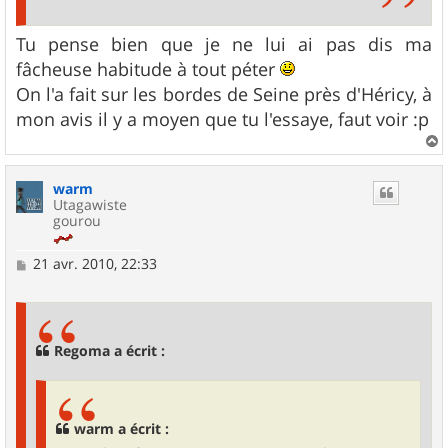
Tu pense bien que je ne lui ai pas dis ma
fâcheuse habitude à tout péter
On l'a fait sur les bordes de Seine près d'Héricy, à
mon avis il y a moyen que tu l'essaye, faut voir :p
a
u
warm
t
Utagawiste
gourou
M
21 avr. 2010, 22:33
e
s
s
a
g
Regoma a écrit :
e
warm a écrit :