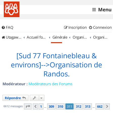
Menu
FAQ
Inscription
Connexion
UtagawaVTT (Randos VTT et VTTAE avec traces GPS)
Accueil forum
Générale
Organisation de sorties & Recherche de partenaires
Organisation de sorties en région Île de France
[Sud 77 Fontainebleau &
environs]-->Organisation de
Randos.
Modérateur :
Modérateurs des Forums
Répondre
Page
311
sur
662
6612 messages
1
309
310
311
312
313
662
Précédent
S
…
…