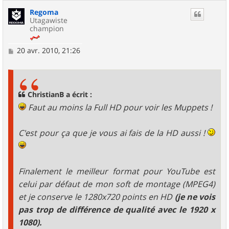
Regoma
Utagawiste
champion
M
20 avr. 2010, 21:26
e
s
s
a
g
ChristianB a écrit :
e
Faut au moins la Full HD pour voir les Muppets !
C'est pour ça que je vous ai fais de la HD aussi !
Finalement le meilleur format pour YouTube est
celui par défaut de mon soft de montage (MPEG4)
et je conserve le 1280x720 points en HD
(je ne vois
pas trop de différence de qualité avec le 1920 x
1080).