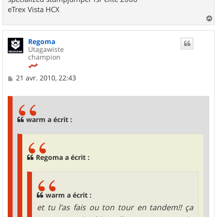
eTrex Vista HCX
a
u
Regoma
t
Utagawiste
champion
M
21 avr. 2010, 22:43
e
s
s
a
g
warm a écrit :
e
Regoma a écrit :
warm a écrit :
et tu l'as fais ou ton tour en tandem!! ça