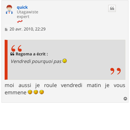
u
quick
t
Utagawiste
expert
M
20 avr. 2010, 22:29
e
s
s
a
g
Regoma a écrit :
e
Vendredi pourquoi pas
moi aussi je roule vendredi matin je vous
emmene
a
u
t