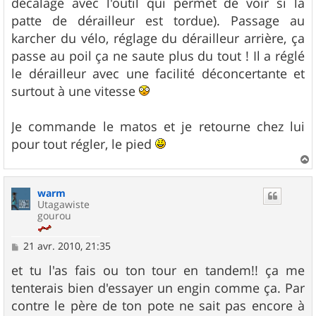
décalage avec l'outil qui permet de voir si la
patte de dérailleur est tordue). Passage au
karcher du vélo, réglage du dérailleur arrière, ça
passe au poil ça ne saute plus du tout ! Il a réglé
le dérailleur avec une facilité déconcertante et
surtout à une vitesse
Je commande le matos et je retourne chez lui
pour tout régler, le pied
a
u
warm
t
Utagawiste
gourou
M
21 avr. 2010, 21:35
e
s
et tu l'as fais ou ton tour en tandem!! ça me
s
tenterais bien d'essayer un engin comme ça. Par
a
g
contre le père de ton pote ne sait pas encore à
e