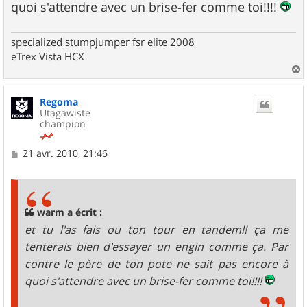
quoi s'attendre avec un brise-fer comme toi!!!!
specialized stumpjumper fsr elite 2008
eTrex Vista HCX
a
u
Regoma
t
Utagawiste
champion
M
21 avr. 2010, 21:46
e
s
s
a
g
warm a écrit :
e
et tu l'as fais ou ton tour en tandem!! ça me
tenterais bien d'essayer un engin comme ça. Par
contre le père de ton pote ne sait pas encore à
quoi s'attendre avec un brise-fer comme toi!!!!