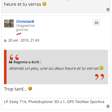
heure et tu verras
a
u
ChristianB
t
Utagawiste
gourou
M
20 avr. 2010, 21:43
e
s
s
a
g
Regoma a écrit :
e
Attends un peu, une ou deux heure et tu verras
Trop tard...
LP Zesty 714, PhotoExplorer 3D v.1, GPS TwoNav Sportiva
a