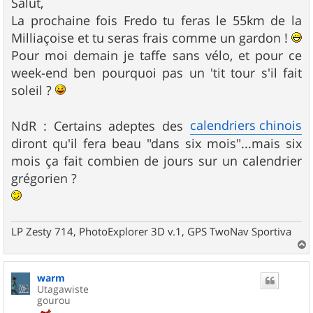
s
Salut,
s
La prochaine fois Fredo tu feras le 55km de la
a
g
Milliaçoise et tu seras frais comme un gardon !
e
Pour moi demain je taffe sans vélo, et pour ce
week-end ben pourquoi pas un 'tit tour s'il fait
soleil ?
calendriers chinois
NdR : Certains adeptes des
diront qu'il fera beau "dans six mois"...mais six
mois ça fait combien de jours sur un calendrier
grégorien ?
LP Zesty 714, PhotoExplorer 3D v.1, GPS TwoNav Sportiva
a
u
warm
t
Utagawiste
gourou