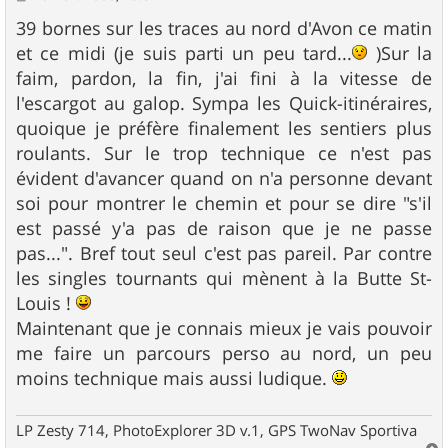
e
s
39 bornes sur les traces au nord d'Avon ce matin
s
et ce midi (je suis parti un peu tard...
)Sur la
a
g
faim, pardon, la fin, j'ai fini à la vitesse de
e
l'escargot au galop. Sympa les Quick-itinéraires,
quoique je préfère finalement les sentiers plus
roulants. Sur le trop technique ce n'est pas
évident d'avancer quand on n'a personne devant
soi pour montrer le chemin et pour se dire "s'il
est passé y'a pas de raison que je ne passe
pas...". Bref tout seul c'est pas pareil. Par contre
les singles tournants qui mènent à la Butte St-
Louis !
Maintenant que je connais mieux je vais pouvoir
me faire un parcours perso au nord, un peu
moins technique mais aussi ludique.
LP Zesty 714, PhotoExplorer 3D v.1, GPS TwoNav Sportiva