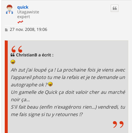
quick
Utagawiste
expert
M
27 nov. 2008, 19:06
e
s
s
a
g
ChristianB a écrit :
e
Ah zut j'ai loupé ça ! La prochaine fois je viens avec
l'appareil photo tu me la refais et je te demande un
autographe ok ?
Un gamelle de Quick ça doit valoir cher au marché
noir ça...
S'il fait beau (enfin n'exagérons rien...) vendredi, tu
me fais signe si tu y retournes !?