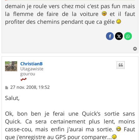
demain je roule vers chez moi c'est pas fun mais
la flemme de faire de la voiture
et il faut
profiter des chemins pendant que ca géle
a
u
ChristianB
t
Utagawiste
gourou
M
27 nov. 2008, 19:52
e
s
Salut,
s
a
g
Ok, bon ben je ferai une Quick's sortie sans
e
Quick. Ca sera certainement plus lent, moins
casse-cou, mais enfin j'aurai ma sortie.
Faut
que j'enregistre au GPS pour comparer...