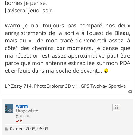
bornes je pense.
J'aviserai jeudi soir.
Warm je n'ai toujours pas comparé nos deux
enregistrements de la sortie à l'ouest de Bleau,
mais au vu de mon tracé de vendredi assez "à
côté" des chemins par moments, je pense que
ma réception est assez approximative paut-être
parce que mon antenne est repliée sur mon PDA
et enfouie dans ma poche de devant...
LP Zesty 714, PhotoExplorer 3D v.1, GPS TwoNav Sportiva
a
u
warm
t
Utagawiste
gourou
M
02 déc. 2008, 06:09
e