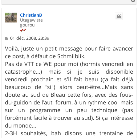
a
u
ChristianB
t
Utagawiste
gourou
M
01 déc. 2008, 23:39
e
s
Voilà, juste un petit message pour faire avancer
s
ce post, à défaut de Schmilblik.
a
g
Pas de VTT ce WE pour moi (hormis vendredi en
e
catastrophe...) mais si je suis disponible
vendredi prochain et s'il fait beau (ça fait déjà
beaucoup de "si") alors peut-être...Mais sans
doute au sud de Bleau cette fois, avec des fous-
du-guidon de l'aut' forum, à un rythme cool mais
sur un programme un peu technique (pas
forcément facile à trouver au sud). Si ça intéresse
du monde...
2-3H souhaités, bah disons une trentaine de