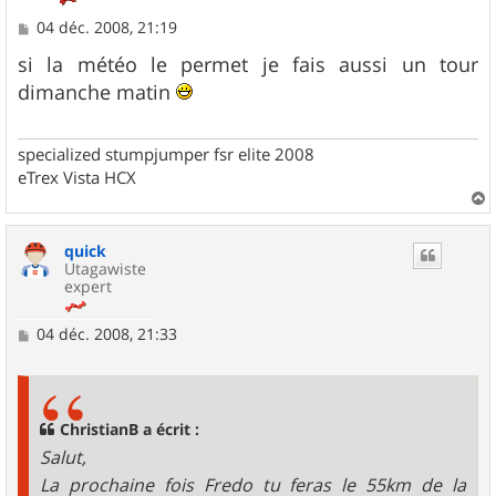
M
04 déc. 2008, 21:19
e
s
si la météo le permet je fais aussi un tour
s
dimanche matin
a
g
e
specialized stumpjumper fsr elite 2008
eTrex Vista HCX
a
u
quick
t
Utagawiste
expert
M
04 déc. 2008, 21:33
e
s
s
a
g
ChristianB a écrit :
e
Salut,
La prochaine fois Fredo tu feras le 55km de la