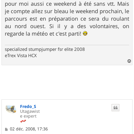
s
pour moi aussi ce weekend à été sans vtt. Mais
s
je compte allez sur bleau le weekend prochain, le
a
g
parcours est en préparation ce sera du roulant
e
au nord ouest. Si il y a des volontaires, on
regarde la météo et c'est parti!
specialized stumpjumper fsr elite 2008
eTrex Vista HCX
a
u
t
Fredo_S
Utagawist
e expert
M
02 déc. 2008, 17:36
e