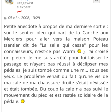
Utagawist
e expert
M
05 déc. 2008, 13:29
e
s
Petite anecdote à propos de ma dernière sortie :
s
sur le sentier bleu qui part de la Canche aux
a
g
Merciers pour aller vers la maison Poteau
e
(sentier dit de "La selle qui casse" pour les
connaisseurs, n'est-ce pas Warm
), j'ai croisé
un piéton. Je me suis arrêté pour lui laisser le
passage et n'ayant pas réussi à déclipser mes
pédales, je suis tombé comme une m... sous ses
yeux. Le problème venait du fait qu'une vis de
ma cale de ma chaussure droite s'était dévissée
et était tombée. Du coup la cale n'a pas suivi le
mouvement du pied et est restée solidaire de la
pédale.