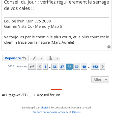
Conseil du jour : vérifiez régulièrement le serrage
de vos cales !!
Equipé d'un Kern Evo 2008
Garmin Vista Cx - Memory Map 5
------------------------------------------------------
Va toujours par le chemin le plus court, et le plus court est le
chemin tracé par la nature (Marc Aurèle)
a
u
Répondre
t
Page
38
sur
662
6612 messages
1
36
37
38
39
40
662
Précédent
Sui
…
…
Aller
UtagawaVTT (Randos VTT et VTTAE avec traces GPS)
Accueil forum
Développé par
phpBB
® Forum Software © phpBB Limited
Traduction française officielle
©
Qiaeru