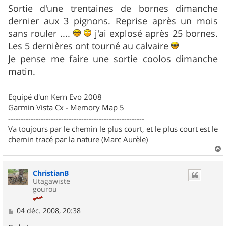
s
Sortie d'une trentaines de bornes dimanche
s
dernier aux 3 pignons. Reprise après un mois
a
g
sans rouler ....
j'ai explosé après 25 bornes.
e
Les 5 dernières ont tourné au calvaire
Je pense me faire une sortie coolos dimanche
matin.
Equipé d'un Kern Evo 2008
Garmin Vista Cx - Memory Map 5
------------------------------------------------------
Va toujours par le chemin le plus court, et le plus court est le
chemin tracé par la nature (Marc Aurèle)
a
u
ChristianB
t
Utagawiste
gourou
M
04 déc. 2008, 20:38
e