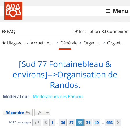
Menu
FAQ
Inscription
Connexion
UtagawaVTT (Randos VTT et VTTAE avec traces GPS)
Accueil forum
Générale
Organisation de sorties & Recherche de partenaires
Organisation de sorties en région Île de France
[Sud 77 Fontainebleau &
environs]-->Organisation de
Randos.
Modérateur :
Modérateurs des Forums
Répondre
Page
38
sur
662
6612 messages
1
36
37
38
39
40
662
Précédent
Sui
…
…