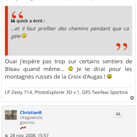
quick a écrit :
...et il faut profiter des chemins pendant que ca
gèle
Ouai j'espère pas trop sur certains sentiers de
Bleau quand même...
Je te dirai pour les
montagnes russes de la Croix d'Augas !
LP Zesty 714, PhotoExplorer 3D v.1, GPS TwoNav Sportiva
a
u
ChristianB
t
Utagawiste
gourou
M
28 nov. 2008, 15:57