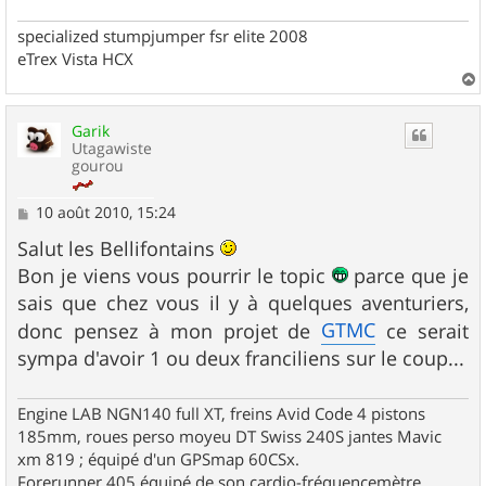
specialized stumpjumper fsr elite 2008
eTrex Vista HCX
a
u
Garik
t
Utagawiste
gourou
M
10 août 2010, 15:24
e
s
Salut les Bellifontains
s
Bon je viens vous pourrir le topic
parce que je
a
g
sais que chez vous il y à quelques aventuriers,
e
GTMC
donc pensez à mon projet de
ce serait
sympa d'avoir 1 ou deux franciliens sur le coup...
Engine LAB NGN140 full XT, freins Avid Code 4 pistons
185mm, roues perso moyeu DT Swiss 240S jantes Mavic
xm 819 ; équipé d'un GPSmap 60CSx.
Forerunner 405 équipé de son cardio-fréquencemètre.