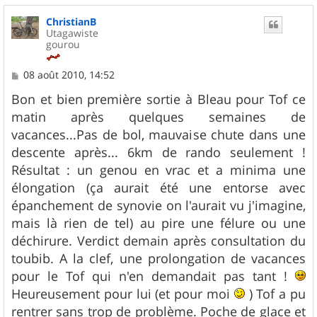
u
ChristianB
t
Utagawiste
gourou
M
08 août 2010, 14:52
e
s
Bon et bien première sortie à Bleau pour Tof ce
s
matin après quelques semaines de
a
g
vacances...Pas de bol, mauvaise chute dans une
e
descente après... 6km de rando seulement !
Résultat : un genou en vrac et a minima une
élongation (ça aurait été une entorse avec
épanchement de synovie on l'aurait vu j'imagine,
mais là rien de tel) au pire une félure ou une
déchirure. Verdict demain après consultation du
toubib. A la clef, une prolongation de vacances
pour le Tof qui n'en demandait pas tant !
Heureusement pour lui (et pour moi
) Tof a pu
rentrer sans trop de problème. Poche de glace et