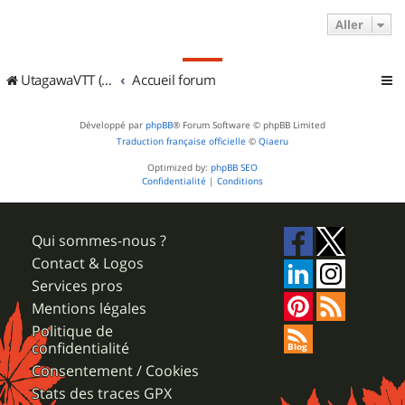
Aller
UtagawaVTT (Randos VTT et VTTAE avec traces GPS)
Accueil forum
Développé par
phpBB
® Forum Software © phpBB Limited
Traduction française officielle
©
Qiaeru
Optimized by:
phpBB SEO
Confidentialité
|
Conditions
Qui sommes-nous ?
Contact & Logos
Services pros
Mentions légales
Politique de
confidentialité
Consentement / Cookies
Stats des traces GPX