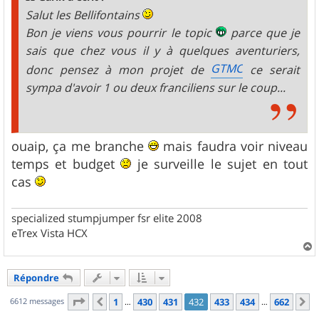
e
Salut les Bellifontains
Bon je viens vous pourrir le topic
parce que je
sais que chez vous il y à quelques aventuriers,
GTMC
donc pensez à mon projet de
ce serait
sympa d'avoir 1 ou deux franciliens sur le coup...
ouaip, ça me branche
mais faudra voir niveau
temps et budget
je surveille le sujet en tout
cas
specialized stumpjumper fsr elite 2008
eTrex Vista HCX
a
u
Répondre
t
Page
432
sur
662
6612 messages
1
430
431
432
433
434
662
Précédent
S
…
…