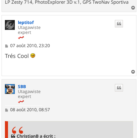
LP Zesty 714, PhotoExplorer 3D v.1, GPS TwoNav Sportiva
a
u
leptitof
t
Utagawiste
expert
M
07 août 2010, 23:20
e
s
Trés Cool
s
a
g
e
a
u
SBB
t
Utagawiste
expert
M
08 août 2010, 08:57
e
s
s
a
g
ChristianB a écrit :