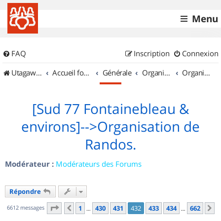
Menu
FAQ
Inscription
Connexion
UtagawaVTT (Randos VTT et VTTAE avec traces GPS)
Accueil forum
Générale
Organisation de sorties & Recherche de partenaires
Organisation de sorties en région Île de France
[Sud 77 Fontainebleau &
environs]-->Organisation de
Randos.
Modérateur :
Modérateurs des Forums
Répondre
Page
432
sur
662
6612 messages
1
430
431
432
433
434
662
Précédent
S
…
…