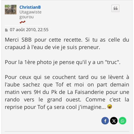
ChristianB
Utagawiste
gourou
M
07 août 2010, 22:55
e
s
Merci SBB pour cette recette. Si tu as celle du
s
crapaud à l'eau de vie je suis preneur.
a
g
e
Pour la 1ère photo je pense qu'il y a un "truc".
Pour ceux qui se couchent tard ou se lèvent à
l'aube sachez que Tof et moi on part demain
matin vers 9H du Pk de La Faisanderie pour une
rando vers le grand ouest. Comme c'est la
reprise pour Tof ça sera cool j'imagine...