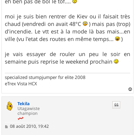
s
eh ben pas de bol le tof....
s
a
g
moi je suis bien rentrer de Kiev ou il faisait très
e
chaud (vendredi on avait 48°C
) mais pas (trop)
d'incendie. Le vtt est à la mode là bas mais...en
ville (vu l'etat des routes en même temps...
)
je vais essayer de rouler un peu le soir en
semaine puis reprise le weekend prochain
specialized stumpjumper fsr elite 2008
eTrex Vista HCX
a
u
Tekila
t
Utagawiste
champion
M
08 août 2010, 19:42
e