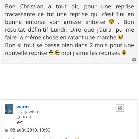
e
s
Bon Christian a tout dit, pour une reprise
s
fracassante ce fut une reprise qui c'est fini en
a
g
bonne entorse voir grosse entorse
. Bon
e
résultat définitif Lundi. Dire que j'aurai pu me
faire la même chose en ratant une marche
Bon si tout se passe bien dans 2 mois pour une
nouvelle reprise
moi j'aime les reprises
a
u
t
warm
Utagawiste
gourou
M
08 août 2010, 19:00
e