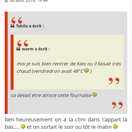
08 août 2010, 19:44
e
s
s
a
g
Tekila a écrit :
e
warm a écrit :
moi je suis bien rentrer de Kiev ou il faisait très
chaud (vendredi on avait 48°C
)
ca devait etre atroce cette fournaise
ben heureusement on a la clim dans l'appart là
bas....
et on sortait le soir ou tôt le matin