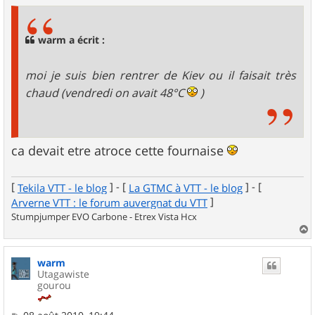
s
s
a
g
warm a écrit :
e
moi je suis bien rentrer de Kiev ou il faisait très
chaud (vendredi on avait 48°C
)
ca devait etre atroce cette fournaise
[
] - [
] - [
Tekila VTT - le blog
La GTMC à VTT - le blog
]
Arverne VTT : le forum auvergnat du VTT
Stumpjumper EVO Carbone - Etrex Vista Hcx
a
u
warm
t
Utagawiste
gourou
M