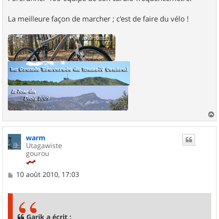
La meilleure façon de marcher ; c'est de faire du vélo !
a
u
warm
t
Utagawiste
gourou
M
10 août 2010, 17:03
e
s
s
a
g
Garik a écrit :