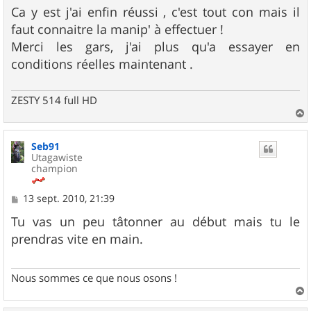
Ca y est j'ai enfin réussi , c'est tout con mais il
faut connaitre la manip' à effectuer !
Merci les gars, j'ai plus qu'a essayer en
conditions réelles maintenant .
ZESTY 514 full HD
a
u
Seb91
t
Utagawiste
champion
M
13 sept. 2010, 21:39
e
s
Tu vas un peu tâtonner au début mais tu le
s
prendras vite en main.
a
g
e
Nous sommes ce que nous osons !
a