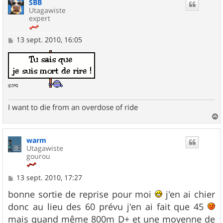
SBB
t
Utagawiste
expert
M
13 sept. 2010, 16:05
e
s
s
a
g
e
I want to die from an overdose of ride
a
u
warm
t
Utagawiste
gourou
M
13 sept. 2010, 17:27
e
s
bonne sortie de reprise pour moi
j'en ai chier
s
donc au lieu des 60 prévu j'en ai fait que 45
a
g
mais quand même 800m D+ et une moyenne de