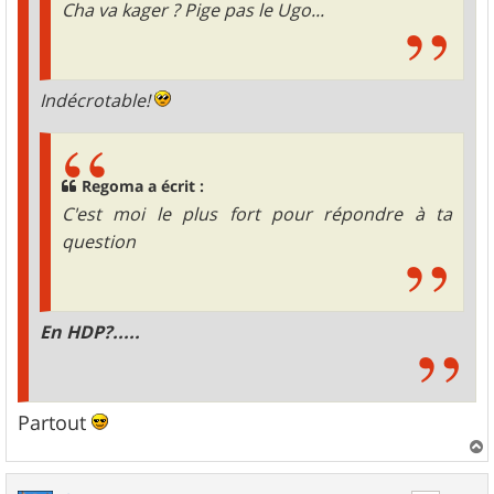
Cha va kager ? Pige pas le Ugo...
Indécrotable!
Regoma a écrit :
C'est moi le plus fort pour répondre à ta
question
En HDP?.....
Partout
a
u