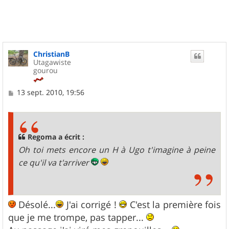
t
ChristianB
Utagawiste
gourou
M
13 sept. 2010, 19:56
e
s
s
a
g
Regoma a écrit :
e
Oh toi mets encore un H à Ugo t'imagine à peine
ce qu'il va t'arriver
Désolé...
J'ai corrigé !
C'est la première fois
que je me trompe, pas tapper...