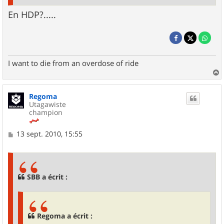
En HDP?.....
I want to die from an overdose of ride
a
u
Regoma
t
Utagawiste
champion
M
13 sept. 2010, 15:55
e
s
s
a
g
SBB a écrit :
e
Regoma a écrit :