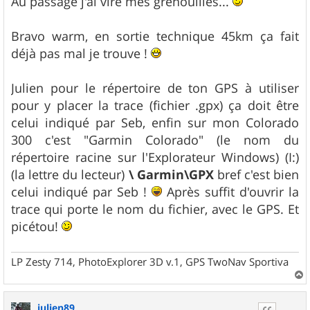
Au passage j'ai viré mes grenouilles...
Bravo warm, en sortie technique 45km ça fait
déjà pas mal je trouve !
Julien pour le répertoire de ton GPS à utiliser
pour y placer la trace (fichier .gpx) ça doit être
celui indiqué par Seb, enfin sur mon Colorado
300 c'est "Garmin Colorado" (le nom du
répertoire racine sur l'Explorateur Windows) (I:)
(la lettre du lecteur)
\ Garmin\GPX
bref c'est bien
celui indiqué par Seb !
Après suffit d'ouvrir la
trace qui porte le nom du fichier, avec le GPS. Et
picétou!
LP Zesty 714, PhotoExplorer 3D v.1, GPS TwoNav Sportiva
a
u
julien89
t