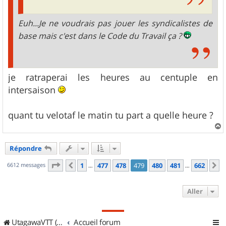
Euh...Je ne voudrais pas jouer les syndicalistes de
base mais c'est dans le Code du Travail ça ?
je ratraperai les heures au centuple en
intersaison
quant tu velotaf le matin tu part a quelle heure ?
a
u
Répondre
t
Page
479
sur
662
6612 messages
1
477
478
479
480
481
662
Précédent
S
…
…
Aller
UtagawaVTT (Randos VTT et VTTAE avec traces GPS)
Accueil forum