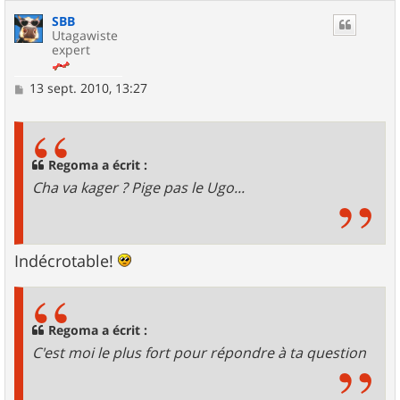
SBB
Utagawiste
expert
M
13 sept. 2010, 13:27
e
s
s
a
g
Regoma a écrit :
e
Cha va kager ? Pige pas le Ugo...
Indécrotable!
Regoma a écrit :
C'est moi le plus fort pour répondre à ta question