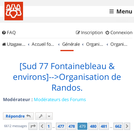
Menu
FAQ
Inscription
Connexion
UtagawaVTT (Randos VTT et VTTAE avec traces GPS)
Accueil forum
Générale
Organisation de sorties & Recherche de partenaires
Organisation de sorties en région Île de France
[Sud 77 Fontainebleau &
environs]-->Organisation de
Randos.
Modérateur :
Modérateurs des Forums
Répondre
Page
479
sur
662
6612 messages
1
477
478
479
480
481
662
Précédent
S
…
…