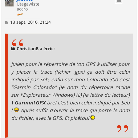
Utagawiste
accro
M
13 sept. 2010, 21:24
e
s
s
a
g
ChristianB a écrit :
e
Julien pour le répertoire de ton GPS à utiliser pour
y placer la trace (fichier .gpx) ça doit être celui
indiqué par Seb, enfin sur mon Colorado 300 c'est
"Garmin Colorado" (le nom du répertoire racine
sur l'Explorateur Windows) (I:) (la lettre du lecteur)
\ Garmin\GPX
bref c'est bien celui indiqué par Seb
!
Après suffit d'ouvrir la trace qui porte le nom
du fichier, avec le GPS. Et picétou!