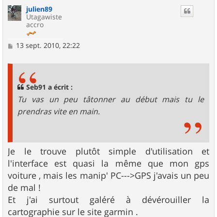
u
julien89
t
Utagawiste
accro
M
13 sept. 2010, 22:22
e
s
s
a
g
Seb91 a écrit :
e
Tu vas un peu tâtonner au début mais tu le
prendras vite en main.
Je le trouve plutôt simple d'utilisation et
l'interface est quasi la même que mon gps
voiture , mais les manip' PC--->GPS j'avais un peu
de mal !
Et j'ai surtout galéré à dévérouiller la
cartographie sur le site garmin .