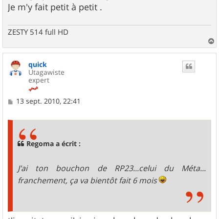
Je m'y fait petit à petit .
ZESTY 514 full HD
a
u
quick
t
Utagawiste
expert
M
13 sept. 2010, 22:41
e
s
s
a
g
Regoma a écrit :
e
J'ai ton bouchon de RP23...celui du Méta...
franchement, ça va bientôt fait 6 mois