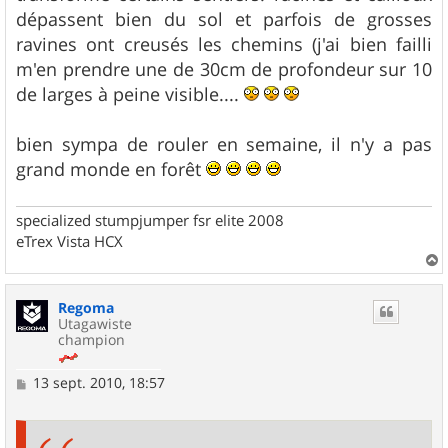
dépassent bien du sol et parfois de grosses
ravines ont creusés les chemins (j'ai bien failli
m'en prendre une de 30cm de profondeur sur 10
de larges à peine visible....
bien sympa de rouler en semaine, il n'y a pas
grand monde en forêt
specialized stumpjumper fsr elite 2008
eTrex Vista HCX
a
u
Regoma
t
Utagawiste
champion
M
13 sept. 2010, 18:57
e
s
s
a