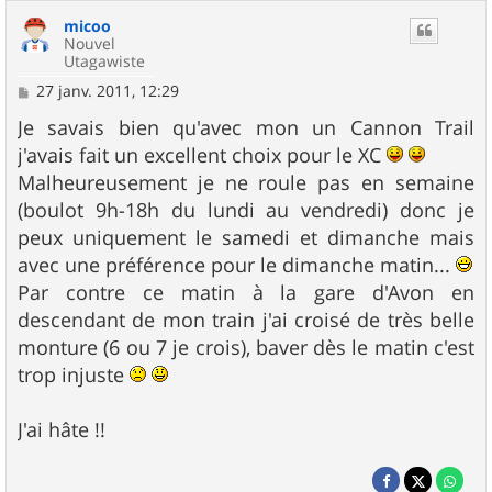
micoo
Nouvel
Utagawiste
M
27 janv. 2011, 12:29
e
s
Je savais bien qu'avec mon un Cannon Trail
s
j'avais fait un excellent choix pour le XC
a
g
Malheureusement je ne roule pas en semaine
e
(boulot 9h-18h du lundi au vendredi) donc je
peux uniquement le samedi et dimanche mais
avec une préférence pour le dimanche matin...
Par contre ce matin à la gare d'Avon en
descendant de mon train j'ai croisé de très belle
monture (6 ou 7 je crois), baver dès le matin c'est
trop injuste
J'ai hâte !!