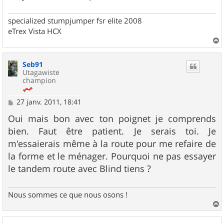
specialized stumpjumper fsr elite 2008
eTrex Vista HCX
a
u
Seb91
t
Utagawiste
champion
M
27 janv. 2011, 18:41
e
s
Oui mais bon avec ton poignet je comprends
s
bien. Faut être patient. Je serais toi. Je
a
g
m'essaierais même à la route pour me refaire de
e
la forme et le ménager. Pourquoi ne pas essayer
le tandem route avec Blind tiens ?
Nous sommes ce que nous osons !
a
u