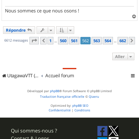
Nous sommes ce que nous osons !
a
u
Répondre
t
Page
562
sur
662
6612 messages
1
560
561
562
563
564
662
Précédent
S
…
…
Aller
UtagawaVTT (Randos VTT et VTTAE avec traces GPS)
Accueil forum
Développé par
phpBB
® Forum Software © phpBB Limited
Traduction française officielle
©
Qiaeru
Optimized by:
phpBB SEO
Confidentialité
|
Conditions
Qui sommes-nous ?
Contact & Logos