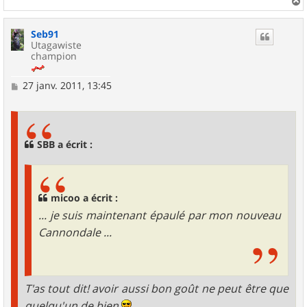
a
u
Seb91
t
Utagawiste
champion
M
27 janv. 2011, 13:45
e
s
s
a
g
SBB a écrit :
e
micoo a écrit :
... je suis maintenant épaulé par mon nouveau
Cannondale ...
T'as tout dit! avoir aussi bon goût ne peut être que
quelqu'un de bien