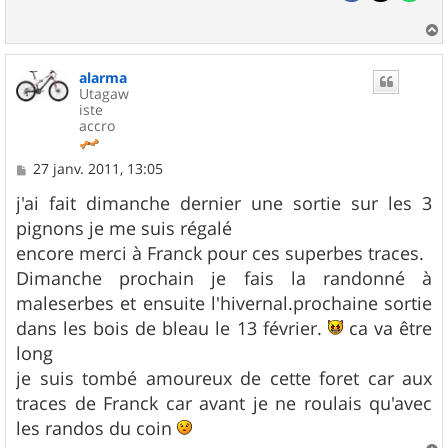
a
u
alarma
t
Utagaw
iste
accro
M
27 janv. 2011, 13:05
e
s
j'ai fait dimanche dernier une sortie sur les 3
s
pignons je me suis régalé
a
g
encore merci à Franck pour ces superbes traces.
e
Dimanche prochain je fais la randonné à
maleserbes et ensuite l'hivernal.prochaine sortie
dans les bois de bleau le 13 février.
ca va être
long
je suis tombé amoureux de cette foret car aux
traces de Franck car avant je ne roulais qu'avec
les randos du coin