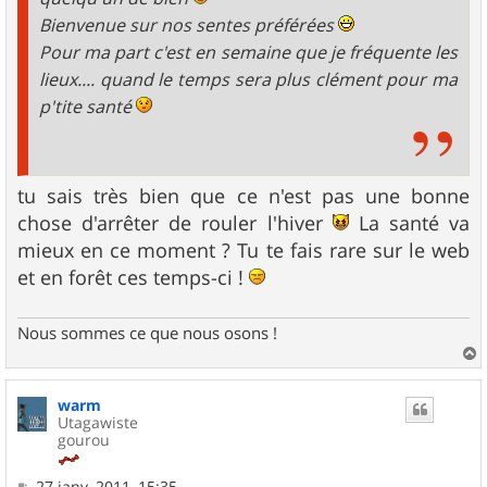
Bienvenue sur nos sentes préférées
Pour ma part c'est en semaine que je fréquente les
lieux.... quand le temps sera plus clément pour ma
p'tite santé
tu sais très bien que ce n'est pas une bonne
chose d'arrêter de rouler l'hiver
La santé va
mieux en ce moment ? Tu te fais rare sur le web
et en forêt ces temps-ci !
Nous sommes ce que nous osons !
a
u
warm
t
Utagawiste
gourou
M
27 janv. 2011, 15:35