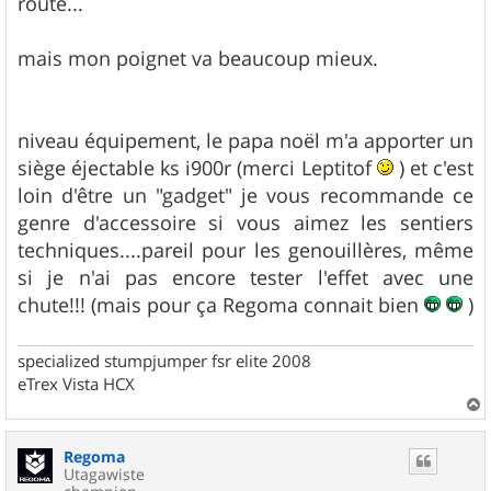
route...
mais mon poignet va beaucoup mieux.
niveau équipement, le papa noël m'a apporter un
siège éjectable ks i900r (merci Leptitof
) et c'est
loin d'être un "gadget" je vous recommande ce
genre d'accessoire si vous aimez les sentiers
techniques....pareil pour les genouillères, même
si je n'ai pas encore tester l'effet avec une
chute!!! (mais pour ça Regoma connait bien
)
specialized stumpjumper fsr elite 2008
eTrex Vista HCX
a
u
Regoma
t
Utagawiste