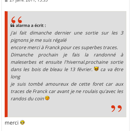
e
s
s
a
g
alarma a écrit :
e
j'ai fait dimanche dernier une sortie sur les 3
pignons je me suis régalé
encore merci à Franck pour ces superbes traces.
Dimanche prochain je fais la randonné à
maleserbes et ensuite l'hivernal.prochaine sortie
dans les bois de bleau le 13 février.
ca va être
long
je suis tombé amoureux de cette foret car aux
traces de Franck car avant je ne roulais qu'avec les
randos du coin
merci