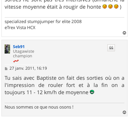
vitesse moyenne était à rougir de honte
)
specialized stumpjumper fsr elite 2008
eTrex Vista HCX
a
u
Seb91
t
Utagawiste
champion
M
27 janv. 2011, 16:19
e
s
Tu sais avec Baptiste on fait des sorties où on a
s
l'impression de rouler fort et à la fin on a
a
g
toujours 11 - 12 km/h de moyenne
e
Nous sommes ce que nous osons !
a
u
t