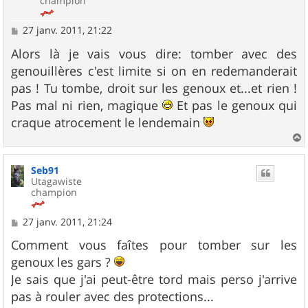
champion
M
27 janv. 2011, 21:22
e
s
Alors là je vais vous dire: tomber avec des
s
genouillères c'est limite si on en redemanderait
a
g
pas ! Tu tombe, droit sur les genoux et...et rien !
e
Pas mal ni rien, magique
Et pas le genoux qui
craque atrocement le lendemain
a
u
Seb91
t
Utagawiste
champion
M
27 janv. 2011, 21:24
e
s
Comment vous faîtes pour tomber sur les
s
genoux les gars ?
a
g
Je sais que j'ai peut-être tord mais perso j'arrive
e
pas à rouler avec des protections...