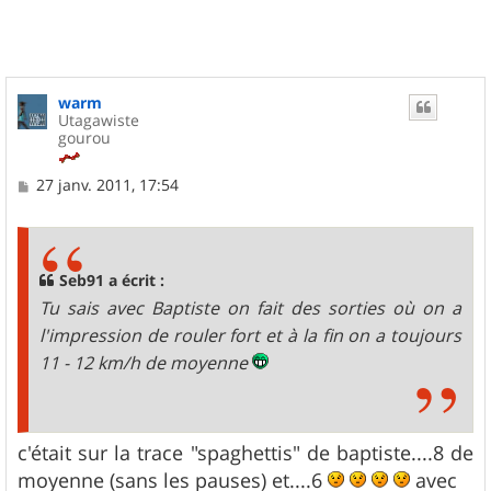
warm
Utagawiste
gourou
M
27 janv. 2011, 17:54
e
s
s
a
g
Seb91 a écrit :
e
Tu sais avec Baptiste on fait des sorties où on a
l'impression de rouler fort et à la fin on a toujours
11 - 12 km/h de moyenne
c'était sur la trace "spaghettis" de baptiste....8 de
moyenne (sans les pauses) et....6
avec