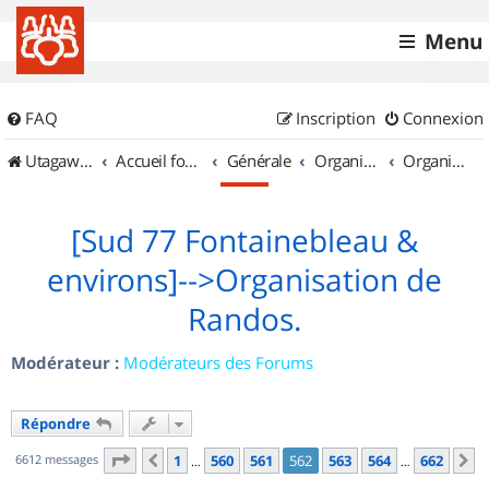
Menu
FAQ
Inscription
Connexion
UtagawaVTT (Randos VTT et VTTAE avec traces GPS)
Accueil forum
Générale
Organisation de sorties & Recherche de partenaires
Organisation de sorties en région Île de France
[Sud 77 Fontainebleau &
environs]-->Organisation de
Randos.
Modérateur :
Modérateurs des Forums
Répondre
Page
562
sur
662
6612 messages
1
560
561
562
563
564
662
Précédent
S
…
…