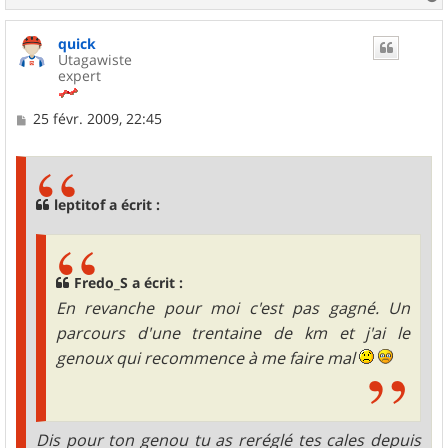
a
u
quick
t
Utagawiste
expert
M
25 févr. 2009, 22:45
e
s
s
a
g
leptitof a écrit :
e
Fredo_S a écrit :
En revanche pour moi c'est pas gagné. Un
parcours d'une trentaine de km et j'ai le
genoux qui recommence à me faire mal
Dis pour ton genou tu as reréglé tes cales depuis