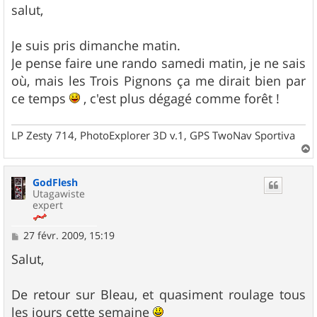
s
salut,
s
a
g
Je suis pris dimanche matin.
e
Je pense faire une rando samedi matin, je ne sais
où, mais les Trois Pignons ça me dirait bien par
ce temps
, c'est plus dégagé comme forêt !
LP Zesty 714, PhotoExplorer 3D v.1, GPS TwoNav Sportiva
a
u
GodFlesh
t
Utagawiste
expert
M
27 févr. 2009, 15:19
e
s
Salut,
s
a
g
De retour sur Bleau, et quasiment roulage tous
e
les jours cette semaine