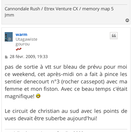
Cannondale Rush / Etrex Venture CX / memory map 5
Jmm
a
u
warm
t
Utagawiste
gourou
M
28 févr. 2009, 19:33
e
s
pas de sortie à vtt sur bleau de prévu pour moi
s
ce weekend, cet après-midi on a fait à pince les
a
g
sentier denecourt n°3 (rocher cassepot) avec ma
e
femme et mon fiston. Avec ce beau temps c'était
magnifique!
Le circuit de christian au sud avec les points de
vues devait être suberbe aujourd'hui!