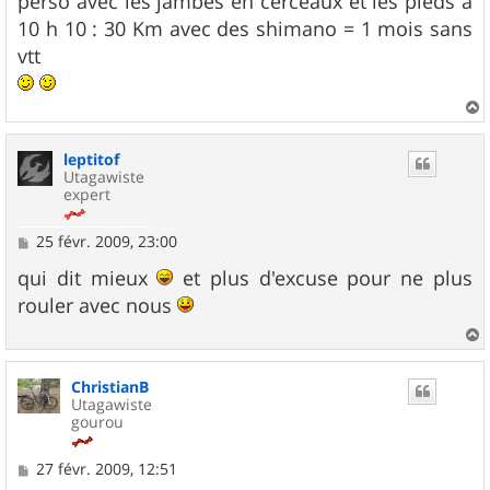
perso avec les jambes en cerceaux et les pieds a
10 h 10 : 30 Km avec des shimano = 1 mois sans
vtt
a
u
leptitof
t
Utagawiste
expert
M
25 févr. 2009, 23:00
e
s
qui dit mieux
et plus d'excuse pour ne plus
s
rouler avec nous
a
g
e
a
u
ChristianB
t
Utagawiste
gourou
M
27 févr. 2009, 12:51
e