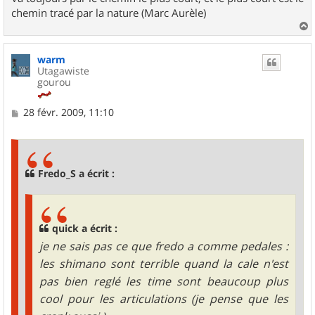
chemin tracé par la nature (Marc Aurèle)
a
u
warm
t
Utagawiste
gourou
M
28 févr. 2009, 11:10
e
s
s
a
g
Fredo_S a écrit :
e
quick a écrit :
je ne sais pas ce que fredo a comme pedales :
les shimano sont terrible quand la cale n'est
pas bien reglé les time sont beaucoup plus
cool pour les articulations (je pense que les