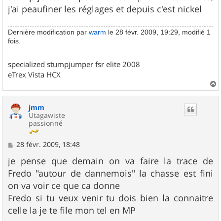
j'ai peaufiner les réglages et depuis c'est nickel
Dernière modification par
warm
le 28 févr. 2009, 19:29, modifié 1
fois.
specialized stumpjumper fsr elite 2008
eTrex Vista HCX
a
u
jmm
t
Utagawiste
passionné
M
28 févr. 2009, 18:48
e
s
je pense que demain on va faire la trace de
s
Fredo "autour de dannemois" la chasse est fini
a
g
on va voir ce que ca donne
e
Fredo si tu veux venir tu dois bien la connaitre
celle la je te file mon tel en MP