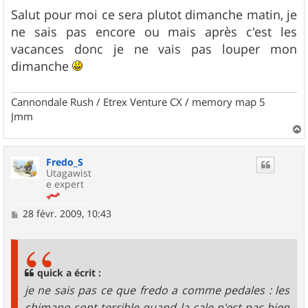
e
s
Salut pour moi ce sera plutot dimanche matin, je
s
ne sais pas encore ou mais après c'est les
a
g
vacances donc je ne vais pas louper mon
e
dimanche
Cannondale Rush / Etrex Venture CX / memory map 5
Jmm
a
u
Fredo_S
t
Utagawist
e expert
M
28 févr. 2009, 10:43
e
s
s
a
g
quick a écrit :
e
je ne sais pas ce que fredo a comme pedales : les
shimano sont terrible quand la cale n'est pas bien