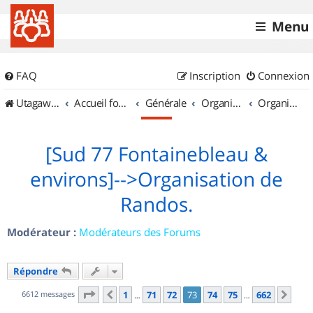
Menu
FAQ
Inscription
Connexion
UtagawaVTT (Randos VTT et VTTAE avec traces GPS)
Accueil forum
Générale
Organisation de sorties & Recherche de partenaires
Organisation de sorties en région Île de France
[Sud 77 Fontainebleau &
environs]-->Organisation de
Randos.
Modérateur :
Modérateurs des Forums
Répondre
Page
73
sur
662
6612 messages
1
71
72
73
74
75
662
Précédent
Sui
…
…