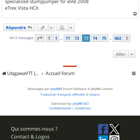
specialized stumpjumper fsr elite 2008
eTrex Vista HCX
a
u
Répondre
t
Page
73
sur
662
6612 messages
1
71
72
73
74
75
662
Précédent
Sui
…
…
Aller
UtagawaVTT (Randos VTT et VTTAE avec traces GPS)
Accueil forum
Développé par
phpBB
® Forum Software © phpBB Limited
Traduction française officielle
©
Qiaeru
Optimized by:
phpBB SEO
Confidentialité
|
Conditions
Qui sommes-nous ?
Contact & Logos