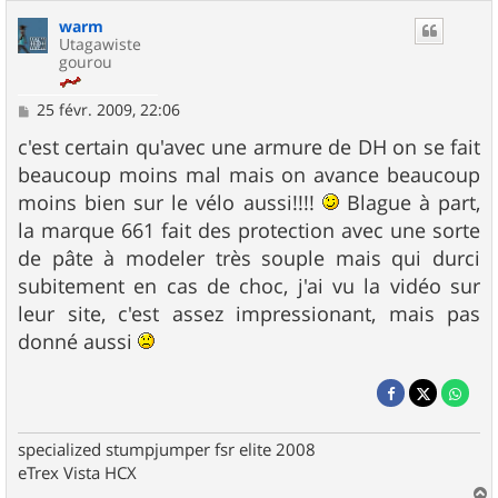
warm
Utagawiste
gourou
M
25 févr. 2009, 22:06
e
s
c'est certain qu'avec une armure de DH on se fait
s
beaucoup moins mal mais on avance beaucoup
a
g
moins bien sur le vélo aussi!!!!
Blague à part,
e
la marque 661 fait des protection avec une sorte
de pâte à modeler très souple mais qui durci
subitement en cas de choc, j'ai vu la vidéo sur
leur site, c'est assez impressionant, mais pas
donné aussi
specialized stumpjumper fsr elite 2008
eTrex Vista HCX