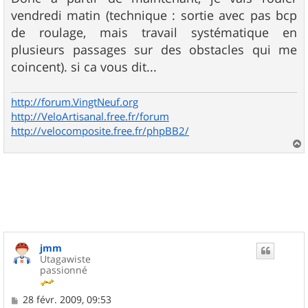
vendredi matin (technique : sortie avec pas bcp
de roulage, mais travail systématique en
plusieurs passages sur des obstacles qui me
coincent). si ca vous dit...
http://forum.VingtNeuf.org
http://VeloArtisanal.free.fr/forum
http://velocomposite.free.fr/phpBB2/
a
u
t
jmm
Utagawiste
passionné
M
28 févr. 2009, 09:53