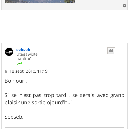
a
u
t
sebseb
Utagawiste
habitué
M
18 sept. 2010, 11:19
e
s
Bonjour .
s
a
g
Si se n'est pas trop tard , se serais avec grand
e
plaisir une sortie ojourd'hui .
Sebseb.