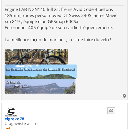
Engine LAB NGN140 full XT, freins Avid Code 4 pistons
185mm, roues perso moyeu DT Swiss 240S jantes Mavic
xm 819 ; équipé d'un GPSmap 60CSx.
Forerunner 405 équipé de son cardio-fréquencemètre.
La meilleure façon de marcher ; c'est de faire du vélo !
a
u
t
elgreko78
Utagawiste accro