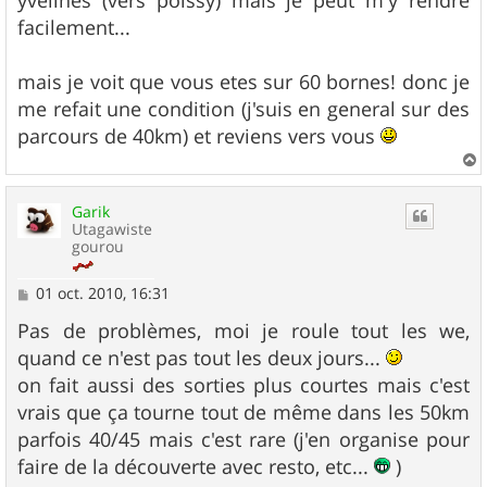
yvelines (vers poissy) mais je peut m'y rendre
facilement...
mais je voit que vous etes sur 60 bornes! donc je
me refait une condition (j'suis en general sur des
parcours de 40km) et reviens vers vous
a
u
Garik
t
Utagawiste
gourou
M
01 oct. 2010, 16:31
e
s
Pas de problèmes, moi je roule tout les we,
s
quand ce n'est pas tout les deux jours...
a
g
on fait aussi des sorties plus courtes mais c'est
e
vrais que ça tourne tout de même dans les 50km
parfois 40/45 mais c'est rare (j'en organise pour
faire de la découverte avec resto, etc...
)