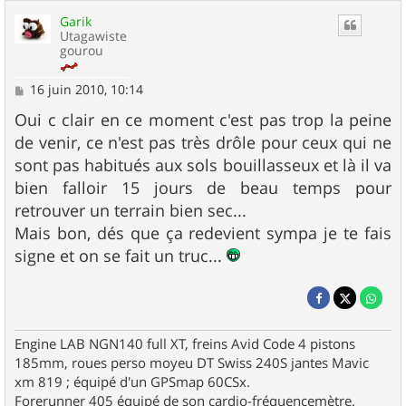
Garik
Utagawiste
gourou
M
16 juin 2010, 10:14
e
s
Oui c clair en ce moment c'est pas trop la peine
s
de venir, ce n'est pas très drôle pour ceux qui ne
a
g
sont pas habitués aux sols bouillasseux et là il va
e
bien falloir 15 jours de beau temps pour
retrouver un terrain bien sec...
Mais bon, dés que ça redevient sympa je te fais
signe et on se fait un truc...
Engine LAB NGN140 full XT, freins Avid Code 4 pistons
185mm, roues perso moyeu DT Swiss 240S jantes Mavic
xm 819 ; équipé d'un GPSmap 60CSx.
Forerunner 405 équipé de son cardio-fréquencemètre.