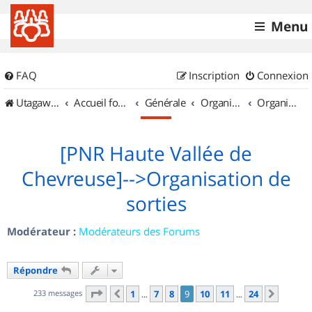
Menu
FAQ
Inscription
Connexion
UtagawaVTT (Randos VTT et VTTAE avec traces GPS)
Accueil forum
Générale
Organisation de sorties & Recherche de partenaires
Organisation de sorties en région Île de France
[PNR Haute Vallée de
Chevreuse]-->Organisation de
sorties
Modérateur :
Modérateurs des Forums
Répondre
Page
9
sur
24
233 messages
1
7
8
9
10
11
24
Précédent
Suivan
…
…