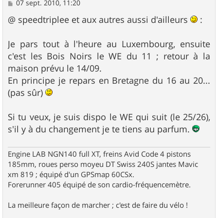
M
07 sept. 2010, 11:20
e
s
@ speedtriplee et aux autres aussi d'ailleurs
:
s
a
g
Je pars tout à l'heure au Luxembourg, ensuite
e
c'est les Bois Noirs le WE du 11 ; retour à la
maison prévu le 14/09.
En principe je repars en Bretagne du 16 au 20...
(pas sûr)
Si tu veux, je suis dispo le WE qui suit (le 25/26),
s'il y à du changement je te tiens au parfum.
Engine LAB NGN140 full XT, freins Avid Code 4 pistons
185mm, roues perso moyeu DT Swiss 240S jantes Mavic
xm 819 ; équipé d'un GPSmap 60CSx.
Forerunner 405 équipé de son cardio-fréquencemètre.
La meilleure façon de marcher ; c'est de faire du vélo !