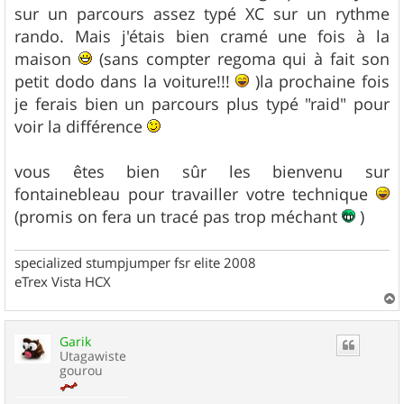
e
sur un parcours assez typé XC sur un rythme
rando. Mais j'étais bien cramé une fois à la
maison
(sans compter regoma qui à fait son
petit dodo dans la voiture!!!
)la prochaine fois
je ferais bien un parcours plus typé "raid" pour
voir la différence
vous êtes bien sûr les bienvenu sur
fontainebleau pour travailler votre technique
(promis on fera un tracé pas trop méchant
)
specialized stumpjumper fsr elite 2008
eTrex Vista HCX
a
u
Garik
t
Utagawiste
gourou