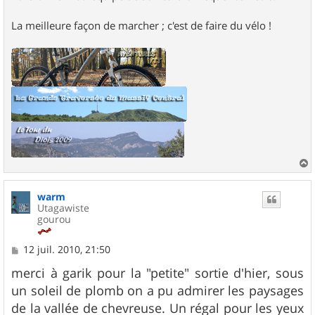
La meilleure façon de marcher ; c'est de faire du vélo !
a
u
warm
t
Utagawiste
gourou
M
12 juil. 2010, 21:50
e
s
merci à garik pour la "petite" sortie d'hier, sous
s
un soleil de plomb on a pu admirer les paysages
a
g
de la vallée de chevreuse. Un régal pour les yeux