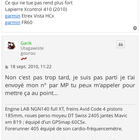
Ce qui ne tue pas rend plus fort
Lapierre Xcontrol 410 (2010)
garmin
Etrex Vista HCx
garmin
FR60
a
u
Garik
t
Utagawiste
gourou
M
18 sept. 2010, 11:22
e
s
Non c'est pas trop tard, je suis pas parti je t'ai
s
envoyé mon n° par MP tu peux m'appeler pour
a
g
mettre ça au point...
e
Engine LAB NGN140 full XT, freins Avid Code 4 pistons
185mm, roues perso moyeu DT Swiss 240S jantes Mavic
xm 819 ; équipé d'un GPSmap 60CSx.
Forerunner 405 équipé de son cardio-fréquencemètre.