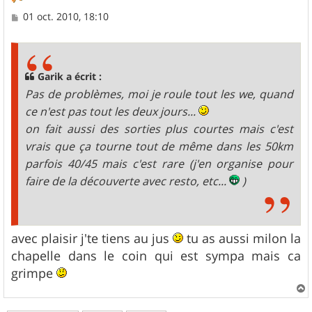
M
01 oct. 2010, 18:10
e
s
s
a
g
Garik a écrit :
e
Pas de problèmes, moi je roule tout les we, quand
ce n'est pas tout les deux jours...
on fait aussi des sorties plus courtes mais c'est
vrais que ça tourne tout de même dans les 50km
parfois 40/45 mais c'est rare (j'en organise pour
faire de la découverte avec resto, etc...
)
avec plaisir j'te tiens au jus
tu as aussi milon la
chapelle dans le coin qui est sympa mais ca
grimpe
a
u