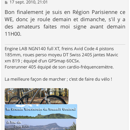
M
17 sept. 2010, 21:01
e
s
Bon finalement je suis en Région Parisienne ce
s
WE, donc je roule demain et dimanche, s'il y a
a
g
des amateurs faites moi signe avant demain
e
11H00.
Engine LAB NGN140 full XT, freins Avid Code 4 pistons
185mm, roues perso moyeu DT Swiss 240S jantes Mavic
xm 819 ; équipé d'un GPSmap 60CSx.
Forerunner 405 équipé de son cardio-fréquencemètre.
La meilleure façon de marcher ; c'est de faire du vélo !