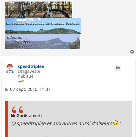
a
u
speedtriplee
t
Utagawiste
habitué
M
07 sept. 2010, 11:37
e
s
s
a
g
Garik a écrit :
e
@ speedtriplee et aux autres aussi d'ailleurs
: