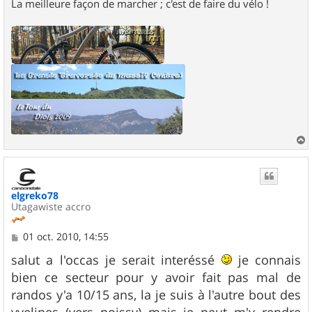
La meilleure façon de marcher ; c'est de faire du vélo !
a
u
t
elgreko78
Utagawiste accro
M
01 oct. 2010, 14:55
e
s
salut a l'occas je serait interéssé
je connais
s
bien ce secteur pour y avoir fait pas mal de
a
g
randos y'a 10/15 ans, la je suis à l'autre bout des
e