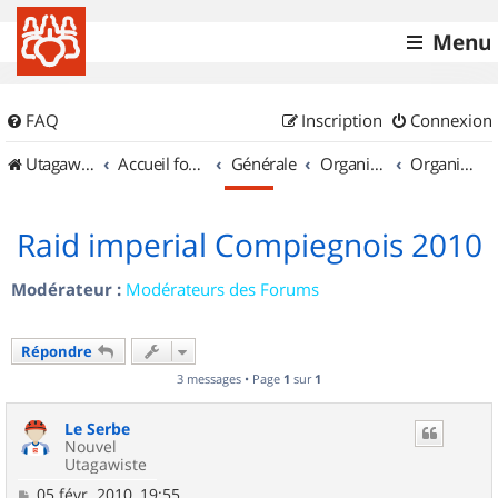
Menu
FAQ
Inscription
Connexion
UtagawaVTT (Randos VTT et VTTAE avec traces GPS)
Accueil forum
Générale
Organisation de sorties & Recherche de partenaires
Organisation de sorties en région Île de France
Raid imperial Compiegnois 2010
Modérateur :
Modérateurs des Forums
Répondre
3 messages • Page
1
sur
1
Le Serbe
Nouvel
Utagawiste
M
05 févr. 2010, 19:55