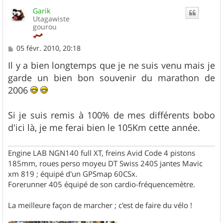
u
Garik
t
Utagawiste
gourou
M
05 févr. 2010, 20:18
e
s
Il y a bien longtemps que je ne suis venu mais je
s
garde un bien bon souvenir du marathon de
a
g
2006
e
Si je suis remis à 100% de mes différents bobo
d'ici là, je me ferai bien le 105Km cette année.
Engine LAB NGN140 full XT, freins Avid Code 4 pistons
185mm, roues perso moyeu DT Swiss 240S jantes Mavic
xm 819 ; équipé d'un GPSmap 60CSx.
Forerunner 405 équipé de son cardio-fréquencemètre.
La meilleure façon de marcher ; c'est de faire du vélo !