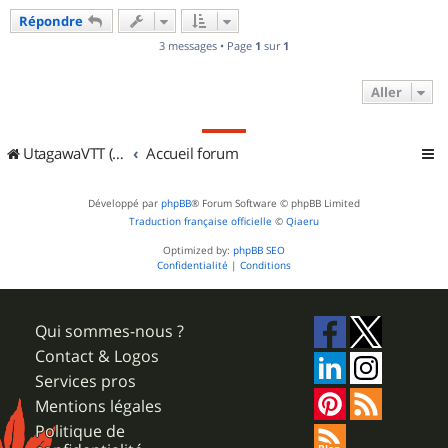
u
Répondre
t
3 messages • Page
1
sur
1
Aller
UtagawaVTT (Randos VTT et VTTAE avec traces GPS)
Accueil forum
Développé par
phpBB
® Forum Software © phpBB Limited
Traduction française officielle
©
Qiaeru
Optimized by:
phpBB SEO
Confidentialité
|
Conditions
Qui sommes-nous ?
Contact & Logos
Services pros
Mentions légales
Politique de