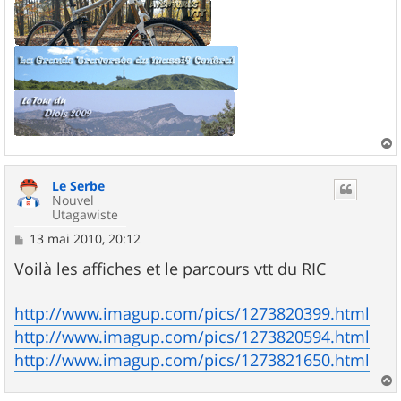
a
u
Le Serbe
t
Nouvel
Utagawiste
M
13 mai 2010, 20:12
e
s
Voilà les affiches et le parcours vtt du RIC
s
a
g
http://www.imagup.com/pics/1273820399.html
e
http://www.imagup.com/pics/1273820594.html
http://www.imagup.com/pics/1273821650.html
a