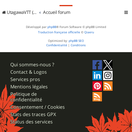
UtagawaVTT (Randos VTT et VTTAE avec traces GPS)
Accueil forum
Développé par
phpBB
® Forum Software © phpBB Limited
Traduction française officielle
©
Qiaeru
Optimized by:
phpBB SEO
Confidentialité
|
Conditions
Qui sommes-nous ?
Contact & Logos
Services pros
Mentions légales
Politique de
confidentialité
Consentement / Cookies
Stats des traces GPX
Status des services