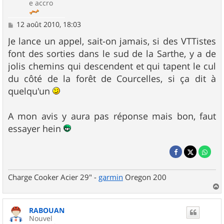
e accro
M
12 août 2010, 18:03
e
s
Je lance un appel, sait-on jamais, si des VTTistes
s
font des sorties dans le sud de la Sarthe, y a de
a
g
jolis chemins qui descendent et qui tapent le cul
e
du côté de la forêt de Courcelles, si ça dit à
quelqu'un
A mon avis y aura pas réponse mais bon, faut
essayer hein
Charge Cooker Acier 29" -
garmin
Oregon 200
a
u
RABOUAN
t
Nouvel