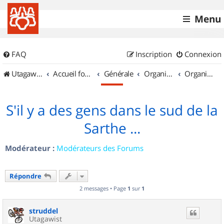
Menu
FAQ
Inscription
Connexion
UtagawaVTT (Randos VTT et VTTAE avec traces GPS)
Accueil forum
Générale
Organisation de sorties & Recherche de partenaires
Organisation de sorties en région Pays de la Loire
S'il y a des gens dans le sud de la
Sarthe ...
Modérateur :
Modérateurs des Forums
Répondre
2 messages • Page
1
sur
1
struddel
Utagawist