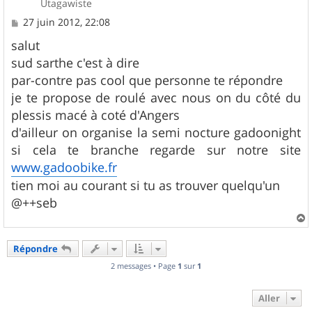
Utagawiste
M
27 juin 2012, 22:08
e
s
salut
s
sud sarthe c'est à dire
a
g
par-contre pas cool que personne te répondre
e
je te propose de roulé avec nous on du côté du
plessis macé à coté d'Angers
d'ailleur on organise la semi nocture gadoonight
si cela te branche regarde sur notre site
www.gadoobike.fr
tien moi au courant si tu as trouver quelqu'un
@++seb
a
u
Répondre
t
2 messages • Page
1
sur
1
Aller