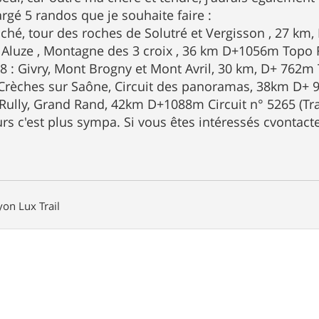
argé 5 randos que je souhaite faire :
Loché, tour des roches de Solutré et Vergisson , 27 k
 Aluze , Montagne des 3 croix , 36 km D+1056m Topo
 : Givry, Mont Brogny et Mont Avril, 30 km, D+ 762m
 Crèches sur Saône, Circuit des panoramas, 38km D+ 
 Rully, Grand Rand, 42km D+1088m Circuit n° 5265 (T
urs c'est plus sympa. Si vous êtes intéressés cvontac
on Lux Trail