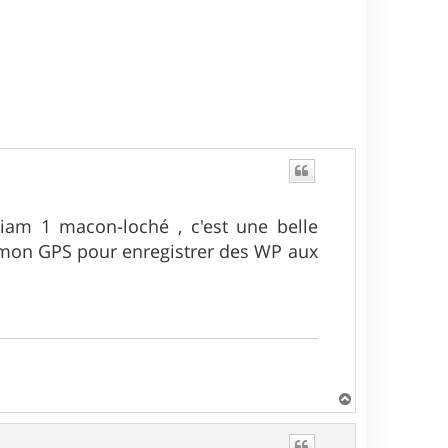
iam 1 macon-loché , c'est une belle
e mon GPS pour enregistrer des WP aux
H
a
u
t