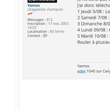
e
J'ai donc téléch
Yannos
Utagawiste champion
1 Jeudi 5/08 : 
2 Samedi 7/08 :
Messages :
812
3 Dimanche 8/08
Inscription :
17 nov. 2007,
18:03
4 Lundi 09/08 :
Localisation :
60 Senlis
C
5 Mardi 10/08 :
Contact :
o
Rouler à plusie
n
t
a
c
t
e
Yannos
r
Y
edge
1040 sur Cany
a
n
n
o
s