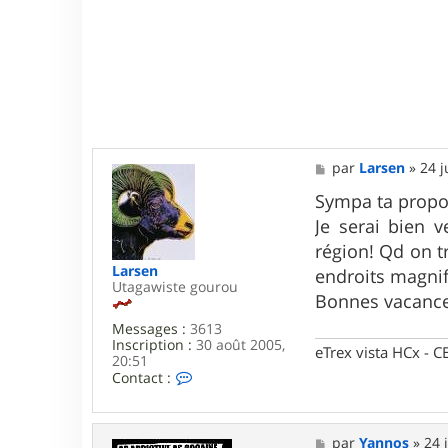
M
par
Larsen
»
24 j
e
s
Sympa ta propos
s
Je serai bien 
a
g
région! Qd on t
e
Larsen
endroits magnif
Utagawiste gourou
Bonnes vacance
Messages :
3613
Inscription :
30 août 2005,
eTrex vista HCx -
20:51
C
Contact :
o
n
t
a
M
par
Yannos
»
24 