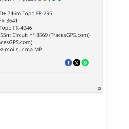
m, D+ 746m Topo FR-295
 FR-3641
 Topo FR-4046
955m Circuit n° 8569 (TracesGPS.com)
racesGPS.com)
tez-moi sur ma MP.
H
a
u
t