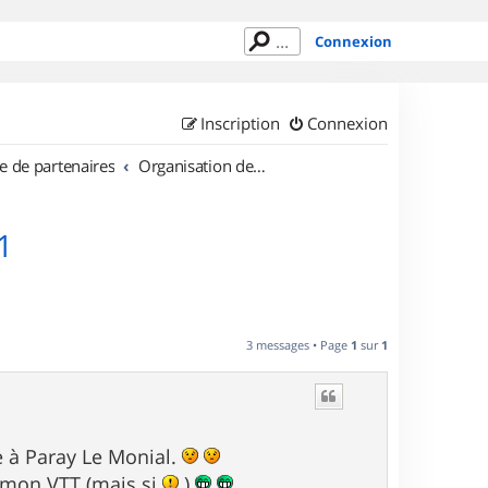
Connexion
Inscription
Connexion
e de partenaires
Organisation de sorties en région Bourgogne
1
3 messages • Page
1
sur
1
.
e à Paray Le Monial.
t mon VTT (mais si
)