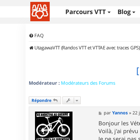
Parcours VTT
Blog
FAQ
UtagawaVTT (Randos VTT et VTTAE avec traces GPS)
Modérateur :
Modérateurs des Forums
Répondre
M
par
Yannos
»
22 
e
s
Bonjour les Vét
s
Voilà, j'ai pré
a
g
Je ne serai pas