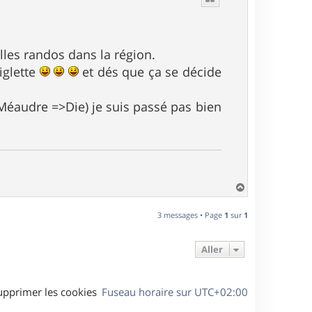
elles randos dans la région.
Aiglette
et dés que ça se décide
( Méaudre =>Die) je suis passé pas bien
H
a
u
3 messages • Page
1
sur
1
t
Aller
upprimer les cookies
Fuseau horaire sur
UTC+02:00