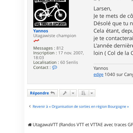
c
e
t
s
Larsen,
e
s
Je te mets de c
r
a
L
g
Désolé que tu ne
a
e
Cela étant, depu
Yannos
r
Utagawiste champion
s
je te contacterai
e
L'année dernièr
n
Messages :
812
loin ( Col de la
Inscription :
17 nov. 2007,
18:03
Localisation :
60 Senlis
C
Contact :
Yannos
o
edge
1040 sur Cany
n
t
a
c
Répondre
t
e
r
Revenir à « Organisation de sorties en région Bourgogne »
Y
a
n
n
UtagawaVTT (Randos VTT et VTTAE avec traces GP
o