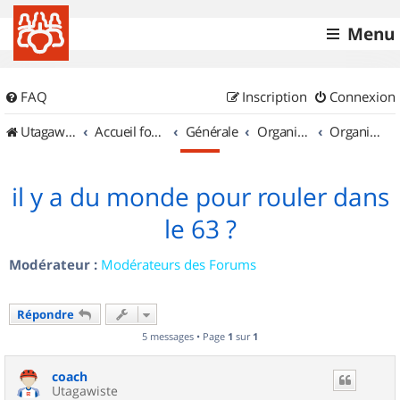
Menu
FAQ
Inscription
Connexion
UtagawaVTT (Randos VTT et VTTAE avec traces GPS)
Accueil forum
Générale
Organisation de sorties & Recherche de partenaires
Organisation de sorties en région Auvergne
il y a du monde pour rouler dans
le 63 ?
Modérateur :
Modérateurs des Forums
Répondre
5 messages • Page
1
sur
1
coach
Utagawiste