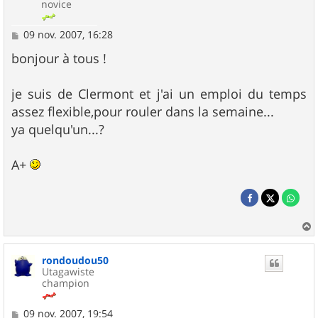
novice
M
09 nov. 2007, 16:28
e
s
bonjour à tous !
s
a
g
je suis de Clermont et j'ai un emploi du temps
e
assez flexible,pour rouler dans la semaine...
ya quelqu'un...?
A+
a
u
rondoudou50
t
Utagawiste
champion
M
09 nov. 2007, 19:54