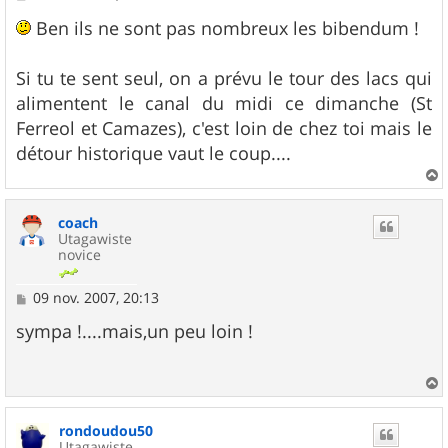
e
s
Ben ils ne sont pas nombreux les bibendum !
s
a
g
Si tu te sent seul, on a prévu le tour des lacs qui
e
alimentent le canal du midi ce dimanche (St
Ferreol et Camazes), c'est loin de chez toi mais le
détour historique vaut le coup....
a
u
coach
t
Utagawiste
novice
M
09 nov. 2007, 20:13
e
s
sympa !....mais,un peu loin !
s
a
g
e
a
u
rondoudou50
t
Utagawiste