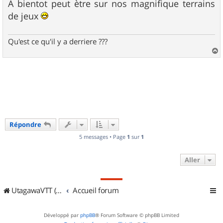
A bientot peut ètre sur nos magnifique terrains
de jeux
Qu'est ce qu'il y a derriere ???
a
u
t
Répondre
5 messages • Page
1
sur
1
Aller
UtagawaVTT (Randos VTT et VTTAE avec traces GPS)
Accueil forum
Développé par
phpBB
® Forum Software © phpBB Limited