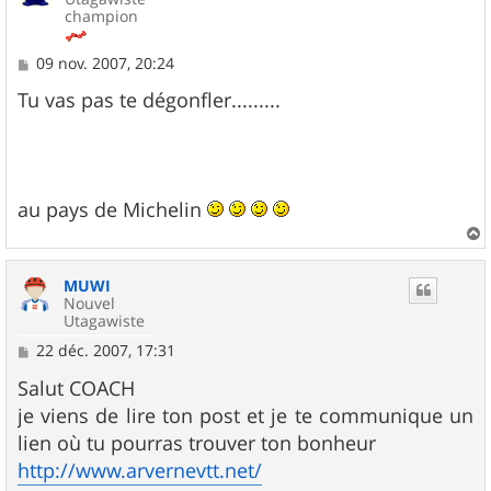
champion
M
09 nov. 2007, 20:24
e
s
Tu vas pas te dégonfler.........
s
a
g
e
au pays de Michelin
a
u
MUWI
t
Nouvel
Utagawiste
M
22 déc. 2007, 17:31
e
s
Salut COACH
s
je viens de lire ton post et je te communique un
a
g
lien où tu pourras trouver ton bonheur
e
http://www.arvernevtt.net/