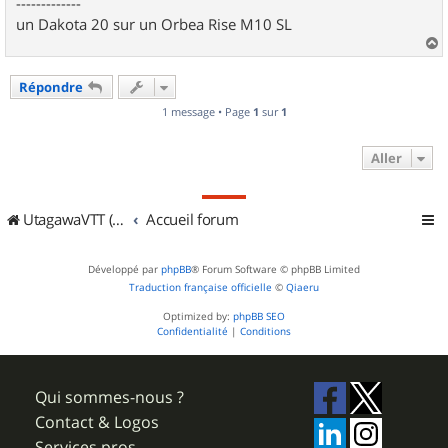
-------------
un Dakota 20 sur un Orbea Rise M10 SL
a
u
Répondre
t
1 message • Page
1
sur
1
Aller
UtagawaVTT (Randos VTT et VTTAE avec traces GPS)
Accueil forum
Développé par
phpBB
® Forum Software © phpBB Limited
Traduction française officielle
©
Qiaeru
Optimized by:
phpBB SEO
Confidentialité
|
Conditions
Qui sommes-nous ?
Contact & Logos
Services pros