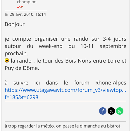
champion
M
29 avr. 2010, 16:14
e
s
Bonjour
s
a
g
je compte organiser une rando sur 3-4 jours
e
autour du week-end du 10-11 septembre
prochain.
la rando : le tour des Bois Noirs entre Loire et
Puy de Dôme.
à suivre ici dans le forum Rhone-Alpes
https://www.utagawavtt.com/forum_v3/viewtopic.
f=185&t=6298
à trop regarder la météo, on passe le dimanche au bistrot