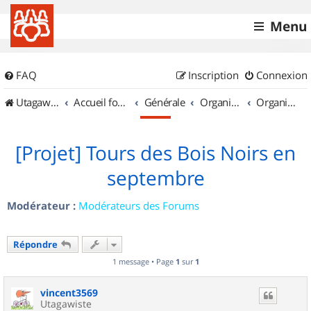
Menu
FAQ
Inscription
Connexion
UtagawaVTT (Randos VTT et VTTAE avec traces GPS)
Accueil forum
Générale
Organisation de sorties & Recherche de partenaires
Organisation de sorties en région Auvergne
[Projet] Tours des Bois Noirs en
septembre
Modérateur :
Modérateurs des Forums
Répondre
1 message • Page
1
sur
1
vincent3569
Utagawiste