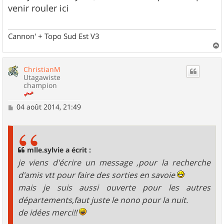
s
venir rouler ici
a
g
e
Cannon' + Topo Sud Est V3
a
u
ChristianM
t
Utagawiste
champion
M
04 août 2014, 21:49
e
s
s
a
g
mlle.sylvie a écrit :
e
je viens d'écrire un message ,pour la recherche
d'amis vtt pour faire des sorties en savoie
mais je suis aussi ouverte pour les autres
départements,faut juste le nono pour la nuit.
de idées merci!!