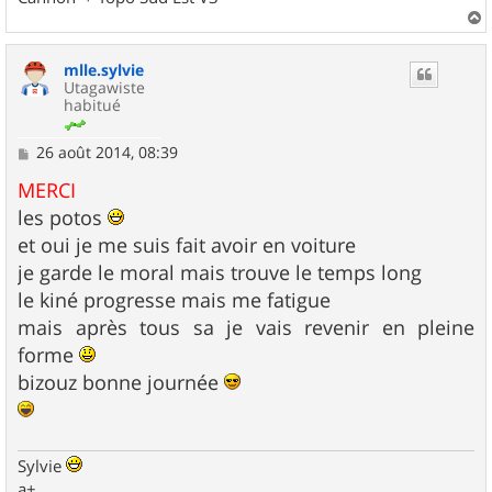
a
u
mlle.sylvie
t
Utagawiste
habitué
M
26 août 2014, 08:39
e
s
MERCI
s
les potos
a
g
et oui je me suis fait avoir en voiture
e
je garde le moral mais trouve le temps long
le kiné progresse mais me fatigue
mais après tous sa je vais revenir en pleine
forme
bizouz bonne journée
Sylvie
a+