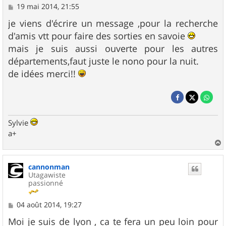
M
19 mai 2014, 21:55
e
s
je viens d'écrire un message ,pour la recherche
s
d'amis vtt pour faire des sorties en savoie
a
g
mais je suis aussi ouverte pour les autres
e
départements,faut juste le nono pour la nuit.
de idées merci!!
Sylvie
a+
a
u
cannonman
t
Utagawiste
passionné
M
04 août 2014, 19:27
e
s
Moi je suis de lyon , ca te fera un peu loin pour