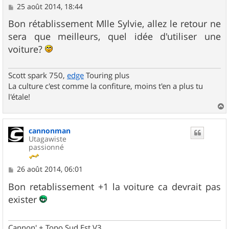
M
25 août 2014, 18:44
e
s
Bon rétablissement Mlle Sylvie, allez le retour ne
s
sera que meilleurs, quel idée d'utiliser une
a
g
voiture?
e
Scott spark 750,
edge
Touring plus
La culture c'est comme la confiture, moins t'en a plus tu
l'étale!
a
u
cannonman
t
Utagawiste
passionné
M
26 août 2014, 06:01
e
s
Bon retablissement +1 la voiture ca devrait pas
s
exister
a
g
e
Cannon' + Topo Sud Est V3