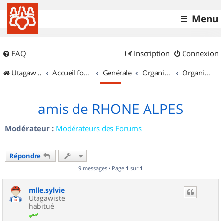
Menu
FAQ
Inscription
Connexion
UtagawaVTT (Randos VTT et VTTAE avec traces GPS)
Accueil forum
Générale
Organisation de sorties & Recherche de partenaires
Organisation de sorties en région Rhône Alpes
amis de RHONE ALPES
Modérateur :
Modérateurs des Forums
Répondre
9 messages • Page
1
sur
1
mlle.sylvie
Utagawiste
habitué