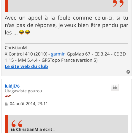
Avec un appel à la foule comme celui-ci, si tu
n'as pas de réponse, je veux bien être pendu par
les ...
ChristianM
X Control 410 (2010) -
garmin
GpsMap 67 - CE 3.24 - CE 3D
1.15 - MM 5.4.4 - GPSTopo France (version 5)
Le site web du club
a
u
luidji76
t
Utagawiste gourou
M
04 août 2014, 23:11
e
s
s
a
g
ChristianM a écrit :
e