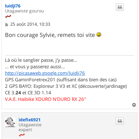
luidji76
Utagawiste gourou
M
25 août 2014, 10:33
e
s
Bon courage Sylvie, remets toi vite
s
a
g
e
Là où le sanglier passe, j'y passe...
... et vous y passerez aussi...
http://picasaweb.google.com/luidji76
GPS GaminForetrex201 (suffisant dans bien des cas)
2 GPS BAYO: Exploreur 3 V3 et XC (découverte/jardinage)
CE 3.
24
et CE 3D 1.14
V.A.E. Haibike XDURO N'DURO RX 26"
a
u
idefix6921
t
Utagawiste
expert