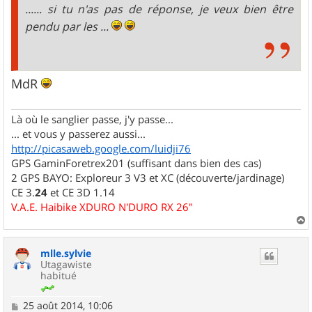
...... si tu n'as pas de réponse, je veux bien être
pendu par les ...
MdR
Là où le sanglier passe, j'y passe...
... et vous y passerez aussi...
http://picasaweb.google.com/luidji76
GPS GaminForetrex201 (suffisant dans bien des cas)
2 GPS BAYO: Exploreur 3 V3 et XC (découverte/jardinage)
CE 3.
24
et CE 3D 1.14
V.A.E. Haibike XDURO N'DURO RX 26"
a
u
mlle.sylvie
t
Utagawiste
habitué
M
25 août 2014, 10:06