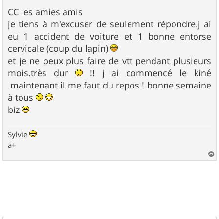
e
s
CC les amies amis
s
je tiens à m'excuser de seulement répondre.j ai
a
g
eu 1 accident de voiture et 1 bonne entorse
e
cervicale (coup du lapin)
et je ne peux plus faire de vtt pendant plusieurs
mois.très dur
!! j ai commencé le kiné
.maintenant il me faut du repos ! bonne semaine
à tous
biz
Sylvie
a+
a
u
t