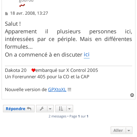
M
18 avr. 2008, 13:27
e
s
Salut !
s
Apparement il plusieurs personnes ici,
a
g
intéressées par ce périple. Mais en différentes
e
formules...
ici
On a commencé à en discuter
Dakota 20
embarqué sur X Control 2005
Un Forerunner 405 pour la CO et la CAP
Nouvelle version de
GPXtoXL
!!!
a
u
Répondre
t
2 messages • Page
1
sur
1
Aller