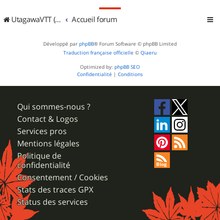
UtagawaVTT (Randos VTT et VTTAE avec traces GPS)
Accueil forum
Développé par
phpBB
® Forum Software © phpBB Limited
Traduction française officielle
©
Qiaeru
Optimized by:
phpBB SEO
Confidentialité
|
Conditions
Qui sommes-nous ?
Contact & Logos
Services pros
Mentions légales
Politique de
confidentialité
Consentement / Cookies
Stats des traces GPX
Status des services