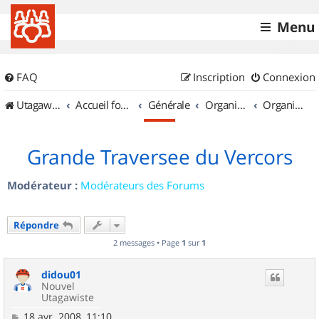
Menu
FAQ
Inscription
Connexion
UtagawaVTT (Randos VTT et VTTAE avec traces GPS)
Accueil forum
Générale
Organisation de sorties & Recherche de partenaires
Organisation de sorties en région Rhône Alpes
Grande Traversee du Vercors
Modérateur :
Modérateurs des Forums
Répondre
2 messages • Page
1
sur
1
didou01
Nouvel
Utagawiste
M
18 avr. 2008, 11:10