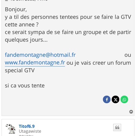
e
s
Bonjour,
s
y a til des personnes tentees pour se faire la GTV
a
g
cette annee ?
e
ce serait sympa de se faire un groupe et de partir
quelques jours...
fandemontagne@hotmail.fr
ou
www.fandemontagne.fr
ou je vais creer un forum
special GTV
si ca vous tente
a
u
Titof6.9
t
Utagawiste
gourou