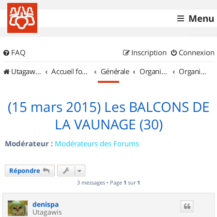
Menu
FAQ
Inscription
Connexion
UtagawaVTT (Randos VTT et VTTAE avec traces GPS)
Accueil forum
Générale
Organisation de sorties & Recherche de partenaires
Organisation de sorties en région Languedoc Roussillon
(15 mars 2015) Les BALCONS DE
LA VAUNAGE (30)
Modérateur :
Modérateurs des Forums
Répondre
3 messages • Page
1
sur
1
denispa
Utagawis