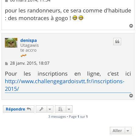
e
s
pour les randonneurs, ce sera comme d'habitude
s
: des monotraces à gogo !
a
g
e
a
u
denispa
t
Utagawis
te accro
M
28 janv. 2015, 18:07
e
s
Pour les inscriptions en ligne, c'est ici
s
http://www.challengegardoisvtt.fr/inscriptions-
a
g
2015/
e
a
u
Répondre
t
3 messages • Page
1
sur
1
Aller