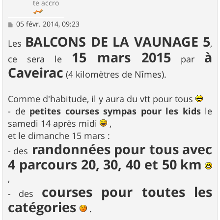
te accro
M
05 févr. 2014, 09:23
e
BALCONS DE LA VAUNAGE 5
s
Les
,
s
15 mars 2015
à
a
ce sera le
par
g
Caveirac
e
(4 kilomètres de Nîmes).
Comme d'habitude, il y aura du vtt pour tous
- de
petites courses sympas pour les kids
le
samedi 14 après midi
,
et le dimanche 15 mars :
randonnées pour tous avec
- des
4 parcours 20, 30, 40 et 50 km
,
courses pour toutes les
- des
catégories
.