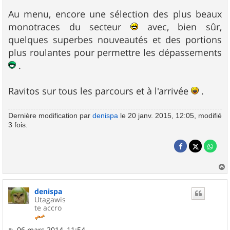
Au menu, encore une sélection des plus beaux
monotraces du secteur
avec, bien sûr,
quelques superbes nouveautés et des portions
plus roulantes pour permettre les dépassements
.
Ravitos sur tous les parcours et à l'arrivée
.
Dernière modification par
denispa
le 20 janv. 2015, 12:05, modifié
3 fois.
a
u
denispa
t
Utagawis
te accro
M
06 mars 2014, 11:54