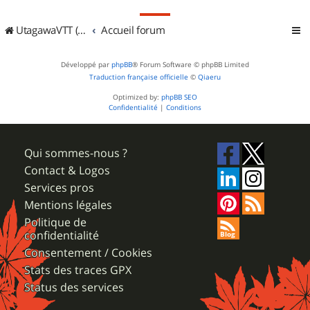
UtagawaVTT (Randos VTT et VTTAE avec traces GPS)
Accueil forum
Développé par
phpBB
® Forum Software © phpBB Limited
Traduction française officielle
©
Qiaeru
Optimized by:
phpBB SEO
Confidentialité
|
Conditions
Qui sommes-nous ?
Contact & Logos
Services pros
Mentions légales
Politique de
confidentialité
Consentement / Cookies
Stats des traces GPX
Status des services