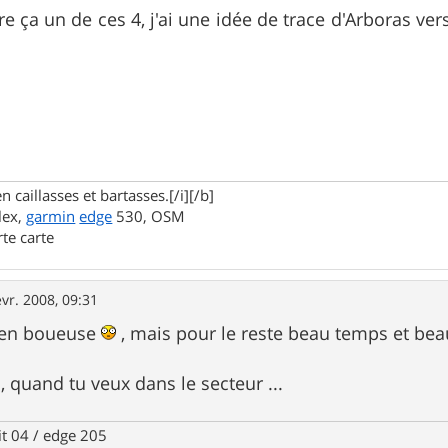
e ça un de ces 4, j'ai une idée de trace d'Arboras ver
.
n caillasses et bartasses.[/i][/b]
lex,
garmin
edge
530, OSM
rte carte
évr. 2008, 09:31
rien boueuse
, mais pour le reste beau temps et be
, quand tu veux dans le secteur ...
it 04 / edge 205