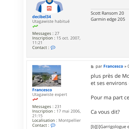
a
g
d
e
d
Scott Ransom 20
i
decibel34
Garmin edge 205
c
Utagawiste habitué
t
Messages :
27
Inscription :
15 oct. 2007,
11:21
C
Contact :
o
n
t
a
M
par
Francesco
»
c
e
t
s
plus près de Mon
e
s
et ses environs
r
a
d
g
Francesco
e
e
Utagawiste expert
Pour ma part cel
c
i
Messages :
231
b
Inscription :
17 mai 2006,
Ca vous dit?
e
21:15
l
Localisation :
Montpellier
3
C
Contact :
4
[b][i]Garrigologue e