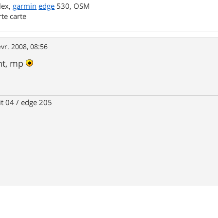
lex,
garmin
edge
530, OSM
rte carte
évr. 2008, 08:56
ant, mp
it 04 / edge 205