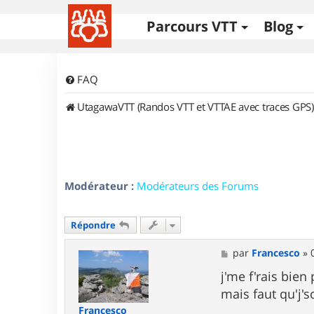
Parcours VTT
Blog
FAQ
UtagawaVTT (Randos VTT et VTTAE avec traces GPS)
Modérateur :
Modérateurs des Forums
Répondre
M
par
Francesco
»
e
s
j'me f'rais bien 
s
mais faut qu'j's
a
g
Francesco