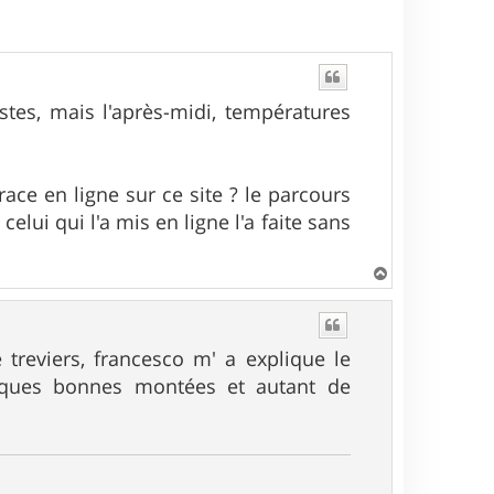
istes, mais l'après-midi, températures
race en ligne sur ce site ? le parcours
elui qui l'a mis en ligne l'a faite sans
H
a
u
t
treviers, francesco m' a explique le
 qques bonnes montées et autant de