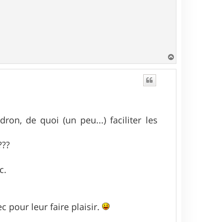
H
a
u
t
on, de quoi (un peu...) faciliter les
???
c.
c pour leur faire plaisir.