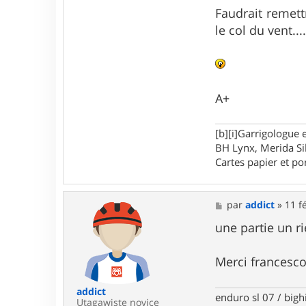
t
Faudrait remettr
e
r
le col du vent...
F
r
a
n
c
e
A+
s
c
o
[b][i]Garrigologue e
BH Lynx, Merida Si
Cartes papier et po
M
par
addict
»
11 f
e
s
une partie un 
s
a
g
Merci francesco
e
addict
enduro sl 07 / bigh
Utagawiste novice