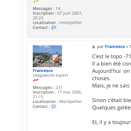
Messages :
14
Inscription :
07 juin 2007,
20:23
Localisation :
montpellier
C
Contact :
o
n
t
a
M
par
Francesco
»
c
e
t
s
C'est le topo -7
e
s
Il a bien été co
r
a
a
g
Aujourd'hui on 
Francesco
d
e
Utagawiste expert
choses.
d
i
Mais, je ne sai
Messages :
231
c
Inscription :
17 mai 2006,
t
21:15
Sinon c'était bi
Localisation :
Montpellier
C
Contact :
Quelques gelées
o
n
t
Et, il y a toujo
a
c