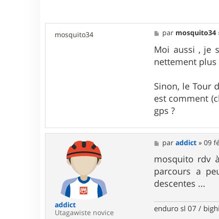
e
r
a
d
M
par
mosquito34
mosquito34
d
e
i
s
Moi aussi , je 
c
s
t
nettement plus
a
g
e
Sinon, le Tour d
est comment (che
gps ?
M
par
addict
»
09 f
e
s
mosquito rdv à
s
parcours a pe
a
g
descentes ...
e
addict
enduro sl 07 / bigh
Utagawiste novice