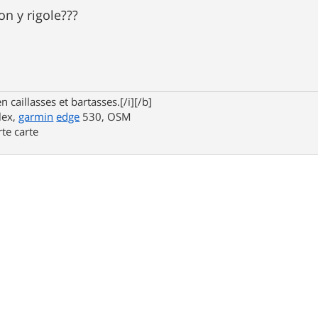
on y rigole???
n caillasses et bartasses.[/i][/b]
lex,
garmin
edge
530, OSM
rte carte