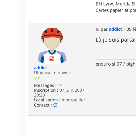
o
BH Lynx, Merida Si
n
t
Cartes papier et po
a
c
t
M
par
addict
»
09 f
e
e
r
s
Là je suis part
F
s
r
a
a
g
n
e
c
e
enduro sl 07 / bigh
addict
s
Utagawiste novice
c
o
Messages :
14
Inscription :
07 juin 2007,
20:23
Localisation :
montpellier
C
Contact :
o
n
t
a
c
t