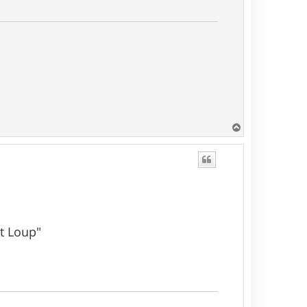
H
a
u
t
nt Loup"