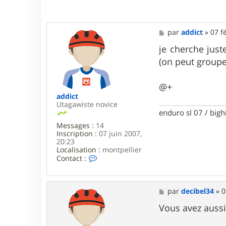
M
par
addict
»
07 f
e
s
je cherche just
s
(on peut groupe
a
g
e
@+
addict
Utagawiste novice
enduro sl 07 / bigh
Messages :
14
Inscription :
07 juin 2007,
20:23
Localisation :
montpellier
C
Contact :
o
n
t
a
M
par
decibel34
»
0
c
e
t
s
Vous avez aussi
e
s
r
a