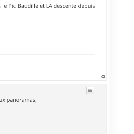
s le Pic Baudille et LA descente depuis
H
a
u
t
aux panoramas,