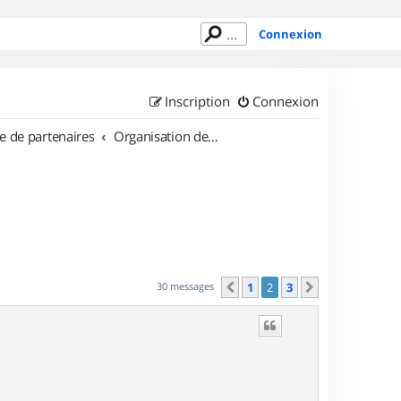
Connexion
Inscription
Connexion
e de partenaires
Organisation de sorties en région Languedoc Roussillon
30 messages
1
2
3
Précédent
Suivant