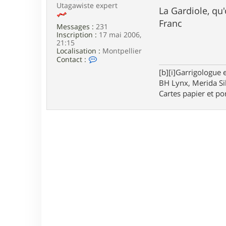
e
Utagawiste expert
La Gardiole, qu'
Franc
Messages :
231
Inscription :
17 mai 2006,
21:15
Localisation :
Montpellier
C
Contact :
o
[b][i]Garrigologue e
n
BH Lynx, Merida Si
t
a
Cartes papier et po
c
t
e
r
F
r
a
n
c
e
s
c
o