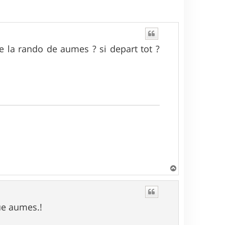
e la rando de aumes ? si depart tot ?
H
a
u
t
ue aumes.!