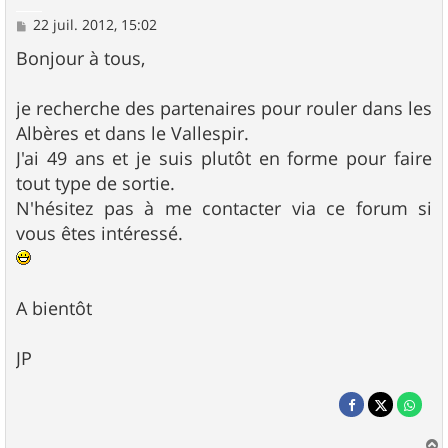
M
22 juil. 2012, 15:02
e
s
Bonjour à tous,
s
a
g
je recherche des partenaires pour rouler dans les
e
Albères et dans le Vallespir.
J'ai 49 ans et je suis plutôt en forme pour faire
tout type de sortie.
N'hésitez pas à me contacter via ce forum si
vous êtes intéressé.
A bientôt
JP