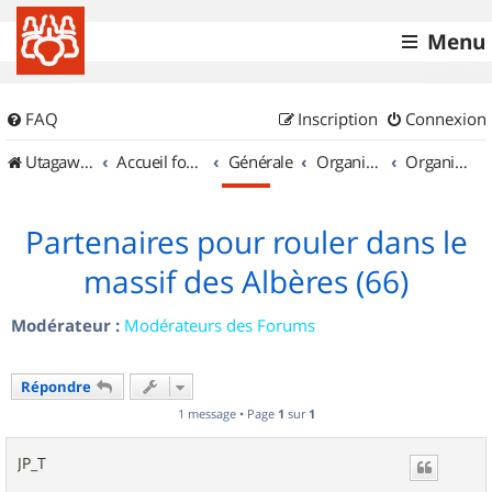
Menu
FAQ
Inscription
Connexion
UtagawaVTT (Randos VTT et VTTAE avec traces GPS)
Accueil forum
Générale
Organisation de sorties & Recherche de partenaires
Organisation de sorties en région Languedoc Roussillon
Partenaires pour rouler dans le
massif des Albères (66)
Modérateur :
Modérateurs des Forums
Répondre
1 message • Page
1
sur
1
JP_T