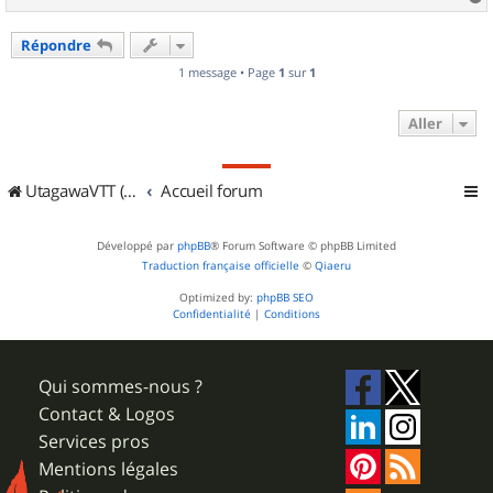
a
u
Répondre
t
1 message • Page
1
sur
1
Aller
UtagawaVTT (Randos VTT et VTTAE avec traces GPS)
Accueil forum
Développé par
phpBB
® Forum Software © phpBB Limited
Traduction française officielle
©
Qiaeru
Optimized by:
phpBB SEO
Confidentialité
|
Conditions
Qui sommes-nous ?
Contact & Logos
Services pros
Mentions légales