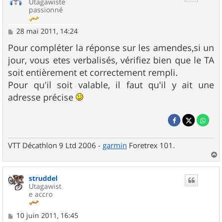
Utagawiste
passionné
M
28 mai 2011, 14:24
e
s
Pour compléter la réponse sur les amendes,si un
s
jour, vous etes verbalisés, vérifiez bien que le TA
a
g
soit entièrement et correctement rempli.
e
Pour qu'il soit valable, il faut qu'il y ait une
adresse précise
VTT Décathlon 9 Ltd 2006 -
garmin
Foretrex 101.
a
u
struddel
t
Utagawist
e accro
M
10 juin 2011, 16:45