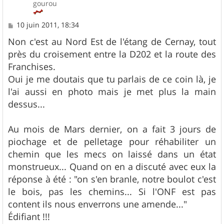
gourou
M
10 juin 2011, 18:34
e
s
Non c'est au Nord Est de l'étang de Cernay, tout
s
près du croisement entre la D202 et la route des
a
g
Franchises.
e
Oui je me doutais que tu parlais de ce coin là, je
l'ai aussi en photo mais je met plus la main
dessus...
Au mois de Mars dernier, on a fait 3 jours de
piochage et de pelletage pour réhabiliter un
chemin que les mecs on laissé dans un état
monstrueux... Quand on en a discuté avec eux la
réponse à été : "on s'en branle, notre boulot c'est
le bois, pas les chemins... Si l'ONF est pas
content ils nous enverrons une amende..."
Édifiant !!!