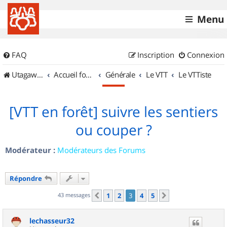
Menu
FAQ
Inscription
Connexion
UtagawaVTT (Randos VTT et VTTAE avec traces GPS)
Accueil forum
Générale
Le VTT
Le VTTiste
[VTT en forêt] suivre les sentiers
ou couper ?
Modérateur :
Modérateurs des Forums
Répondre
43 messages
1
2
3
4
5
Précédent
Suivant
lechasseur32