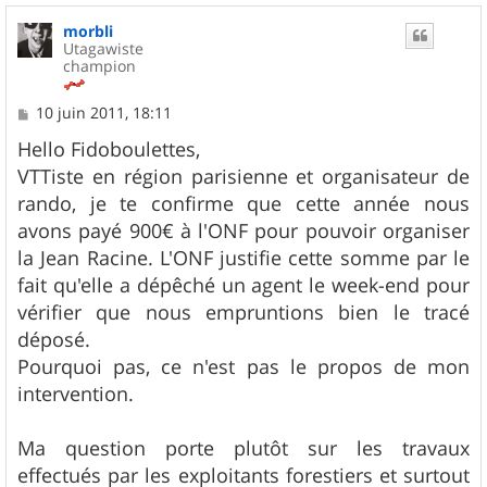
u
morbli
t
Utagawiste
champion
M
10 juin 2011, 18:11
e
s
Hello Fidoboulettes,
s
VTTiste en région parisienne et organisateur de
a
g
rando, je te confirme que cette année nous
e
avons payé 900€ à l'ONF pour pouvoir organiser
la Jean Racine. L'ONF justifie cette somme par le
fait qu'elle a dépêché un agent le week-end pour
vérifier que nous empruntions bien le tracé
déposé.
Pourquoi pas, ce n'est pas le propos de mon
intervention.
Ma question porte plutôt sur les travaux
effectués par les exploitants forestiers et surtout