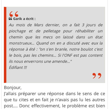
e
s
s
a
g
Garik a écrit :
e
Au mois de Mars dernier, on a fait 3 jours de
piochage et de pelletage pour réhabiliter un
chemin que les mecs on laissé dans un état
monstrueux... Quand on en a discuté avec eux la
réponse à été : "on s'en branle, notre boulot c'est
le bois, pas les chemins... Si l'ONF est pas content
ils nous enverrons une amende..."
Édifiant !!!
Bonjour,
J'allais préparer une réponse dans le sens de ce
que tu cites et en fait je n'avais pas lu les autres
post.... Donc effectivement, le problème est bien