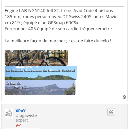
Engine LAB NGN140 full XT, freins Avid Code 4 pistons
185mm, roues perso moyeu DT Swiss 240S jantes Mavic
xm 819 ; équipé d'un GPSmap 60CSx.
Forerunner 405 équipé de son cardio-fréquencemètre.
La meilleure façon de marcher ; c'est de faire du vélo !
a
u
XPaY
t
Utagawiste
expert