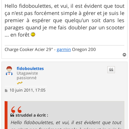
e
s
Hello fidoboulettes, et vui, il est évident que tout
s
ça n'est pas forcément simple à gérer et je suis le
a
g
premier à espérer que quelqu'un soit dans les
e
parages quand je me fais doubler par un scooter
... en forêt
Charge Cooker Acier 29" -
garmin
Oregon 200
a
u
fidoboulettes
t
Utagawiste
passionné
M
10 juin 2011, 17:05
e
s
s
a
g
struddel a écrit :
e
Hello fidoboulettes, et vui, il est évident que tout