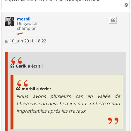
a
u
morbli
t
Utagawiste
champion
M
10 juin 2011, 18:22
e
s
s
a
g
Garik a écrit :
e
morbli a écrit :
Nous avons plusieurs cas en vallée de
Chevreuse où des chemins nous ont été rendu
impraticables après les travaux