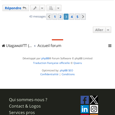
a
u
Répondre
t
43 messages
1
2
3
4
5
Précédent
Suivant
Aller
UtagawaVTT (Randos VTT et VTTAE avec traces GPS)
Accueil forum
Développé par
phpBB
® Forum Software © phpBB Limited
Traduction française officielle
©
Qiaeru
Optimized by:
phpBB SEO
Confidentialité
|
Conditions
Qui sommes-nous ?
Contact & Logos
Services pros