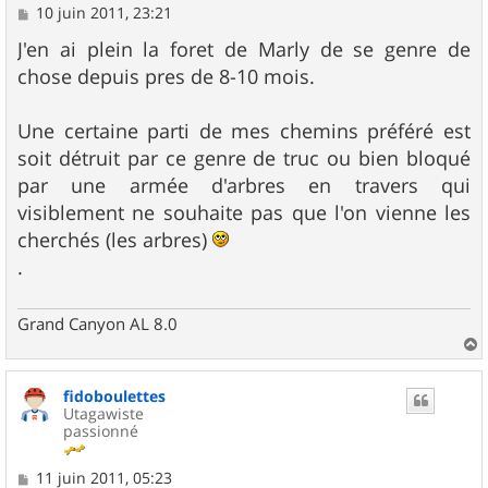
M
10 juin 2011, 23:21
e
s
J'en ai plein la foret de Marly de se genre de
s
chose depuis pres de 8-10 mois.
a
g
e
Une certaine parti de mes chemins préféré est
soit détruit par ce genre de truc ou bien bloqué
par une armée d'arbres en travers qui
visiblement ne souhaite pas que l'on vienne les
cherchés (les arbres)
.
Grand Canyon AL 8.0
a
u
fidoboulettes
t
Utagawiste
passionné
M
11 juin 2011, 05:23