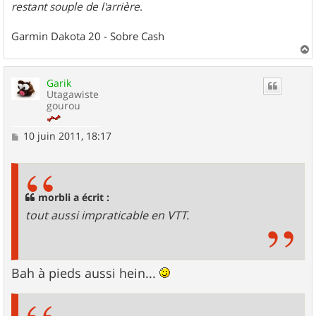
restant souple de l'arrière
.
Garmin Dakota 20 - Sobre Cash
a
u
Garik
t
Utagawiste
gourou
M
10 juin 2011, 18:17
e
s
s
a
g
morbli a écrit :
e
tout aussi impraticable en VTT.
Bah à pieds aussi hein...