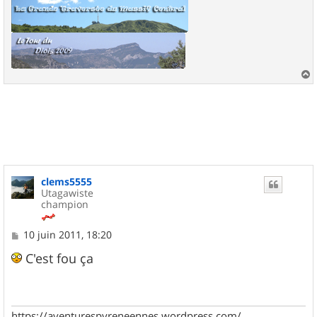
a
u
t
clems5555
Utagawiste
champion
M
10 juin 2011, 18:20
e
s
C'est fou ça
s
a
g
e
https://aventurespyreneennes.wordpress.com/