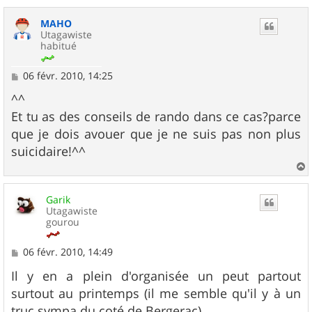
a
u
MAHO
t
Utagawiste
habitué
M
06 févr. 2010, 14:25
e
s
^^
s
Et tu as des conseils de rando dans ce cas?parce
a
g
que je dois avouer que je ne suis pas non plus
e
suicidaire!^^
a
u
Garik
t
Utagawiste
gourou
M
06 févr. 2010, 14:49
e
s
Il y en a plein d'organisée un peut partout
s
surtout au printemps (il me semble qu'il y à un
a
g
truc sympa du coté de Bergerac).