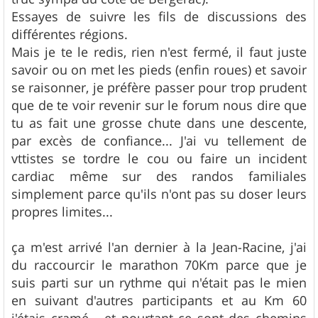
e
Essayes de suivre les fils de discussions des
différentes régions.
Mais je te le redis, rien n'est fermé, il faut juste
savoir ou on met les pieds (enfin roues) et savoir
se raisonner, je préfère passer pour trop prudent
que de te voir revenir sur le forum nous dire que
tu as fait une grosse chute dans une descente,
par excès de confiance... J'ai vu tellement de
vttistes se tordre le cou ou faire un incident
cardiac même sur des randos familiales
simplement parce qu'ils n'ont pas su doser leurs
propres limites...
ça m'est arrivé l'an dernier à la Jean-Racine, j'ai
du raccourcir le marathon 70Km parce que je
suis parti sur un rythme qui n'était pas le mien
en suivant d'autres participants et au Km 60
j'étais cramé... et pourtant ce sont des chemins