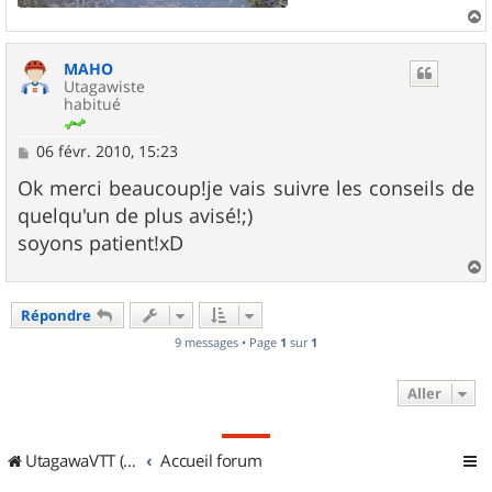
a
u
MAHO
t
Utagawiste
habitué
M
06 févr. 2010, 15:23
e
s
Ok merci beaucoup!je vais suivre les conseils de
s
quelqu'un de plus avisé!;)
a
g
soyons patient!xD
e
a
u
Répondre
t
9 messages • Page
1
sur
1
Aller
UtagawaVTT (Randos VTT et VTTAE avec traces GPS)
Accueil forum