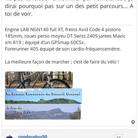
dirai pourquoi pas sur un des petit parcours... A
toi de voir.
Engine LAB NGN140 full XT, freins Avid Code 4 pistons
185mm, roues perso moyeu DT Swiss 240S jantes Mavic
xm 819 ; équipé d'un GPSmap 60CSx.
Forerunner 405 équipé de son cardio-fréquencemètre.
La meilleure façon de marcher ; c'est de faire du vélo !
a
u
rondoudou50
t