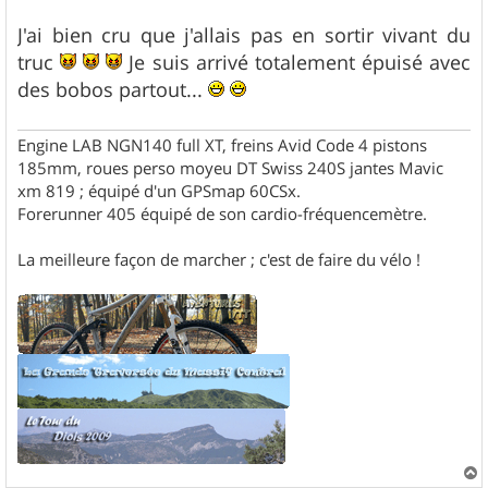
g
e
J'ai bien cru que j'allais pas en sortir vivant du
truc
Je suis arrivé totalement épuisé avec
des bobos partout...
Engine LAB NGN140 full XT, freins Avid Code 4 pistons
185mm, roues perso moyeu DT Swiss 240S jantes Mavic
xm 819 ; équipé d'un GPSmap 60CSx.
Forerunner 405 équipé de son cardio-fréquencemètre.
La meilleure façon de marcher ; c'est de faire du vélo !