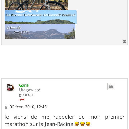
a
u
t
Garik
Utagawiste
gourou
M
06 févr. 2010, 12:46
e
s
Je viens de me rappeler de mon premier
s
marathon sur la Jean-Racine
a