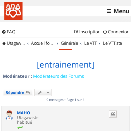
Menu
FAQ
Inscription
Connexion
UtagawaVTT (Randos VTT et VTTAE avec traces GPS)
Accueil forum
Générale
Le VTT
Le VTTiste
[entrainement]
Modérateur :
Modérateurs des Forums
Répondre
9 messages • Page
1
sur
1
MAHO
Utagawiste
habitué