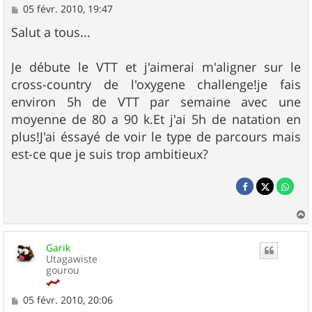
M
05 févr. 2010, 19:47
e
s
Salut a tous...
s
a
g
Je débute le VTT et j'aimerai m'aligner sur le
e
cross-country de l'oxygene challenge!je fais
environ 5h de VTT par semaine avec une
moyenne de 80 a 90 k.Et j'ai 5h de natation en
plus!J'ai éssayé de voir le type de parcours mais
est-ce que je suis trop ambitieux?
a
u
Garik
t
Utagawiste
gourou
M
05 févr. 2010, 20:06
e