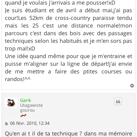
quand je voulais j'arrivais a me pousser!xD
Je suis étudiant et de avril a début mai,j'ai pas
cour!Les 52km de cross-country paraisse tendu
mais les 25 c'est une distance normale!mon
parcours c'est dans des bois avec des passages
techniques selon les habitués et je m'en sors pas
trop mal!xD
Une idée quand même pour que je m'entraine et
puisse m'aligner sur la ligne de départ!j'ai envie
de me mettre a faire des ptites courses ou
randos!^^
a
u
Garik
t
Utagawiste
gourou
M
06 févr. 2010, 12:34
e
s
Qu'en ai t il de ta technique ? dans ma mémoire