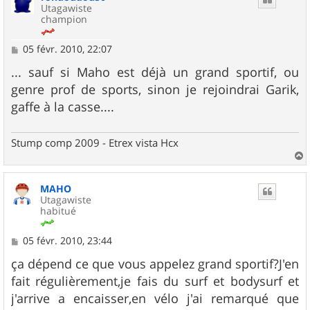
Utagawiste
champion
M
05 févr. 2010, 22:07
e
s
... sauf si Maho est déjà un grand sportif, ou
s
genre prof de sports, sinon je rejoindrai Garik,
a
g
gaffe à la casse....
e
Stump comp 2009 - Etrex vista Hcx
a
u
MAHO
t
Utagawiste
habitué
M
05 févr. 2010, 23:44
e
s
ça dépend ce que vous appelez grand sportif?J'en
s
fait régulièrement,je fais du surf et bodysurf et
a
g
j'arrive a encaisser,en vélo j'ai remarqué que
e