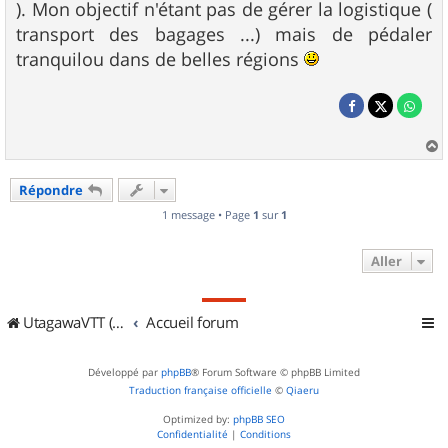
). Mon objectif n'étant pas de gérer la logistique (
transport des bagages ...) mais de pédaler
tranquilou dans de belles régions
a
u
Répondre
t
1 message • Page
1
sur
1
Aller
UtagawaVTT (Randos VTT et VTTAE avec traces GPS)
Accueil forum
Développé par
phpBB
® Forum Software © phpBB Limited
Traduction française officielle
©
Qiaeru
Optimized by:
phpBB SEO
Confidentialité
|
Conditions