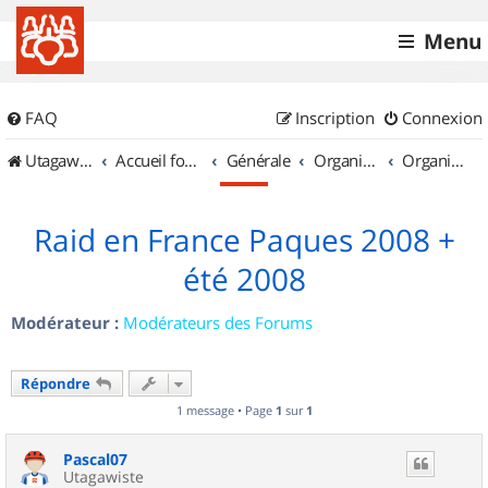
Menu
FAQ
Inscription
Connexion
UtagawaVTT (Randos VTT et VTTAE avec traces GPS)
Accueil forum
Générale
Organisation de sorties & Recherche de partenaires
Organisation de sorties ailleurs
Raid en France Paques 2008 +
été 2008
Modérateur :
Modérateurs des Forums
Répondre
1 message • Page
1
sur
1
Pascal07
Utagawiste