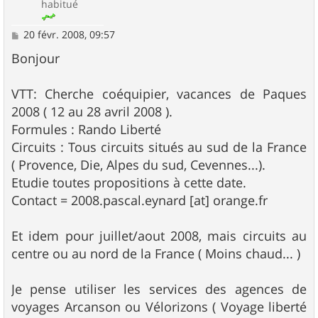
habitué
M
20 févr. 2008, 09:57
e
s
Bonjour
s
a
g
VTT: Cherche coéquipier, vacances de Paques
e
2008 ( 12 au 28 avril 2008 ).
Formules : Rando Liberté
Circuits : Tous circuits situés au sud de la France
( Provence, Die, Alpes du sud, Cevennes...).
Etudie toutes propositions à cette date.
Contact = 2008.pascal.eynard [at] orange.fr
Et idem pour juillet/aout 2008, mais circuits au
centre ou au nord de la France ( Moins chaud... )
Je pense utiliser les services des agences de
voyages Arcanson ou Vélorizons ( Voyage liberté