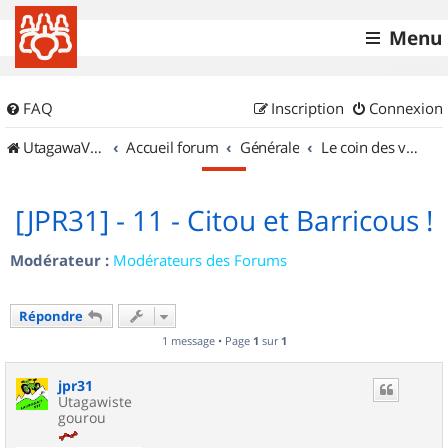
Menu
FAQ
Inscription
Connexion
UtagawaVTT (Randos VTT et VTTAE avec traces GPS)
Accueil forum
Générale
Le coin des vidéastes
[JPR31] - 11 - Citou et Barricous !
Modérateur :
Modérateurs des Forums
Répondre
1 message • Page
1
sur
1
jpr31
Utagawiste
gourou