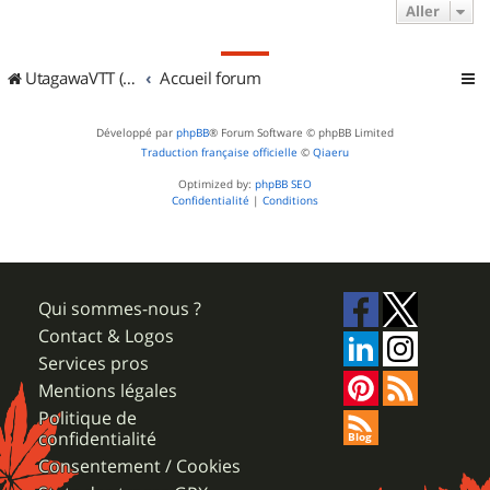
Aller
UtagawaVTT (Randos VTT et VTTAE avec traces GPS)
Accueil forum
Développé par
phpBB
® Forum Software © phpBB Limited
Traduction française officielle
©
Qiaeru
Optimized by:
phpBB SEO
Confidentialité
|
Conditions
Qui sommes-nous ?
Contact & Logos
Services pros
Mentions légales
Politique de
confidentialité
Consentement / Cookies