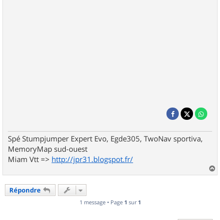
Spé Stumpjumper Expert Evo, Egde305, TwoNav sportiva,
MemoryMap sud-ouest
Miam Vtt =>
http://jpr31.blogspot.fr/
a
u
Répondre
t
1 message • Page
1
sur
1