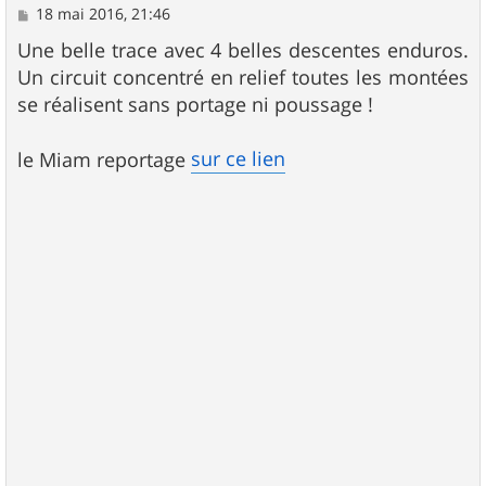
M
18 mai 2016, 21:46
e
s
Une belle trace avec 4 belles descentes enduros.
s
Un circuit concentré en relief toutes les montées
a
g
se réalisent sans portage ni poussage !
e
sur ce lien
le Miam reportage