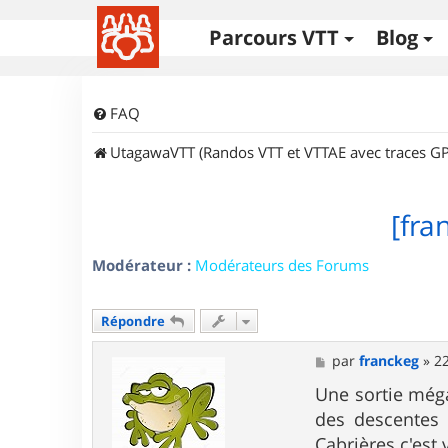
Parcours VTT
Blog
FAQ
UtagawaVTT (Randos VTT et VTTAE avec traces GP
[fra
Modérateur :
Modérateurs des Forums
Répondre
M
par
franckeg
»
22
e
s
Une sortie méga
s
des descentes 
a
g
Cabrières c'est