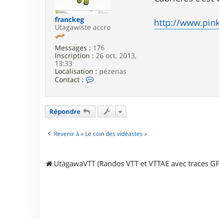
e
franckeg
http://www.pin
Utagawiste accro
Messages :
176
Inscription :
26 oct. 2013,
13:33
Localisation :
pézenas
C
Contact :
o
n
t
a
Répondre
c
t
e
Revenir à « Le coin des vidéastes »
r
f
r
UtagawaVTT (Randos VTT et VTTAE avec traces GP
a
n
c
k
e
g