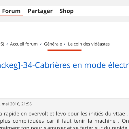
Forum
Partager
Shop
S)
Accueil forum
Générale
Le coin des vidéastes
nckeg]-34-Cabrières en mode élect
 mai 2016, 21:56
 rapide en overvolt et levo pour les initiés du vttae 
plus compliquées car il faut tenir la machine . On 
 vraiment top pour s'amuser et se farter sur du rapide