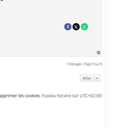
H
a
u
1 message • Page
1
sur
1
t
Aller
upprimer les cookies
Fuseau horaire sur
UTC+02:00