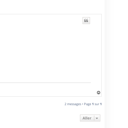
H
a
u
2 messages • Page
1
sur
1
t
Aller