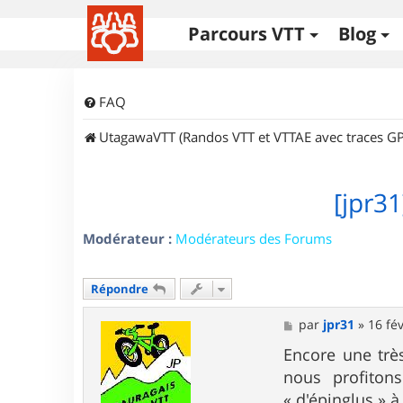
Parcours VTT
Blog
FAQ
UtagawaVTT (Randos VTT et VTTAE avec traces GP
[jpr3
Modérateur :
Modérateurs des Forums
Répondre
M
par
jpr31
»
16 fév
e
s
Encore une trè
s
nous profito
a
g
« d'épinglus » à 