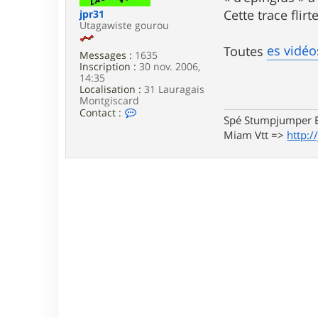
e
Cette trace flir
jpr31
Utagawiste gourou
es vidéo
Toutes
Messages :
1635
Inscription :
30 nov. 2006,
14:35
Localisation :
31 Lauragais
Montgiscard
C
Contact :
Spé Stumpjumper E
o
n
Miam Vtt =>
http:/
t
a
c
t
e
r
j
p
r
3
1