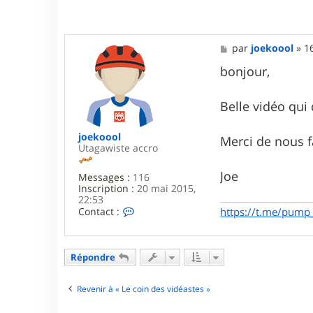
M
par
joekoool
»
1
e
s
bonjour,
s
a
g
Belle vidéo qui 
e
joekoool
Merci de nous f
Utagawiste accro
Joe
Messages :
116
Inscription :
20 mai 2015,
22:53
C
Contact :
https://t.me/pump
o
n
t
a
Répondre
c
t
e
Revenir à « Le coin des vidéastes »
r
j