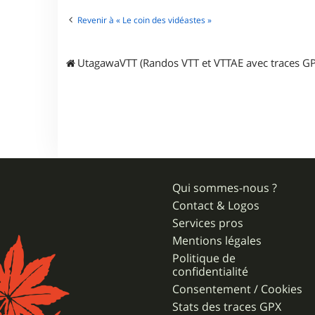
t
e
Revenir à « Le coin des vidéastes »
r
j
p
UtagawaVTT (Randos VTT et VTTAE avec traces GP
r
3
1
Qui sommes-nous ?
Contact & Logos
Services pros
Mentions légales
Politique de
confidentialité
Consentement / Cookies
Stats des traces GPX