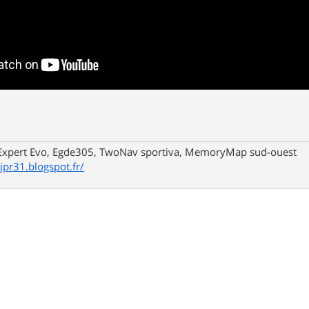
xpert Evo, Egde305, TwoNav sportiva, MemoryMap sud-ouest
/jpr31.blogspot.fr/