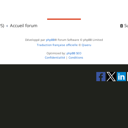
S)
Accueil forum
S
Développé par
phpBB
® Forum Software © phpBB Limited
Traduction française officielle
©
Qiaeru
Optimized by:
phpBB SEO
Confidentialité
|
Conditions