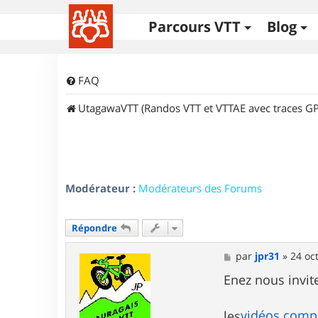
Parcours VTT
Blog
FAQ
UtagawaVTT (Randos VTT et VTTAE avec traces GP
Modérateur :
Modérateurs des Forums
Répondre
M
par
jpr31
»
24 oc
e
s
Enez nous invite
s
a
g
vidéos compl
les