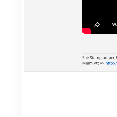
Spé Stumpjumper E
Miam Vtt =>
http:/