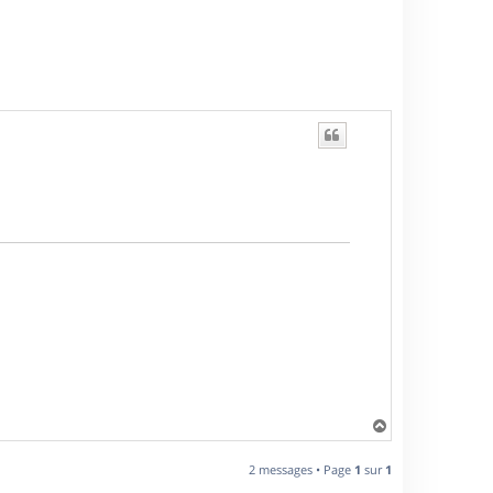
H
a
u
2 messages • Page
1
sur
1
t