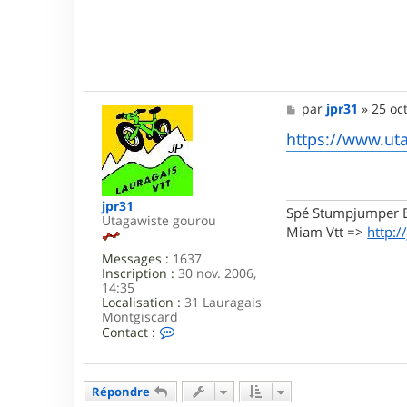
M
par
jpr31
»
25 oc
e
s
https://www.ut
s
a
g
e
jpr31
Spé Stumpjumper E
Utagawiste gourou
Miam Vtt =>
http:/
Messages :
1637
Inscription :
30 nov. 2006,
14:35
Localisation :
31 Lauragais
Montgiscard
C
Contact :
o
n
t
a
Répondre
c