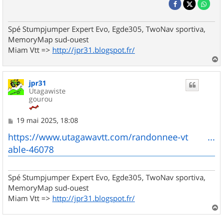
Spé Stumpjumper Expert Evo, Egde305, TwoNav sportiva,
MemoryMap sud-ouest
Miam Vtt =>
http://jpr31.blogspot.fr/
a
u
jpr31
t
Utagawiste
gourou
M
19 mai 2025, 18:08
e
s
https://www.utagawavtt.com/randonnee-vt ...
s
able-46078
a
g
e
Spé Stumpjumper Expert Evo, Egde305, TwoNav sportiva,
MemoryMap sud-ouest
Miam Vtt =>
http://jpr31.blogspot.fr/
a
u