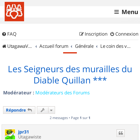
Menu
FAQ
Inscription
Connexion
UtagawaVTT (Randos VTT et VTTAE avec traces GPS)
Accueil forum
Générale
Le coin des vidéastes
Les Seigneurs des murailles du
Diable Quillan ***
Modérateur :
Modérateurs des Forums
Répondre
2 messages • Page
1
sur
1
jpr31
Utagawiste