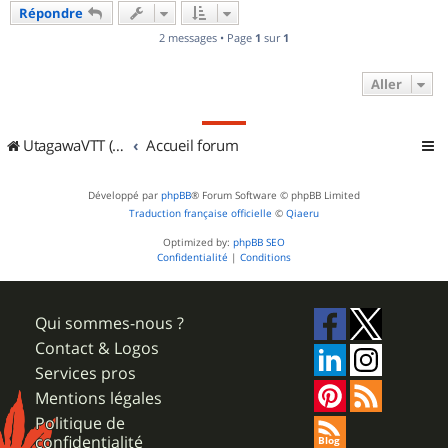
Répondre
t
2 messages • Page
1
sur
1
Aller
UtagawaVTT (Randos VTT et VTTAE avec traces GPS)
Accueil forum
Développé par
phpBB
® Forum Software © phpBB Limited
Traduction française officielle
©
Qiaeru
Optimized by:
phpBB SEO
Confidentialité
|
Conditions
Qui sommes-nous ?
Contact & Logos
Services pros
Mentions légales
Politique de
confidentialité