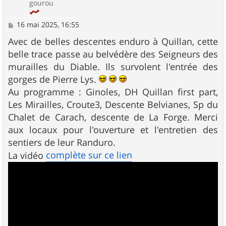
gourou
M
16 mai 2025, 16:55
e
s
Avec de belles descentes enduro à Quillan, cette
s
belle trace passe au belvédère des Seigneurs des
a
g
murailles du Diable. Ils survolent l'entrée des
e
gorges de Pierre Lys.
Au programme : Ginoles, DH Quillan first part,
Les Mirailles, Croute3, Descente Belvianes, Sp du
Chalet de Carach, descente de La Forge. Merci
aux locaux pour l'ouverture et l'entretien des
sentiers de leur Randuro.
complète sur ce lien
La vidéo