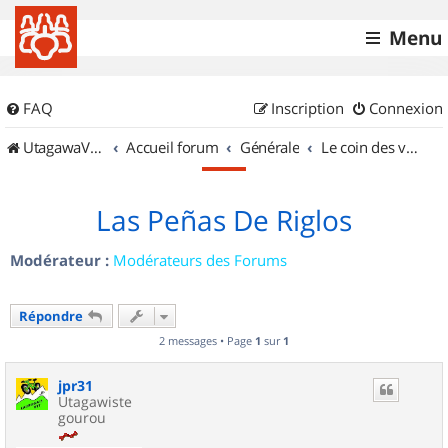
Menu
FAQ
Inscription
Connexion
UtagawaVTT (Randos VTT et VTTAE avec traces GPS)
Accueil forum
Générale
Le coin des vidéastes
Las Peñas De Riglos
Modérateur :
Modérateurs des Forums
Répondre
2 messages • Page
1
sur
1
jpr31
Utagawiste
gourou