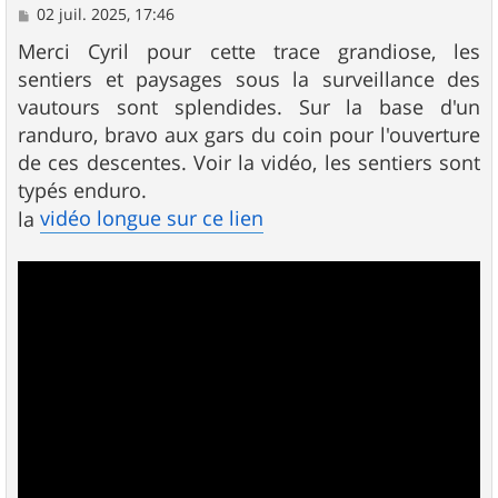
M
02 juil. 2025, 17:46
e
s
Merci Cyril pour cette trace grandiose, les
s
sentiers et paysages sous la surveillance des
a
g
vautours sont splendides. Sur la base d'un
e
randuro, bravo aux gars du coin pour l'ouverture
de ces descentes. Voir la vidéo, les sentiers sont
typés enduro.
vidéo longue sur ce lien
la