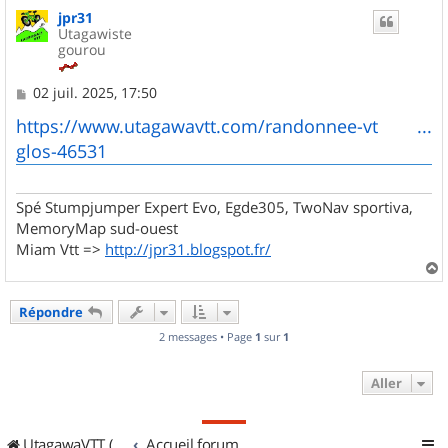
u
jpr31
t
Utagawiste
gourou
M
02 juil. 2025, 17:50
e
s
https://www.utagawavtt.com/randonnee-vt ...
s
glos-46531
a
g
e
Spé Stumpjumper Expert Evo, Egde305, TwoNav sportiva,
MemoryMap sud-ouest
Miam Vtt =>
http://jpr31.blogspot.fr/
a
u
Répondre
t
2 messages • Page
1
sur
1
Aller
UtagawaVTT (Randos VTT et VTTAE avec traces GPS)
Accueil forum