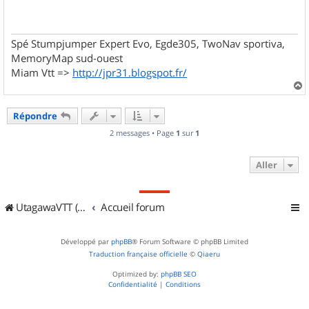
a
g
e
Spé Stumpjumper Expert Evo, Egde305, TwoNav sportiva,
MemoryMap sud-ouest
Miam Vtt =>
http://jpr31.blogspot.fr/
a
u
Répondre
t
2 messages • Page
1
sur
1
Aller
UtagawaVTT (Randos VTT et VTTAE avec traces GPS)
Accueil forum
Développé par
phpBB
® Forum Software © phpBB Limited
Traduction française officielle
©
Qiaeru
Optimized by:
phpBB SEO
Confidentialité
|
Conditions