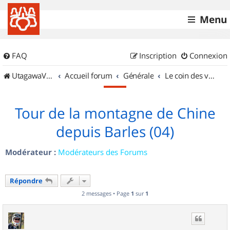
Menu
FAQ
Inscription
Connexion
UtagawaVTT (Randos VTT et VTTAE avec traces GPS)
Accueil forum
Générale
Le coin des vidéastes
Tour de la montagne de Chine
depuis Barles (04)
Modérateur :
Modérateurs des Forums
Répondre
2 messages • Page
1
sur
1