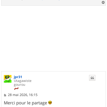
a
u
t
jpr31
Utagawiste
gourou
M
28 mai 2026, 16:15
e
s
Merci pour le partage
s