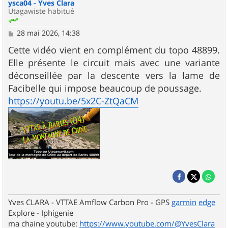
ysca04 - Yves Clara
Utagawiste habitué
M
28 mai 2026, 14:38
e
s
Cette vidéo vient en complément du topo 48899.
s
Elle présente le circuit mais avec une variante
a
g
déconseillée par la descente vers la lame de
e
Facibelle qui impose beaucoup de poussage.
https://youtu.be/5x2C-ZtQaCM
Yves CLARA - VTTAE Amflow Carbon Pro - GPS
garmin
edge
Explore - Iphigenie
ma chaine youtube:
https://www.youtube.com/@YvesClara