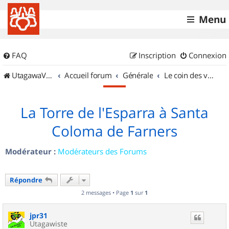
Menu
FAQ
Inscription
Connexion
UtagawaVTT (Randos VTT et VTTAE avec traces GPS)
Accueil forum
Générale
Le coin des vidéastes
La Torre de l'Esparra à Santa
Coloma de Farners
Modérateur :
Modérateurs des Forums
Répondre
2 messages • Page
1
sur
1
jpr31
Utagawiste