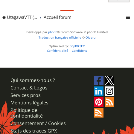
UtagawaVTT (Randos VTT et VTTAE avec traces GPS)
Accueil forum
Développé par
phpBB
® Forum Software © phpBB Limited
Traduction française officielle
©
Qiaeru
Optimized by:
phpBB SEO
Confidentialité
|
Conditions
Qui sommes-nous ?
Contact & Logos
Services pros
Mentions légales
Politique de
confidentialité
Consentement / Cookies
Stats des traces GPX