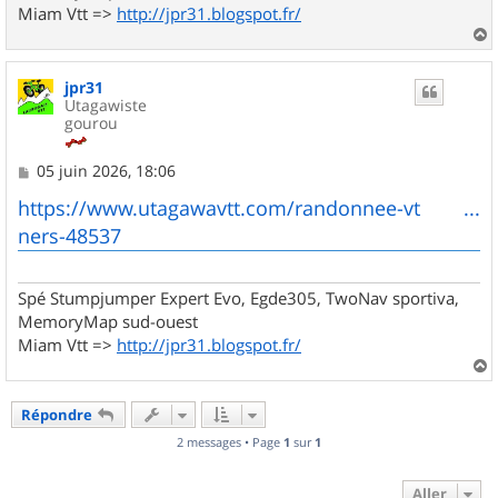
Miam Vtt =>
http://jpr31.blogspot.fr/
a
u
jpr31
t
Utagawiste
gourou
M
05 juin 2026, 18:06
e
s
https://www.utagawavtt.com/randonnee-vt ...
s
ners-48537
a
g
e
Spé Stumpjumper Expert Evo, Egde305, TwoNav sportiva,
MemoryMap sud-ouest
Miam Vtt =>
http://jpr31.blogspot.fr/
a
u
Répondre
t
2 messages • Page
1
sur
1
Aller