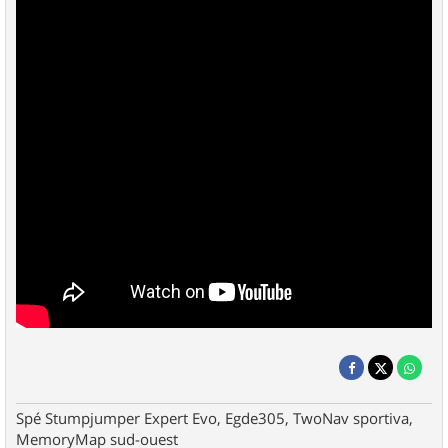
Spé Stumpjumper Expert Evo, Egde305, TwoNav sportiva,
MemoryMap sud-ouest