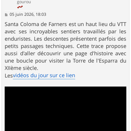
gourou
M
05 juin 2026, 18:03
e
s
Santa Coloma de Farners est un haut lieu du VTT
s
avec ses incroyables sentiers travaillés par les
a
g
enduristes. Les descentes présentent parfois des
e
petits passages techniques. Cette trace propose
aussi d'aller découvrir une page d'histoire avec
une boucle pour visiter la Torre de l'Esparra du
XIIème siècle.
vidéos du jour sur ce lien
Les