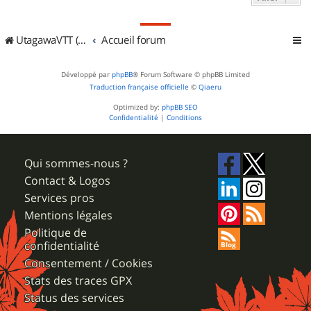
UtagawaVTT (Randos VTT et VTTAE avec traces GPS)
Accueil forum
Développé par
phpBB
® Forum Software © phpBB Limited
Traduction française officielle
©
Qiaeru
Optimized by:
phpBB SEO
Confidentialité
|
Conditions
Qui sommes-nous ?
Contact & Logos
Services pros
Mentions légales
Politique de
confidentialité
Consentement / Cookies
Stats des traces GPX
Status des services