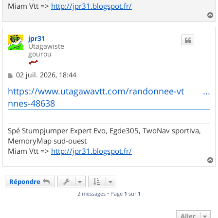
Miam Vtt =>
http://jpr31.blogspot.fr/
a
u
jpr31
t
Utagawiste
gourou
M
02 juil. 2026, 18:44
e
s
https://www.utagawavtt.com/randonnee-vt ...
s
nnes-48638
a
g
e
Spé Stumpjumper Expert Evo, Egde305, TwoNav sportiva,
MemoryMap sud-ouest
Miam Vtt =>
http://jpr31.blogspot.fr/
a
u
Répondre
t
2 messages • Page
1
sur
1
Aller