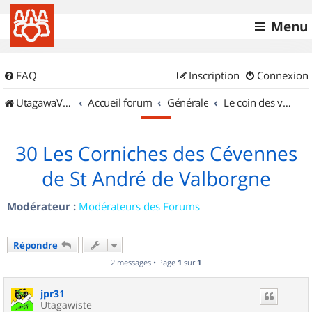
Menu
FAQ
Inscription
Connexion
UtagawaVTT (Randos VTT et VTTAE avec traces GPS)
Accueil forum
Générale
Le coin des vidéastes
30 Les Corniches des Cévennes
de St André de Valborgne
Modérateur :
Modérateurs des Forums
Répondre
2 messages • Page
1
sur
1
jpr31
Utagawiste