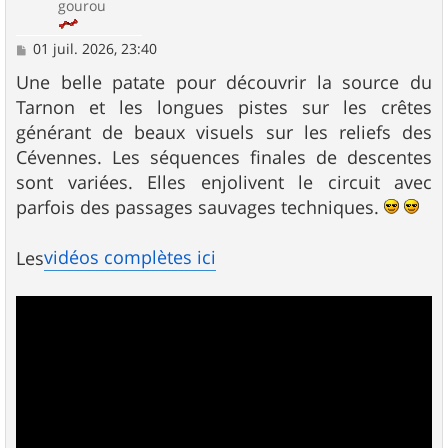
gourou
M
01 juil. 2026, 23:40
e
s
Une belle patate pour découvrir la source du
s
Tarnon et les longues pistes sur les crêtes
a
g
générant de beaux visuels sur les reliefs des
e
Cévennes. Les séquences finales de descentes
sont variées. Elles enjolivent le circuit avec
parfois des passages sauvages techniques.
vidéos complètes ici
Les