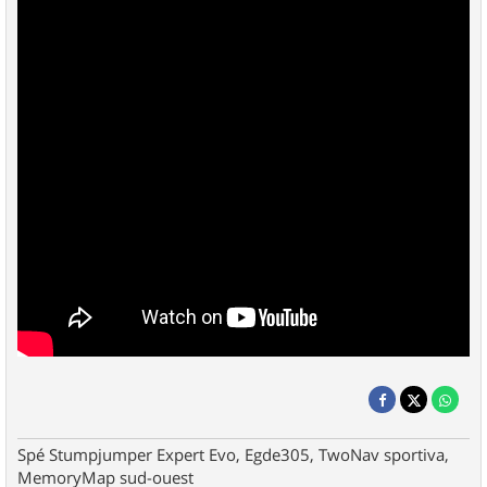
Spé Stumpjumper Expert Evo, Egde305, TwoNav sportiva,
MemoryMap sud-ouest