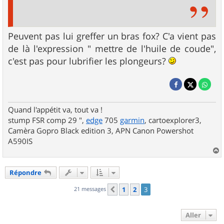
Peuvent pas lui greffer un bras fox? C'a vient pas
de là l'expression " mettre de l'huile de coude",
c'est pas pour lubrifier les plongeurs?
Quand l'appétit va, tout va !
stump FSR comp 29 ",
edge
705
garmin
, cartoexplorer3,
Camèra Gopro Black edition 3, APN Canon Powershot
A590IS
a
u
Répondre
t
21 messages
1
2
3
Précédent
Aller