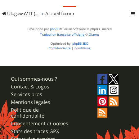
UtagawaVTT (Randos VTT et VTTAE avec traces GPS)
Accueil forum
Développé par
phpBB
® Forum Software © phpBB Limited
Traduction française officielle
©
Qiaeru
Optimized by:
phpBB SEO
Confidentialité
|
Conditions
Qui sommes-nous ?
Contact & Logos
Services pros
Mentions légales
Politique de
confidentialité
Consentement / Cookies
Stats des traces GPX