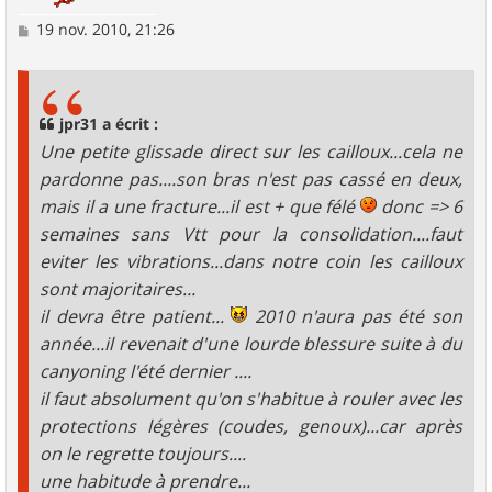
M
19 nov. 2010, 21:26
e
s
s
a
g
jpr31 a écrit :
e
Une petite glissade direct sur les cailloux...cela ne
pardonne pas....son bras n'est pas cassé en deux,
mais il a une fracture...il est + que félé
donc => 6
semaines sans Vtt pour la consolidation....faut
eviter les vibrations...dans notre coin les cailloux
sont majoritaires...
il devra être patient...
2010 n'aura pas été son
année...il revenait d'une lourde blessure suite à du
canyoning l'été dernier ....
il faut absolument qu'on s'habitue à rouler avec les
protections légères (coudes, genoux)...car après
on le regrette toujours....
une habitude à prendre...