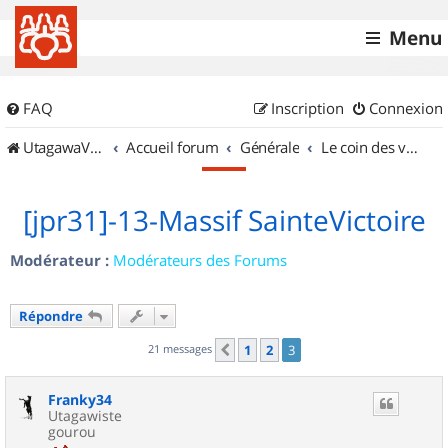
Menu
FAQ
Inscription
Connexion
UtagawaVTT (Randos VTT et VTTAE avec traces GPS)
Accueil forum
Générale
Le coin des vidéastes
[jpr31]-13-Massif SainteVictoire
Modérateur :
Modérateurs des Forums
Répondre
21 messages
1
2
3
Précédent
Franky34
Utagawiste
gourou