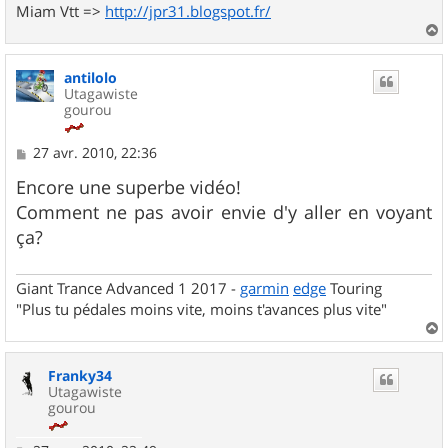
Miam Vtt =>
http://jpr31.blogspot.fr/
a
u
antilolo
t
Utagawiste
gourou
M
27 avr. 2010, 22:36
e
s
Encore une superbe vidéo!
s
Comment ne pas avoir envie d'y aller en voyant
a
g
ça?
e
Giant Trance Advanced 1 2017 -
garmin
edge
Touring
"Plus tu pédales moins vite, moins t'avances plus vite"
a
u
Franky34
t
Utagawiste
gourou