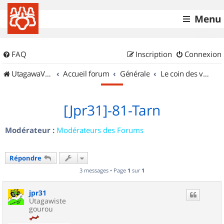
Menu
FAQ
Inscription
Connexion
UtagawaVTT (Randos VTT et VTTAE avec traces GPS)
Accueil forum
Générale
Le coin des vidéastes
[Jpr31]-81-Tarn
Modérateur :
Modérateurs des Forums
Répondre
3 messages • Page
1
sur
1
jpr31
Utagawiste
gourou