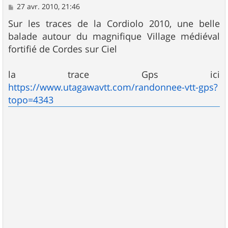
M
27 avr. 2010, 21:46
e
s
Sur les traces de la Cordiolo 2010, une belle
s
balade autour du magnifique Village médiéval
a
g
fortifié de Cordes sur Ciel
e
la trace Gps ici
https://www.utagawavtt.com/randonnee-vtt-gps?
topo=4343