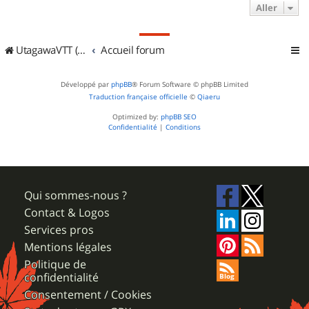
Aller
UtagawaVTT (Randos VTT et VTTAE avec traces GPS)
Accueil forum
Développé par
phpBB
® Forum Software © phpBB Limited
Traduction française officielle
©
Qiaeru
Optimized by:
phpBB SEO
Confidentialité
|
Conditions
Qui sommes-nous ?
Contact & Logos
Services pros
Mentions légales
Politique de
confidentialité
Consentement / Cookies