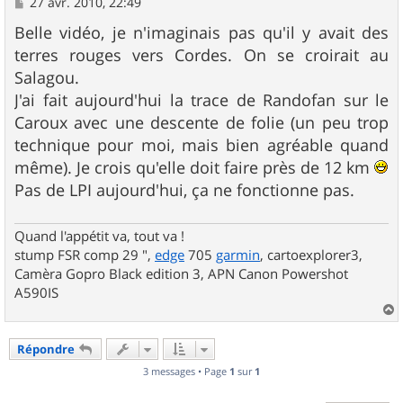
M
27 avr. 2010, 22:49
e
s
Belle vidéo, je n'imaginais pas qu'il y avait des
s
terres rouges vers Cordes. On se croirait au
a
g
Salagou.
e
J'ai fait aujourd'hui la trace de Randofan sur le
Caroux avec une descente de folie (un peu trop
technique pour moi, mais bien agréable quand
même). Je crois qu'elle doit faire près de 12 km
Pas de LPI aujourd'hui, ça ne fonctionne pas.
Quand l'appétit va, tout va !
stump FSR comp 29 ",
edge
705
garmin
, cartoexplorer3,
Camèra Gopro Black edition 3, APN Canon Powershot
A590IS
a
u
Répondre
t
3 messages • Page
1
sur
1