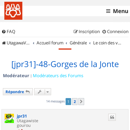
Menu
FAQ
Inscription
Connexion
UtagawaVTT (Randos VTT et VTTAE avec traces GPS)
Accueil forum
Générale
Le coin des vidéastes
[jpr31]-48-Gorges de la Jonte
Modérateur :
Modérateurs des Forums
Répondre
14 messages
1
2
Suivant
jpr31
Utagawiste
gourou