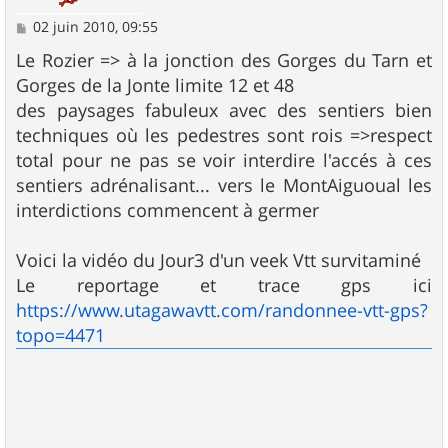
M
02 juin 2010, 09:55
e
s
Le Rozier => à la jonction des Gorges du Tarn et
s
Gorges de la Jonte limite 12 et 48
a
g
des paysages fabuleux avec des sentiers bien
e
techniques où les pedestres sont rois =>respect
total pour ne pas se voir interdire l'accés à ces
sentiers adrénalisant... vers le MontAiguoual les
interdictions commencent à germer
Voici la vidéo du Jour3 d'un veek Vtt survitaminé
Le reportage et trace gps ici
https://www.utagawavtt.com/randonnee-vtt-gps?
topo=4471