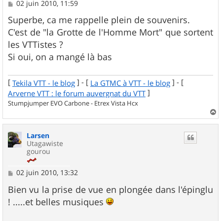
M
02 juin 2010, 11:59
e
s
Superbe, ca me rappelle plein de souvenirs.
s
C'est de "la Grotte de l'Homme Mort" que sortent
a
g
les VTTistes ?
e
Si oui, on a mangé là bas
[
] - [
] - [
Tekila VTT - le blog
La GTMC à VTT - le blog
]
Arverne VTT : le forum auvergnat du VTT
Stumpjumper EVO Carbone - Etrex Vista Hcx
a
u
Larsen
t
Utagawiste
gourou
M
02 juin 2010, 13:32
e
s
Bien vu la prise de vue en plongée dans l'épinglu
s
! .....et belles musiques
a
g
e