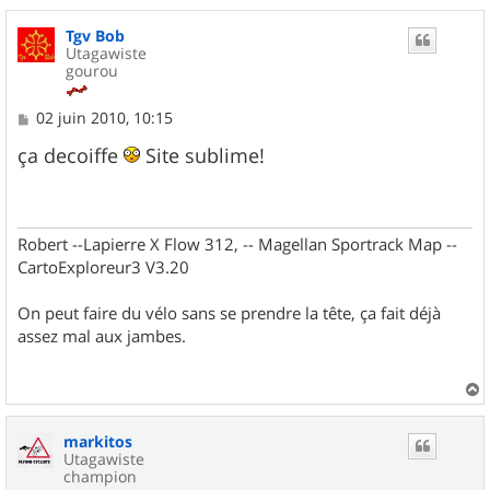
Tgv Bob
Utagawiste
gourou
M
02 juin 2010, 10:15
e
s
ça decoiffe
Site sublime!
s
a
g
e
Robert --Lapierre X Flow 312, -- Magellan Sportrack Map --
CartoExploreur3 V3.20
On peut faire du vélo sans se prendre la tête, ça fait déjà
assez mal aux jambes.
a
u
markitos
t
Utagawiste
champion