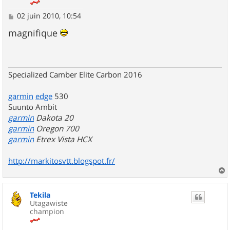
M
02 juin 2010, 10:54
e
s
magnifique
s
a
g
e
Specialized Camber Elite Carbon 2016
garmin
edge
530
Suunto Ambit
garmin
Dakota 20
garmin
Oregon 700
garmin
Etrex Vista HCX
http://markitosvtt.blogspot.fr/
a
u
Tekila
t
Utagawiste
champion