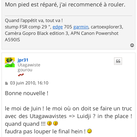
Mon pied est réparé, j'ai recommencé à rouler.
Quand l'appétit va, tout va !
stump FSR comp 29 ",
edge
705
garmin
, cartoexplorer3,
Camèra Gopro Black edition 3, APN Canon Powershot
A590IS
a
u
jpr31
t
Utagawiste
gourou
M
03 juin 2010, 16:10
e
s
Bonne nouvelle !
s
a
g
le moi de Juin ! le moi où on doit se faire un truc
e
avec des Utagawavistes => Luidji ? in the place !
quand quand !!!
faudra pas louper le final hein !