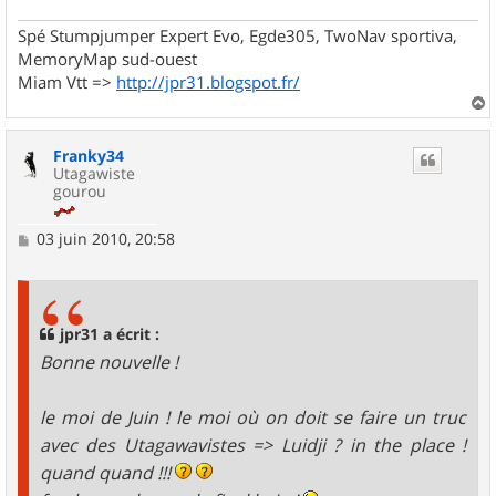
Spé Stumpjumper Expert Evo, Egde305, TwoNav sportiva,
MemoryMap sud-ouest
Miam Vtt =>
http://jpr31.blogspot.fr/
a
u
Franky34
t
Utagawiste
gourou
M
03 juin 2010, 20:58
e
s
s
a
g
jpr31 a écrit :
e
Bonne nouvelle !
le moi de Juin ! le moi où on doit se faire un truc
avec des Utagawavistes => Luidji ? in the place !
quand quand !!!