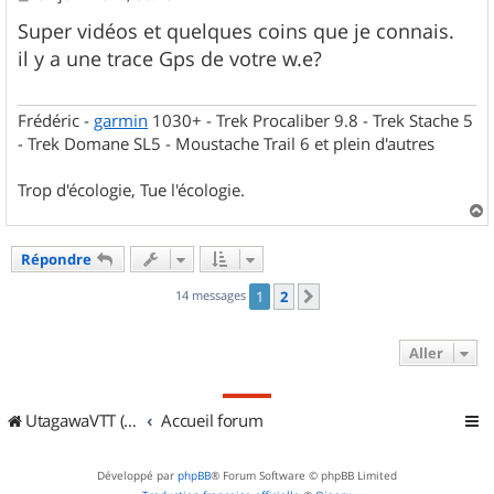
e
s
Super vidéos et quelques coins que je connais.
s
il y a une trace Gps de votre w.e?
a
g
e
Frédéric -
garmin
1030+ - Trek Procaliber 9.8 - Trek Stache 5
- Trek Domane SL5 - Moustache Trail 6 et plein d'autres
Trop d'écologie, Tue l'écologie.
a
u
Répondre
t
14 messages
1
2
Suivant
Aller
UtagawaVTT (Randos VTT et VTTAE avec traces GPS)
Accueil forum
Développé par
phpBB
® Forum Software © phpBB Limited