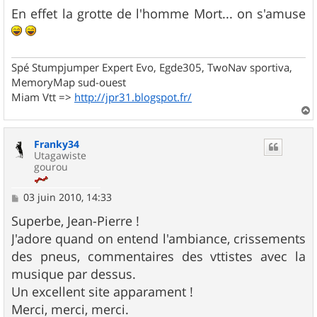
En effet la grotte de l'homme Mort... on s'amuse
Spé Stumpjumper Expert Evo, Egde305, TwoNav sportiva,
MemoryMap sud-ouest
Miam Vtt =>
http://jpr31.blogspot.fr/
a
u
Franky34
t
Utagawiste
gourou
M
03 juin 2010, 14:33
e
s
Superbe, Jean-Pierre !
s
J'adore quand on entend l'ambiance, crissements
a
g
des pneus, commentaires des vttistes avec la
e
musique par dessus.
Un excellent site apparament !
Merci, merci, merci.