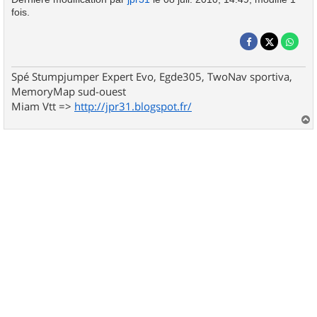
fois.
Spé Stumpjumper Expert Evo, Egde305, TwoNav sportiva,
MemoryMap sud-ouest
Miam Vtt =>
http://jpr31.blogspot.fr/
a
u
t