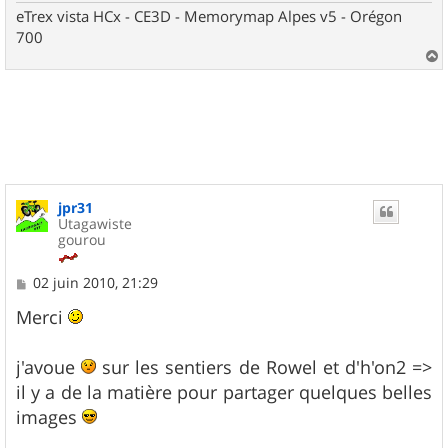
eTrex vista HCx - CE3D - Memorymap Alpes v5 - Orégon
700
a
u
t
jpr31
Utagawiste
gourou
M
02 juin 2010, 21:29
e
s
Merci
s
a
g
j'avoue
sur les sentiers de Rowel et d'h'on2 =>
e
il y a de la matière pour partager quelques belles
images