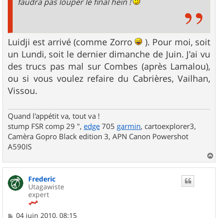
faudra pas louper le final hein !
Luidji est arrivé (comme Zorro
). Pour moi, soit
un Lundi, soit le dernier dimanche de Juin. J'ai vu
des trucs pas mal sur Combes (après Lamalou),
ou si vous voulez refaire du Cabrières, Vailhan,
Vissou.
Quand l'appétit va, tout va !
stump FSR comp 29 ",
edge
705
garmin
, cartoexplorer3,
Camèra Gopro Black edition 3, APN Canon Powershot
A590IS
a
u
Frederic
t
Utagawiste
expert
M
04 juin 2010, 08:15