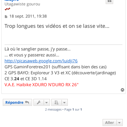
Utagawiste gourou
M
18 sept. 2011, 19:38
e
s
Trop longues tes vidéos et on se lasse vite...
s
a
g
e
Là où le sanglier passe, j'y passe...
... et vous y passerez aussi...
http://picasaweb.google.com/luidji76
GPS GaminForetrex201 (suffisant dans bien des cas)
2 GPS BAYO: Exploreur 3 V3 et XC (découverte/jardinage)
CE 3.
24
et CE 3D 1.14
V.A.E. Haibike XDURO N'DURO RX 26"
a
u
Répondre
t
2 messages • Page
1
sur
1
Aller