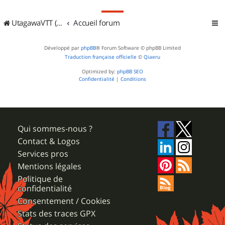
UtagawaVTT (Randos VTT et VTTAE avec traces GPS)
Accueil forum
Développé par
phpBB
® Forum Software © phpBB Limited
Traduction française officielle
©
Qiaeru
Optimized by:
phpBB SEO
Confidentialité
|
Conditions
Qui sommes-nous ?
Contact & Logos
Services pros
Mentions légales
Politique de
confidentialité
Consentement / Cookies
Stats des traces GPX