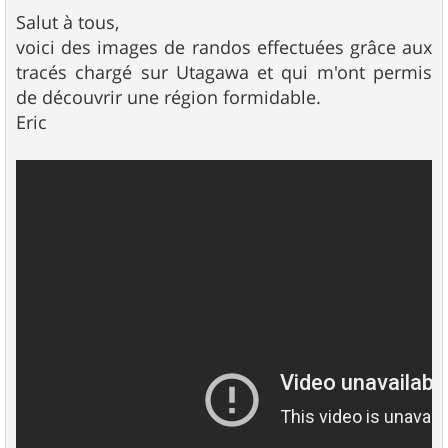
e
s
Salut à tous,
s
voici des images de randos effectuées grâce aux
a
g
tracés chargé sur Utagawa et qui m'ont permis
e
de découvrir une région formidable.
Eric