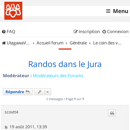
Menu
FAQ
Inscription
Connexion
UtagawaVTT (Randos VTT et VTTAE avec traces GPS)
Accueil forum
Générale
Le coin des vidéastes
Randos dans le Jura
Modérateur :
Modérateurs des Forums
Répondre
2 messages • Page
1
sur
1
scovtt4
M
19 août 2011, 13:39