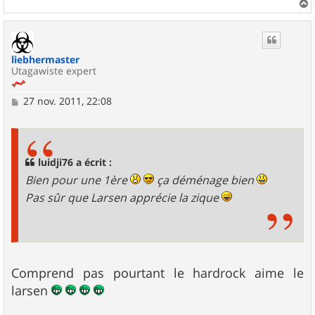
a
u
t
liebhermaster
Utagawiste expert
M
27 nov. 2011, 22:08
e
s
s
a
g
luidji76 a écrit :
e
Bien pour une 1ère
ça déménage bien
Pas sûr que Larsen apprécie la zique
Comprend pas pourtant le hardrock aime le
larsen