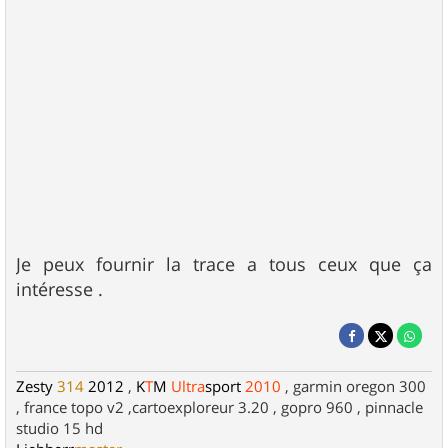
Je peux fournir la trace a tous ceux que ça
intéresse .
Zesty
314
2012
,
K
T
M
Ultra
sport
2010
, garmin oregon 300
, france topo v2 ,cartoexploreur 3.20 , gopro 960 , pinnacle
studio 15 hd