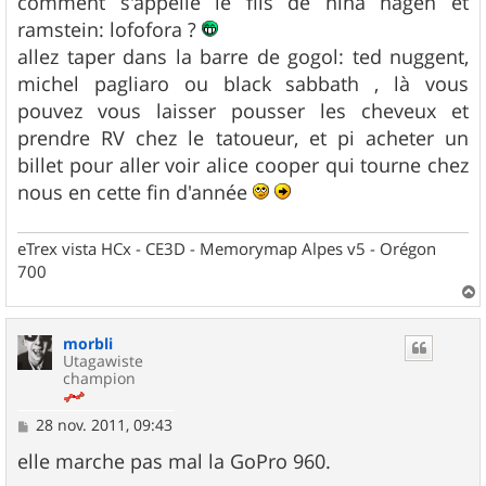
comment s'appelle le fils de nina hagen et
e
ramstein: lofofora ?
allez taper dans la barre de gogol: ted nuggent,
michel pagliaro ou black sabbath , là vous
pouvez vous laisser pousser les cheveux et
prendre RV chez le tatoueur, et pi acheter un
billet pour aller voir alice cooper qui tourne chez
nous en cette fin d'année
eTrex vista HCx - CE3D - Memorymap Alpes v5 - Orégon
700
a
u
morbli
t
Utagawiste
champion
M
28 nov. 2011, 09:43
e
s
elle marche pas mal la GoPro 960.
s