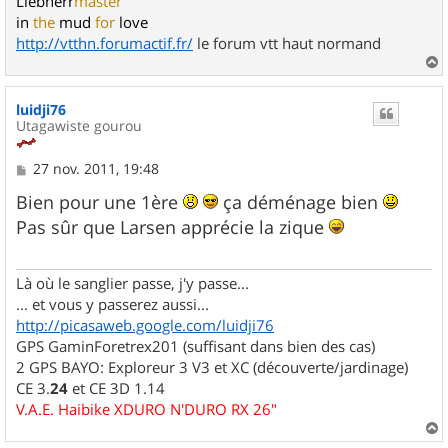
Liebherr
master
in
the
mud
for
love
http://vtthn.forumactif.fr/
le forum vtt haut normand
a
u
luidji76
t
Utagawiste gourou
M
27 nov. 2011, 19:48
e
s
Bien pour une 1ère
ça déménage bien
s
Pas sûr que Larsen apprécie la zique
a
g
e
Là où le sanglier passe, j'y passe...
... et vous y passerez aussi...
http://picasaweb.google.com/luidji76
GPS GaminForetrex201 (suffisant dans bien des cas)
2 GPS BAYO: Exploreur 3 V3 et XC (découverte/jardinage)
CE 3.
24
et CE 3D 1.14
V.A.E. Haibike XDURO N'DURO RX 26"
a