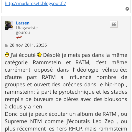
http://markitosvtt.blogspot.fr/
a
u
Larsen
t
Utagawiste
gourou
M
28 nov. 2011, 20:35
e
s
J'ai écouté
Désolé je mets pas dans la même
s
catégorie Rammstein et RATM, c'est même
a
g
carrément opposé dans l'idéologie véhiculée;
e
d'autre part RATM a influencé nombre de
groupes et ouvert des brêches dans le hip-hop ,
rammsteim: à part le pyrotechnique et les stades
remplis de buveurs de bières avec des blousons
à clous y a rien
Donc oui je peux écouter un album de RATM , ou
Supreme NTM comme j'écoutais Led Zep , ou
plus récemment les 1ers RHCP, mais rammsteim