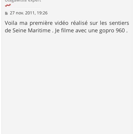
M
27 nov. 2011, 19:26
e
s
Voila ma première vidéo réalisé sur les sentiers
s
de Seine Maritime . Je filme avec une gopro 960 .
a
g
e