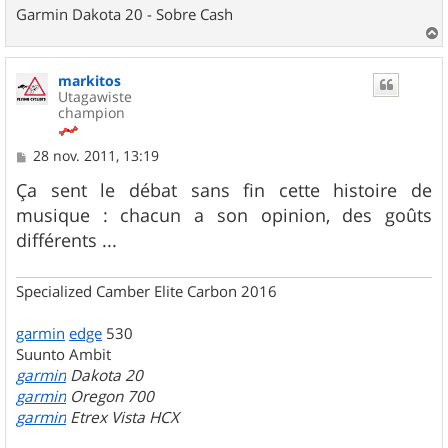
Garmin Dakota 20 - Sobre Cash
a
u
markitos
t
Utagawiste
champion
M
28 nov. 2011, 13:19
e
s
Ça sent le débat sans fin cette histoire de
s
musique : chacun a son opinion, des goûts
a
g
différents ...
e
Specialized Camber Elite Carbon 2016
garmin
edge
530
Suunto Ambit
garmin
Dakota 20
garmin
Oregon 700
garmin
Etrex Vista HCX