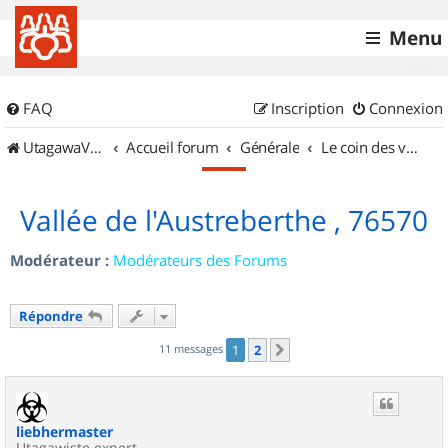
Menu
FAQ
Inscription
Connexion
UtagawaVTT (Randos VTT et VTTAE avec traces GPS)
Accueil forum
Générale
Le coin des vidéastes
Vallée de l'Austreberthe , 76570
Modérateur :
Modérateurs des Forums
Répondre
11 messages
1
2
Suivant
liebhermaster
Utagawiste expert