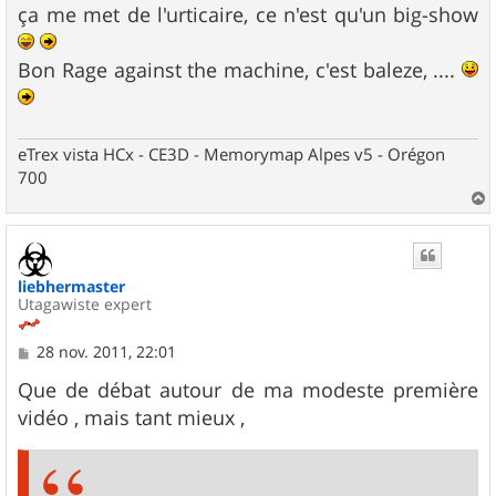
ça me met de l'urticaire, ce n'est qu'un big-show
Bon Rage against the machine, c'est baleze, ....
eTrex vista HCx - CE3D - Memorymap Alpes v5 - Orégon
700
a
u
t
liebhermaster
Utagawiste expert
M
28 nov. 2011, 22:01
e
s
Que de débat autour de ma modeste première
s
vidéo , mais tant mieux ,
a
g
e