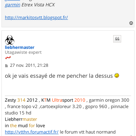
garmin
Etrex Vista HCX
http://markitosvtt.blogspot.fr/
a
u
t
liebhermaster
Utagawiste expert
M
27 nov. 2011, 21:28
e
s
ok je vais essayé de me pencher la dessus
s
a
g
e
Zesty
314
2012
,
K
T
M
Ultra
sport
2010
, garmin oregon 300
, france topo v2 ,cartoexploreur 3.20 , gopro 960 , pinnacle
studio 15 hd
Liebherr
master
in
the
mud
for
love
http://vtthn.forumactif.fr/
le forum vtt haut normand