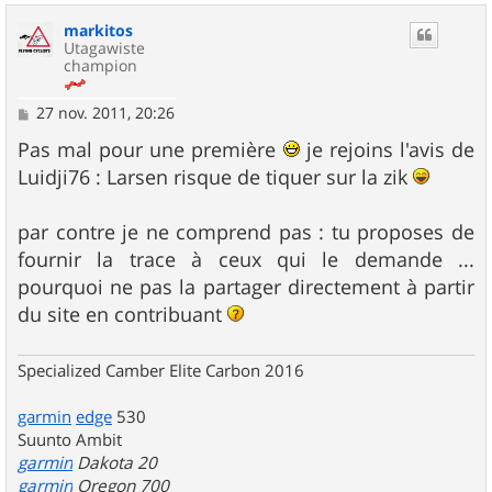
u
markitos
t
Utagawiste
champion
M
27 nov. 2011, 20:26
e
s
Pas mal pour une première
je rejoins l'avis de
s
Luidji76 : Larsen risque de tiquer sur la zik
a
g
e
par contre je ne comprend pas : tu proposes de
fournir la trace à ceux qui le demande ...
pourquoi ne pas la partager directement à partir
du site en contribuant
Specialized Camber Elite Carbon 2016
garmin
edge
530
Suunto Ambit
garmin
Dakota 20
garmin
Oregon 700