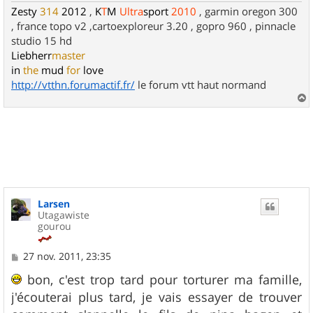
Zesty
314
2012
,
K
T
M
Ultra
sport
2010
, garmin oregon 300
, france topo v2 ,cartoexploreur 3.20 , gopro 960 , pinnacle
studio 15 hd
Liebherr
master
in
the
mud
for
love
http://vtthn.forumactif.fr/
le forum vtt haut normand
a
u
t
Larsen
Utagawiste
gourou
M
27 nov. 2011, 23:35
e
s
bon, c'est trop tard pour torturer ma famille,
s
j'écouterai plus tard, je vais essayer de trouver
a
g