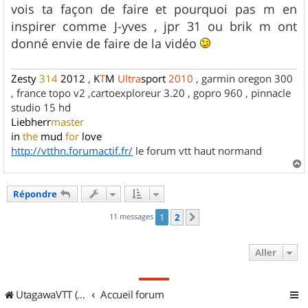
vois ta façon de faire et pourquoi pas m en
inspirer comme J-yves , jpr 31 ou brik m ont
donné envie de faire de la vidéo
Zesty
314
2012
,
K
T
M
Ultra
sport
2010
, garmin oregon 300
, france topo v2 ,cartoexploreur 3.20 , gopro 960 , pinnacle
studio 15 hd
Liebherr
master
in
the
mud
for
love
http://vtthn.forumactif.fr/
le forum vtt haut normand
a
u
Répondre
t
11 messages
1
2
Suivant
Aller
UtagawaVTT (Randos VTT et VTTAE avec traces GPS)
Accueil forum