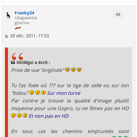
a
u
Franky34
t
Utagawiste
gourou
M
20 déc. 2011, 17:53
e
s
s
a
g
titi30gsi a écrit :
e
Prise de vue "originale"
Tu l'as fixée oû ??? sur la tige de selle ou sur ton
"bidou"
Sur mon torse
Par contre je trouve la qualité d'image plutôt
moyenne pour une Gopro, tu ne filmes pas en HD
Et non pas en HD
En tous cas les chemins empruntés sont