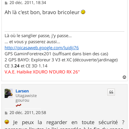
M
20 déc. 2011, 18:34
e
s
Ah là c'est bon, bravo bricoleur
s
a
g
e
Là où le sanglier passe, j'y passe...
... et vous y passerez aussi...
http://picasaweb.google.com/luidji76
GPS GaminForetrex201 (suffisant dans bien des cas)
2 GPS BAYO: Exploreur 3 V3 et XC (découverte/jardinage)
CE 3.
24
et CE 3D 1.14
V.A.E. Haibike XDURO N'DURO RX 26"
a
u
Larsen
t
Utagawiste
gourou
M
20 déc. 2011, 20:58
e
s
Je peux la regarder en toute sécurité ?
s