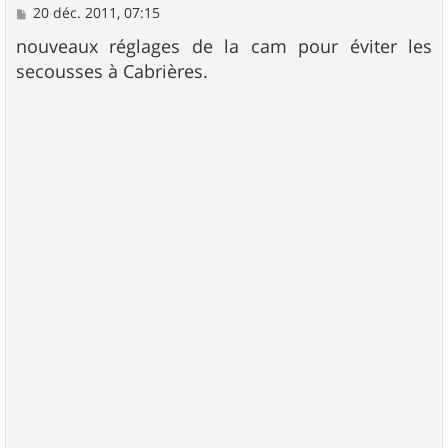
M
20 déc. 2011, 07:15
e
s
nouveaux réglages de la cam pour éviter les
s
secousses à Cabrières.
a
g
e