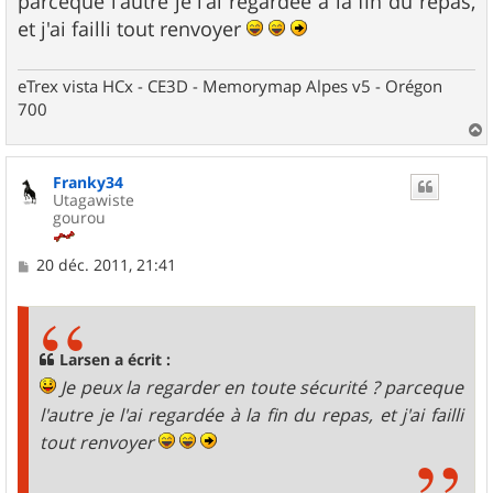
parceque l'autre je l'ai regardée à la fin du repas,
a
g
et j'ai failli tout renvoyer
e
eTrex vista HCx - CE3D - Memorymap Alpes v5 - Orégon
700
a
u
Franky34
t
Utagawiste
gourou
M
20 déc. 2011, 21:41
e
s
s
a
g
Larsen a écrit :
e
Je peux la regarder en toute sécurité ? parceque
l'autre je l'ai regardée à la fin du repas, et j'ai failli
tout renvoyer