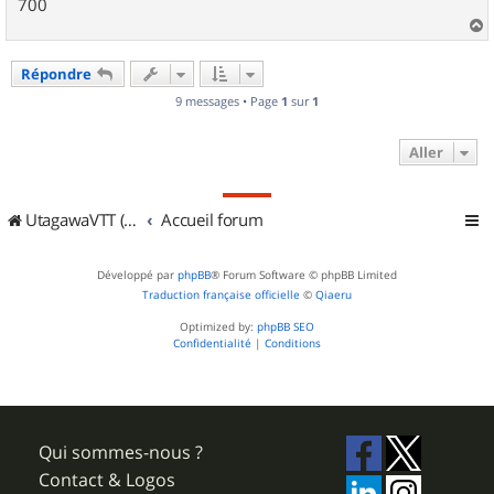
700
a
u
Répondre
t
9 messages • Page
1
sur
1
Aller
UtagawaVTT (Randos VTT et VTTAE avec traces GPS)
Accueil forum
Développé par
phpBB
® Forum Software © phpBB Limited
Traduction française officielle
©
Qiaeru
Optimized by:
phpBB SEO
Confidentialité
|
Conditions
Qui sommes-nous ?
Contact & Logos