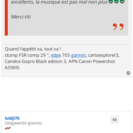
excellents, la musique est pas mal non plus
Merci titi
Quand l'appétit va, tout va !
stump FSR comp 29 ",
edge
705
garmin
, cartoexplorer3,
Camèra Gopro Black edition 3, APN Canon Powershot
A590IS
a
u
t
luidji76
Utagawiste gourou