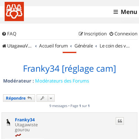
Menu
FAQ
Inscription
Connexion
UtagawaVTT (Randos VTT et VTTAE avec traces GPS)
Accueil forum
Générale
Le coin des vidéastes
Franky34 [réglage cam]
Modérateur :
Modérateurs des Forums
Répondre
9 messages • Page
1
sur
1
Franky34
Utagawiste
gourou