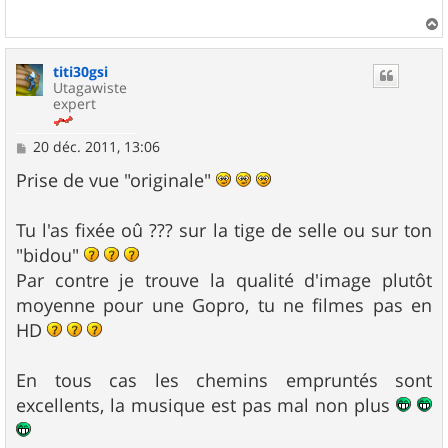
a
g
e
a
u
titi30gsi
t
Utagawiste
expert
M
20 déc. 2011, 13:06
e
s
Prise de vue "originale"
s
a
g
Tu l'as fixée oû ??? sur la tige de selle ou sur ton
e
"bidou"
Par contre je trouve la qualité d'image plutôt
moyenne pour une Gopro, tu ne filmes pas en
HD
En tous cas les chemins empruntés sont
excellents, la musique est pas mal non plus