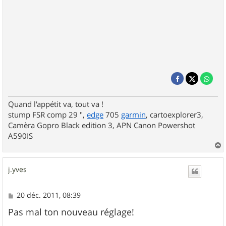
Quand l'appétit va, tout va !
stump FSR comp 29 ",
edge
705
garmin
, cartoexplorer3,
Camèra Gopro Black edition 3, APN Canon Powershot
A590IS
a
u
j.yves
t
M
20 déc. 2011, 08:39
e
s
Pas mal ton nouveau réglage!
s