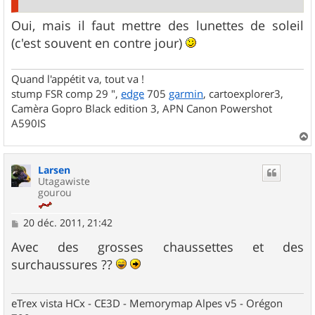
Oui, mais il faut mettre des lunettes de soleil
(c'est souvent en contre jour)
Quand l'appétit va, tout va !
stump FSR comp 29 ",
edge
705
garmin
, cartoexplorer3,
Camèra Gopro Black edition 3, APN Canon Powershot
A590IS
a
u
Larsen
t
Utagawiste
gourou
M
20 déc. 2011, 21:42
e
s
Avec des grosses chaussettes et des
s
surchaussures ??
a
g
e
eTrex vista HCx - CE3D - Memorymap Alpes v5 - Orégon