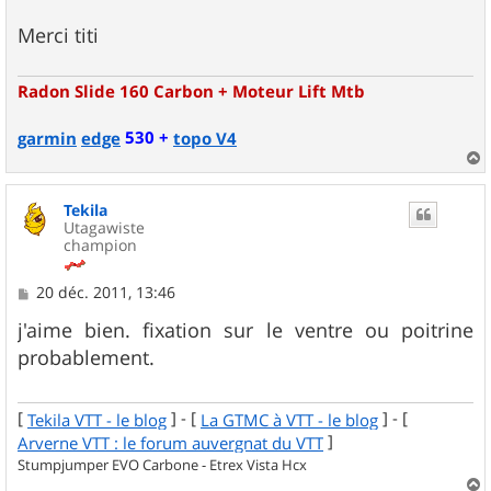
Merci titi
Radon Slide 160 Carbon + Moteur Lift Mtb
530 +
garmin
edge
topo V4
a
u
Tekila
t
Utagawiste
champion
M
20 déc. 2011, 13:46
e
s
j'aime bien. fixation sur le ventre ou poitrine
s
probablement.
a
g
e
[
] - [
] - [
Tekila VTT - le blog
La GTMC à VTT - le blog
]
Arverne VTT : le forum auvergnat du VTT
Stumpjumper EVO Carbone - Etrex Vista Hcx