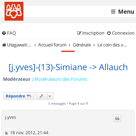
Menu
FAQ
Inscription
Connexion
UtagawaVTT (Randos VTT et VTTAE avec traces GPS)
Accueil forum
Générale
Le coin des vidéastes
[j.yves]-(13)-Simiane -> Allauch
Modérateur :
Modérateurs des Forums
Répondre
5 messages • Page
1
sur
1
j.yves
M
18 nov. 2012, 21:44