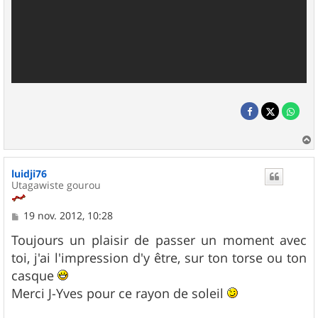
a
u
luidji76
t
Utagawiste gourou
M
19 nov. 2012, 10:28
e
s
Toujours un plaisir de passer un moment avec
s
toi, j'ai l'impression d'y être, sur ton torse ou ton
a
g
casque
e
Merci J-Yves pour ce rayon de soleil