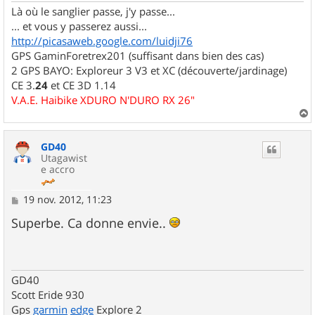
Là où le sanglier passe, j'y passe...
... et vous y passerez aussi...
http://picasaweb.google.com/luidji76
GPS GaminForetrex201 (suffisant dans bien des cas)
2 GPS BAYO: Exploreur 3 V3 et XC (découverte/jardinage)
CE 3.
24
et CE 3D 1.14
V.A.E. Haibike XDURO N'DURO RX 26"
a
u
GD40
t
Utagawist
e accro
M
19 nov. 2012, 11:23
e
s
Superbe. Ca donne envie..
s
a
g
e
GD40
Scott Eride 930
Gps
garmin
edge
Explore 2