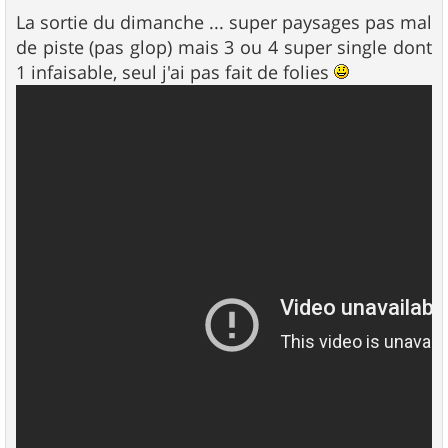
e
s
La sortie du dimanche ... super paysages pas mal
s
de piste (pas glop) mais 3 ou 4 super single dont
a
g
1 infaisable, seul j'ai pas fait de folies
e