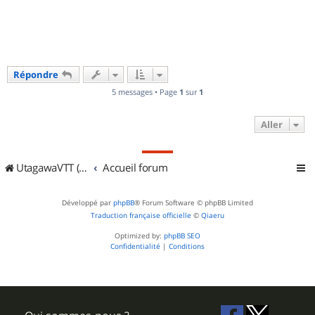
t
Répondre
5 messages • Page
1
sur
1
Aller
UtagawaVTT (Randos VTT et VTTAE avec traces GPS)
Accueil forum
Développé par
phpBB
® Forum Software © phpBB Limited
Traduction française officielle
©
Qiaeru
Optimized by:
phpBB SEO
Confidentialité
|
Conditions