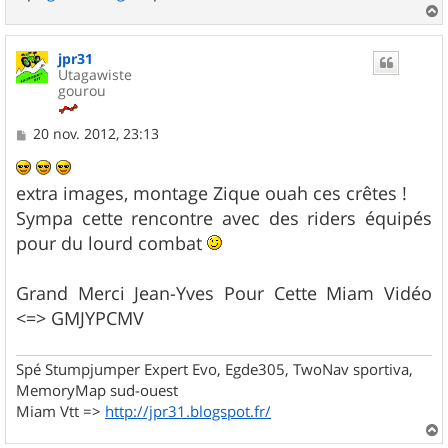
a
u
jpr31
t
Utagawiste
gourou
M
20 nov. 2012, 23:13
e
s
s
extra images, montage Zique ouah ces crêtes !
a
g
Sympa cette rencontre avec des riders équipés
e
pour du lourd combat
Grand Merci Jean-Yves Pour Cette Miam Vidéo
<=> GMJYPCMV
Spé Stumpjumper Expert Evo, Egde305, TwoNav sportiva,
MemoryMap sud-ouest
Miam Vtt =>
http://jpr31.blogspot.fr/
a