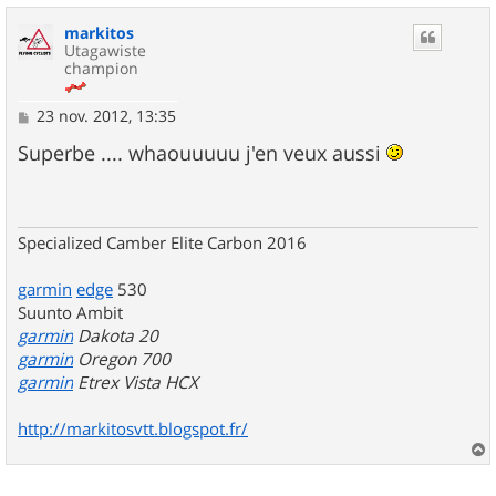
u
markitos
t
Utagawiste
champion
M
23 nov. 2012, 13:35
e
s
Superbe .... whaouuuuu j'en veux aussi
s
a
g
e
Specialized Camber Elite Carbon 2016
garmin
edge
530
Suunto Ambit
garmin
Dakota 20
garmin
Oregon 700
garmin
Etrex Vista HCX
http://markitosvtt.blogspot.fr/
a
u