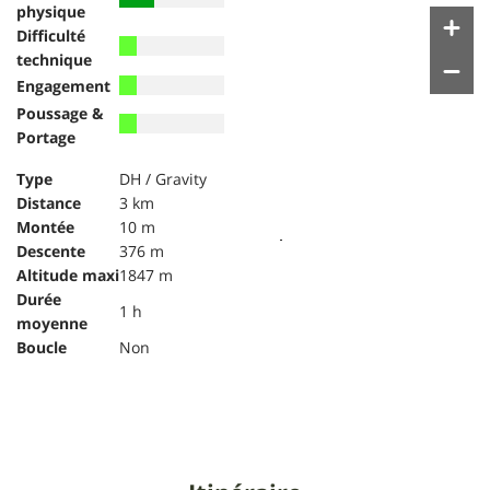
physique
Difficulté
technique
Engagement
Poussage &
Portage
Type
DH / Gravity
Distance
3 km
Montée
10 m
Descente
376 m
Altitude maxi
1847 m
Durée
1 h
moyenne
Boucle
Non