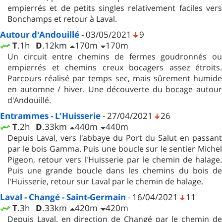
empierrés et de petits singles relativement faciles vers
Bonchamps et retour à Laval.
Autour d'Andouillé
- 03/05/2021
9
T
.1h
D
.12km
170m
170m
Un circuit entre chemins de fermes goudronnés ou
empierrés et chemins creux bocagers assez étroits.
Parcours réalisé par temps sec, mais sûrement humide
en automne / hiver. Une découverte du bocage autour
d'Andouillé.
Entrammes - L'Huisserie
- 27/04/2021
26
T
.2h
D
.33km
440m
440m
Depuis Laval, vers l'abbaye du Port du Salut en passant
par le bois Gamma. Puis une boucle sur le sentier Michel
Pigeon, retour vers l'Huisserie par le chemin de halage.
Puis une grande boucle dans les chemins du bois de
l'Huisserie, retour sur Laval par le chemin de halage.
Laval - Changé - Saint-Germain
- 16/04/2021
11
T
.3h
D
.33km
420m
420m
Depuis Laval, en direction de Changé par le chemin de