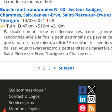
la rando est moins difficile.
Boucle multi-randonnées N° 03 - Secteur Saulges,
Chammes, Sait-Jean-sur-Erve, Saint-Pierre-sur-Erve et
Thorigné
- 14/03/2021
28
T
.4h
D
.47km
510m
510m
Particulièrement riche en découvertes, cette grande
randonnée allie à la fois le petit patrimoine de pays et ce
que la nature a de mieux à offrir ! En suivant les sentiers
balisés, vous traverserez trois petites cités de caractère :
Saint-Pierre-sur-Erve, Thorigné-en-Charnie et...
1
2
3
4
Suivant
Qui sommes-nous ?
Contact & Logos
Services pros
Mentions légales