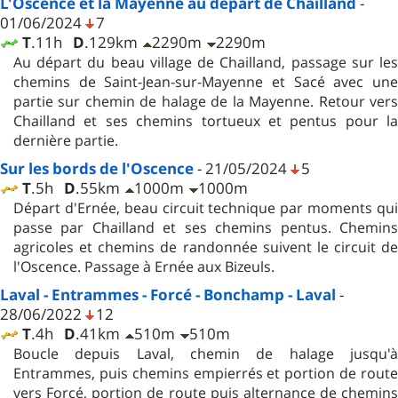
L'Oscence et la Mayenne au départ de Chailland
-
01/06/2024
7
T
.11h
D
.129km
2290m
2290m
Au départ du beau village de Chailland, passage sur les
chemins de Saint-Jean-sur-Mayenne et Sacé avec une
partie sur chemin de halage de la Mayenne. Retour vers
Chailland et ses chemins tortueux et pentus pour la
dernière partie.
Sur les bords de l'Oscence
- 21/05/2024
5
T
.5h
D
.55km
1000m
1000m
Départ d'Ernée, beau circuit technique par moments qui
passe par Chailland et ses chemins pentus. Chemins
agricoles et chemins de randonnée suivent le circuit de
l'Oscence. Passage à Ernée aux Bizeuls.
Laval - Entrammes - Forcé - Bonchamp - Laval
-
28/06/2022
12
T
.4h
D
.41km
510m
510m
Boucle depuis Laval, chemin de halage jusqu'à
Entrammes, puis chemins empierrés et portion de route
vers Forcé, portion de route puis alternance de chemins