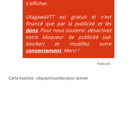
DH / Gravity
: Seule la descente se passe sur le vélo.
s'afficher.
La montée est faite via navette ou remontée
mécanique. La difficulté de la descente est indiquée
UtagawaVTT est gratuit et n'est
par des couleurs lorsqu'il s'agit de bikeparks. Vélo
financé que par la publicité et les
tout suspendu et protections du corps obligatoires.
dons
. Pour nous soutenir, désactivez
votre bloqueur de publicité (ad-
blocker) et modifiez votre
consentement
. Merci !