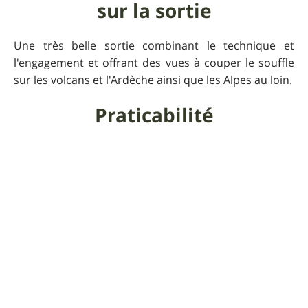
sur la sortie
Une très belle sortie combinant le technique et
l'engagement et offrant des vues à couper le souffle
sur les volcans et l'Ardèche ainsi que les Alpes au loin.
Praticabilité
A éviter en hiver par période de neige ou de grand
froid
Pour que UtagawaVTT
reste gratuit
Faire un don 🙏