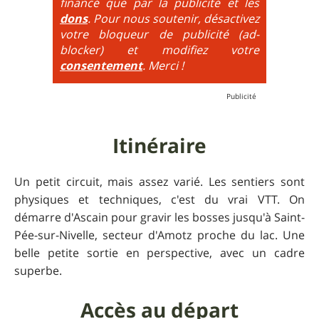
financé que par la publicité et les
6
= On prend les difficultés du niveau 5 et on les
dons
. Pour nous soutenir, désactivez
additionne, c'est à dire qu'on peut combiner pente
votre bloqueur de publicité (ad-
très raide avec épingles trialisantes !
blocker) et modifiez votre
consentement
. Merci !
Itinéraire
Un petit circuit, mais assez varié. Les sentiers sont
physiques et techniques, c'est du vrai VTT. On
démarre d'Ascain pour gravir les bosses jusqu'à Saint-
Pée-sur-Nivelle, secteur d'Amotz proche du lac. Une
belle petite sortie en perspective, avec un cadre
superbe.
Accès au départ