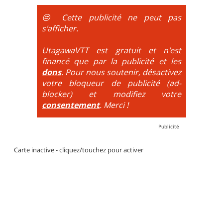
obligatoire.
😔 Cette publicité ne peut pas
DH / Gravity
: Seule la descente se passe sur le vélo.
s'afficher.
La montée est faite via navette ou remontée
mécanique. La difficulté de la descente est indiquée
UtagawaVTT est gratuit et n'est
par des couleurs lorsqu'il s'agit de bikeparks. Vélo
financé que par la publicité et les
tout suspendu et protections du corps obligatoires.
dons
. Pour nous soutenir, désactivez
votre bloqueur de publicité (ad-
blocker) et modifiez votre
consentement
. Merci !