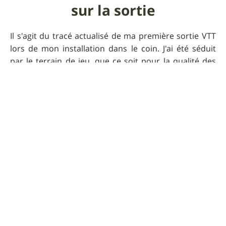
sur la sortie
Il s'agit du tracé actualisé de ma première sortie VTT
lors de mon installation dans le coin. J'ai été séduit
par le terrain de jeu, que ce soit pour la qualité des
sentiers et la beauté du panorama. Certes, les efforts
à fournir pour en profiter sont sérieux mais en valent
la peine.
Praticabilité
Praticable toute l'année ! Pas de bourbier même en
hiver, seule l'accroche sur les raidards peut se
dégrader par endroits.
Pour que UtagawaVTT