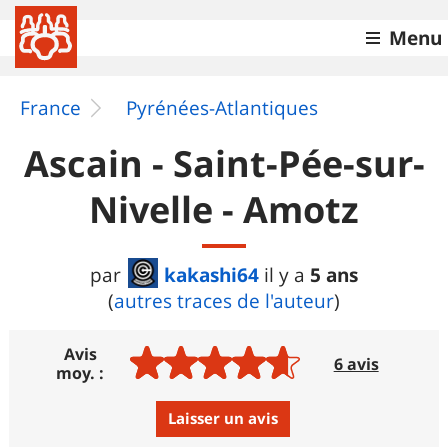
Menu
France
Pyrénées-Atlantiques
Ascain - Saint-Pée-sur-
Nivelle - Amotz
kakashi64
5 ans
par
il y a
(
autres traces de l'auteur
)
Avis
6 avis
moy. :
Laisser un avis