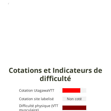
Cotations et Indicateurs de
difficulté
Cotation UtagawaVTT
Cotation site labelisé
Difficulté physique (VTT
Définition des niveaux :
Définition des niveaux :
musculaire)