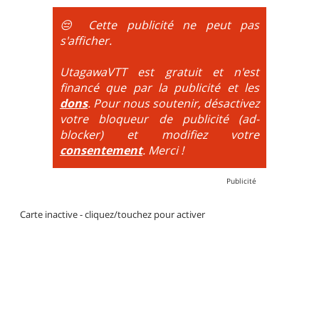
obligatoire.
😔 Cette publicité ne peut pas
DH / Gravity
: Seule la descente se passe sur le vélo.
s'afficher.
La montée est faite via navette ou remontée
mécanique. La difficulté de la descente est indiquée
UtagawaVTT est gratuit et n'est
par des couleurs lorsqu'il s'agit de bikeparks. Vélo
financé que par la publicité et les
tout suspendu et protections du corps obligatoires.
dons
. Pour nous soutenir, désactivez
votre bloqueur de publicité (ad-
blocker) et modifiez votre
consentement
. Merci !