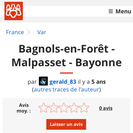
Menu
France
Var
Bagnols-en-Forêt -
Malpasset - Bayonne
gerald_83
5 ans
par
il y a
(
autres traces de l'auteur
)
Avis
0 avis
moy. :
Laisser un avis