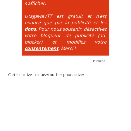
DH / Gravity
: Seule la descente se passe sur le vélo.
s'afficher.
La montée est faite via navette ou remontée
mécanique. La difficulté de la descente est indiquée
UtagawaVTT est gratuit et n'est
par des couleurs lorsqu'il s'agit de bikeparks. Vélo
financé que par la publicité et les
tout suspendu et protections du corps obligatoires.
dons
. Pour nous soutenir, désactivez
votre bloqueur de publicité (ad-
blocker) et modifiez votre
consentement
. Merci !