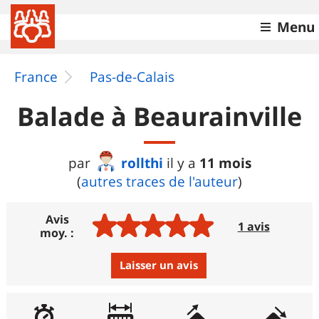
Menu
France
Pas-de-Calais
Balade à Beaurainville
rollthi
11 mois
par
il y a
(
autres traces de l'auteur
)
Avis
1 avis
moy. :
Laisser un avis
Avis :