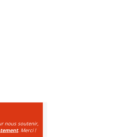
ur nous soutenir,
ntement
. Merci !