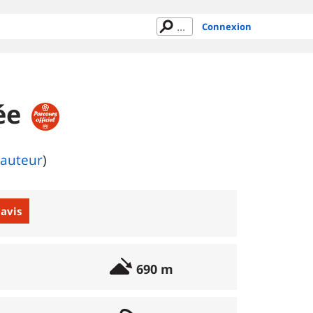
Connexion
née
'auteur
)
 avis
690 m