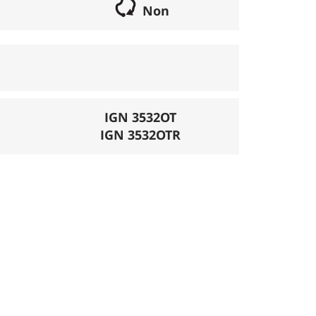
Non
if lorsqu'il s'agit d'une boucle. Les chemins
parcours peut se réaliser avec un vélo semi
porte éventuellement des poussages.
), la montée se fait par la route et/ou des
IGN 3532OT
IGN 3532OTR
mécanique. La difficulté de la descente est
ligatoires.