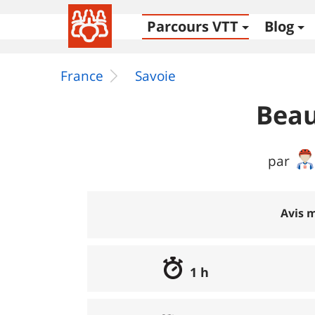
Parcours VTT
Blog
France
Savoie
Beau
par
Avis m
1 h
Excellent
:
0%
Bon
:
0%