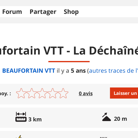
Forum
Partager
Shop
fortain VTT - La Déchaî
BEAUFORTAIN VTT
5 ans
il y a
(
autres traces de l
Laisser un
oy. :
0 avis
Avis :
20 m
3 km