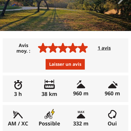
Avis
1 avis
moy. :
Laisser un avis
Avis :
Excellent
:
100%
960 m
960 m
3 h
38 km
(récemment : 100%)
Bon
:
0%
(récemment : 0%)
AM / XC
Possible
332 m
Oui
Moyen
:
0%