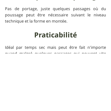
Pas de portage, juste quelques passages où du
poussage peut être nécessaire suivant le niveau
technique et la forme en montée.
Praticabilité
Idéal par temps sec mais peut être fait n'importe
quand malgré quelques passages qui peuvent vite
devenir boueux en cas de pluie. Peut-être plus
compliqué aussi en période de chasse.
Pour que UtagawaVTT
reste gratuit
Faire un don 🙏