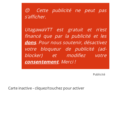
obligatoire.
😔 Cette publicité ne peut pas
DH / Gravity
: Seule la descente se passe sur le vélo.
s'afficher.
La montée est faite via navette ou remontée
mécanique. La difficulté de la descente est indiquée
UtagawaVTT est gratuit et n'est
par des couleurs lorsqu'il s'agit de bikeparks. Vélo
financé que par la publicité et les
tout suspendu et protections du corps obligatoires.
dons
. Pour nous soutenir, désactivez
votre bloqueur de publicité (ad-
blocker) et modifiez votre
consentement
. Merci !