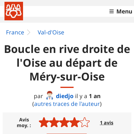
Menu
France
Val-d'Oise
Boucle en rive droite de
l'Oise au départ de
Méry-sur-Oise
diedjo
1 an
par
il y a
(
autres traces de l'auteur
)
Avis
1 avis
moy. :