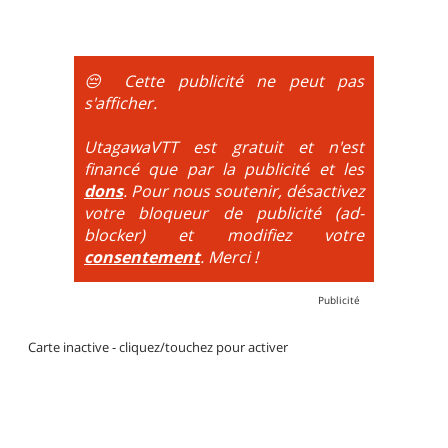
portages sont nécessaires.
montée se fait par la route et/ou des chemins larges
et le plaisir est à la descente. Vélo tout suspendu
obligatoire.
😔 Cette publicité ne peut pas
DH / Gravity
: Seule la descente se passe sur le vélo.
s'afficher.
La montée est faite via navette ou remontée
mécanique. La difficulté de la descente est indiquée
UtagawaVTT est gratuit et n'est
par des couleurs lorsqu'il s'agit de bikeparks. Vélo
financé que par la publicité et les
tout suspendu et protections du corps obligatoires.
dons
. Pour nous soutenir, désactivez
votre bloqueur de publicité (ad-
blocker) et modifiez votre
consentement
. Merci !