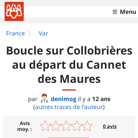
Menu
France
Var
Boucle sur Collobrières
au départ du Cannet
des Maures
denimog
12 ans
par
il y a
(
autres traces de l'auteur
)
Avis
0 avis
moy. :