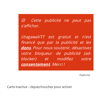
portages sont nécessaires.
montée se fait par la route et/ou des chemins larges
et le plaisir est à la descente. Vélo tout suspendu
obligatoire.
😔 Cette publicité ne peut pas
DH / Gravity
: Seule la descente se passe sur le vélo.
s'afficher.
La montée est faite via navette ou remontée
mécanique. La difficulté de la descente est indiquée
UtagawaVTT est gratuit et n'est
par des couleurs lorsqu'il s'agit de bikeparks. Vélo
financé que par la publicité et les
tout suspendu et protections du corps obligatoires.
dons
. Pour nous soutenir, désactivez
votre bloqueur de publicité (ad-
blocker) et modifiez votre
consentement
. Merci !