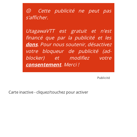
obligatoire.
😔 Cette publicité ne peut pas
DH / Gravity
: Seule la descente se passe sur le vélo.
s'afficher.
La montée est faite via navette ou remontée
mécanique. La difficulté de la descente est indiquée
UtagawaVTT est gratuit et n'est
par des couleurs lorsqu'il s'agit de bikeparks. Vélo
financé que par la publicité et les
tout suspendu et protections du corps obligatoires.
dons
. Pour nous soutenir, désactivez
votre bloqueur de publicité (ad-
blocker) et modifiez votre
consentement
. Merci !