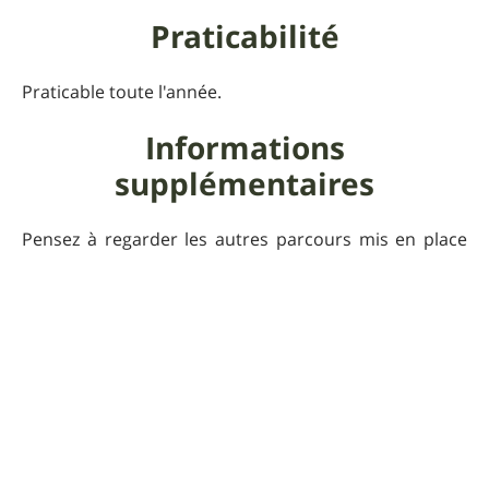
Praticabilité
Praticable toute l'année.
Informations
supplémentaires
Pensez à regarder les autres parcours mis en place
par la Communauté de Commune Isle - Loue -
Auvézère et son Office du Tourisme Naturellement
Périgord.
Pour que UtagawaVTT
reste gratuit
Faire un don 🙏