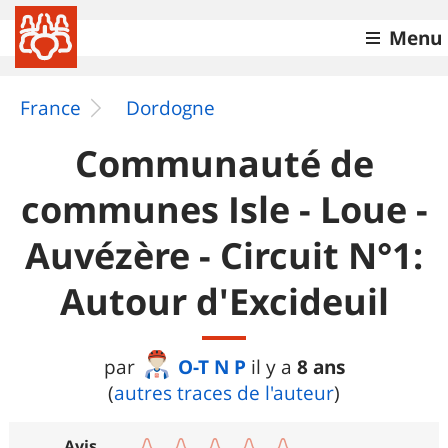
Menu
France
Dordogne
Communauté de
communes Isle - Loue -
Auvézère - Circuit N°1:
Autour d'Excideuil
O-T N P
8 ans
par
il y a
(
autres traces de l'auteur
)
Avis